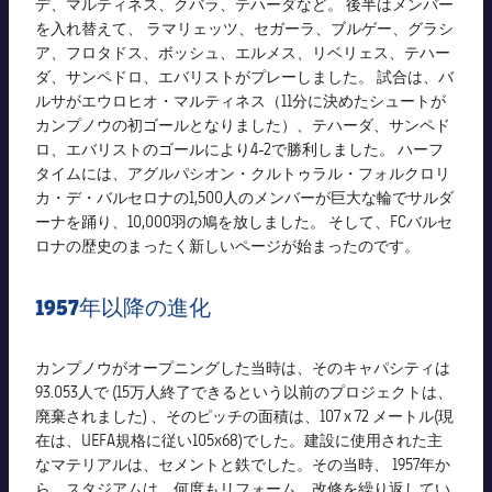
デ、マルティネス、クバラ、テハーダなど。 後半はメンバー
を入れ替えて、 ラマリェッツ、セガーラ、ブルゲー、グラシ
ア、フロタドス、ボッシュ、エルメス、リベリェス、テハー
ダ、サンペドロ、エバリストがプレーしました。 試合は、バ
ルサがエウロヒオ・マルティネス（11分に決めたシュートが
カンプノウの初ゴールとなりました）、テハーダ、サンペド
ロ、エバリストのゴールにより4-2で勝利しました。 ハーフ
タイムには、アグルパシオン・クルトゥラル・フォルクロリ
カ・デ・バルセロナの1,500人のメンバーが巨大な輪でサルダ
ーナを踊り、10,000羽の鳩を放しました。 そして、FCバルセ
ロナの歴史のまったく新しいページが始まったのです。
1957年以降の進化
カンプノウがオープニングした当時は、そのキャパシティは
93.053人で (15万人終了できるという以前のプロジェクトは、
廃棄されました) 、そのピッチの面積は、107 x 72 メートル(現
在は、UEFA規格に従い105x68)でした。建設に使用された主
なマテリアルは、セメントと鉄でした。その当時、 1957年か
ら、スタジアムは、何度もリフォーム、改修を繰り返してい