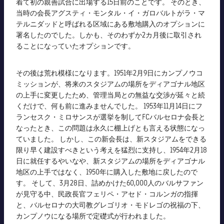
着て初の親善試合に出場する15日前のことです。 そのとき、
当時の会長アグスティ・モンタル・イ・ガロバルトがラ・マ
テルニダッドと呼ばれる区域にある敷地購入のオプションに
署名したのでした。しかも、そのわずか2カ月後に取引され
ることになっていたオプションです。
その後は荒れ模様になります。1951年2月9日にカンプノウコ
ミッションが、将来のスタジアムの場所をディアゴナル地区
の上手に変更したため、管理当局との無益な交渉が延々と続
くだけで、何も前に進みませんでした。 1953年11月14日にフ
ランセスク・ミロサンスが選挙を制してFCバルセロナ会長と
なったとき、この問題は永久に棚上げとも言える状態になっ
ていました。 しかし、この新会長は、新スタジアムをできる
限り早く建設すべきという考えを猛烈に支持し、1954年2月18
日に就任するやいなや、新スタジアムの場所をディアゴナル
地区の上手ではなく、1950年に購入した敷地に戻したので
す。 そして、3月28日、詰めかけた60,000人のバルサファン
が見守る中、民政長官フェリペ・アセド・コルンガの指揮
と、バルセロナの大司教グレゴリオ・モドレゴの祝福の下、
カンプノウになる場所で定礎式が行われました。