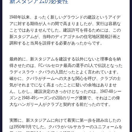
新スタジアムの必要性
結果
スケジュール
順位表
1948年以来、まったく新しいグラウンドの建設というアイデ
チケット
アに対する期待が人々の間で高まりましたが、実行は容易な
ことではありませんでした。建設許可を得るためには、この
結果
新スタジアムが、当時のディアゴナルの住宅地区開発計画と
調和すると当局を説得する必要があったからです。
順位表
最終的に、新スタジアムを建設する以外にないと理事会を納
得させたのは、FCバルセロナ最高の選手の1人で伝説となった
ラディスラウ・クバラの入団だったとよく言われています。
確かに、クバラがチームへの大きな関心を呼び、クラブの士
気がそれまでになく高まったことに疑いの余地はありませ
ん。しかし、建設決定のきっかけとなったのは、1947-48シー
ズンと1948-49シーズンの2回のリーグ優勝で、それはこの偉
大なハンガリー人がクラブと契約する前だったのです。
実際に、新スタジアムに向けて着実に第一歩を踏み出したの
は1950年9月でした。クバラがバルサカラーのユニフォームを