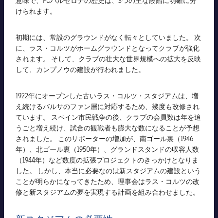
意味で、FCバルセロナの歴史は、3つの主な段階に明確に分
チケット
けられます。
スケジュール
PLUSICON
LABEL.ARIA.PLUS
結果
チケット
初期には、常設のグラウンドがなく転々としていました。 次
トップチーム
plusicon
label.aria.plus
に、ラス・コルツがホームグラウンドとなってクラブが強化
順位表
されます。 そして、クラブの壮大な世界規模への拡大を反映
結果
スケジュール
して、カンプノウの建設が行われました。
PLUSICON
LABEL.ARIA.PLUS
順位表
チケット
トップチーム
plusicon
label.aria.plus
1922年にオープンした古いラス・コルツ・スタジアムは、増
え続けるバルサのファン層に対応するため、幾度も改修され
結果
スケジュール
ています。 スペイン市民戦争の後、クラブの会員数は年を追
PLUSICON
LABEL.ARIA.PLUS
うごと増え続け、試合の観戦者も膨大な数になることが予想
順位表
されました。 このサポーターの増加が、南ゴール裏（1946
チケット
トップチーム
plusicon
label.aria.plus
年）、北ゴール裏（1950年）、グランドスタンドの収容人数
（1944年）など数度の拡張プロジェクトのきっかけとなりま
結果
スケジュール
した。 しかし、本当に必要なのは新スタジアムの建設という
PLUSICON
LABEL.ARIA.PLUS
ことが明らかになってきたため、理事会はラス・コルツの改
順位表
修と新スタジアムの夢を実現する計画を組み合わせました。
チケット
トップチーム
plusicon
label.aria.plus