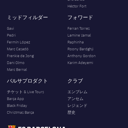
Héctor Fort
ミッドフィルダー
フォワード
Gavi
Ferran Torres
Pedri
Lamine Yamal
Fermín López
Raphinha
Marc Casadó
Roony Bardghji
Frenkie de Jong
Anthony Gordon
Dani Olmo
Karim Adeyemi
Marc Bernal
バルサプロダクト
クラブ
チケット & Live Tours
エンブレム
Barça App
アンセム
Black Friday
レジェンド
Christmas Barça
歴史