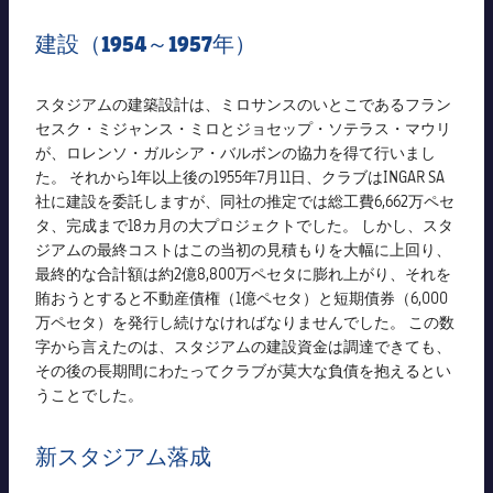
建設（1954～1957年）
スタジアムの建築設計は、ミロサンスのいとこであるフラン
セスク・ミジャンス・ミロとジョセップ・ソテラス・マウリ
が、ロレンソ・ガルシア・バルボンの協力を得て行いまし
た。 それから1年以上後の1955年7月11日、クラブはINGAR SA
社に建設を委託しますが、同社の推定では総工費6,662万ペセ
タ、完成まで18カ月の大プロジェクトでした。 しかし、スタ
ジアムの最終コストはこの当初の見積もりを大幅に上回り、
最終的な合計額は約2億8,800万ペセタに膨れ上がり、それを
賄おうとすると不動産債権（1億ペセタ）と短期債券（6,000
万ペセタ）を発行し続けなければなりませんでした。 この数
字から言えたのは、スタジアムの建設資金は調達できても、
その後の長期間にわたってクラブが莫大な負債を抱えるとい
うことでした。
新スタジアム落成