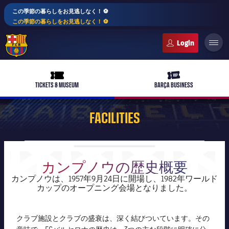
この季節の暮らしをお見逃しなく！ ⚽️
この季節の暮らしをお見逃しなく！ ⚽️
FC Barcelona club badge
ticket-full
ticket-vip
TICKETS & MUSEUM
BARÇA BUSINESS
FACILITIES
PLUSICON
LABEL.ARIA.PLUS
トップチーム
カンプノウの歴史概要
カンプノウは、1957年9月24日に開場し、1982年ワールド
女子サッカー
カップのオープニング会場となりました。
plusicon
label.aria.plus
スケジュール
バルサAtlètic
クラブ施設とクラブの盛衰は、深く結びついています。その
plusicon
label.aria.plus