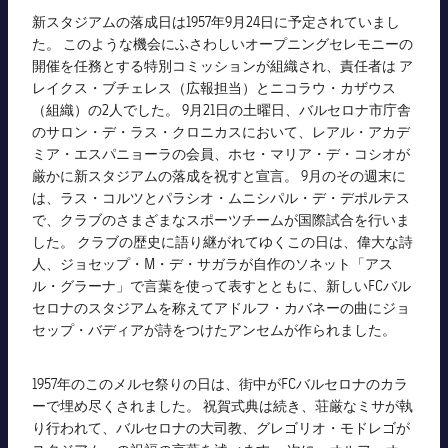
新スタジアムの落成日は1957年9月24日に予定されていまし
た。 このような機会にふさわしいオープニングセレモニーの
開催を任務とする特別コミッションが組織され、責任者は ア
レイクス・ブチェレス（広報担当）とニコラウ・カザウス
（組織）の2人でした。 9月21日の土曜日、バルセロナ市庁舎
のサロン・デ・ラス・クロニカスにおいて、レアル・アカデ
ミア・エスパニョーラの会員、ホセ・マリア・デ・コシオが
厳かに新スタジアムの落成を祝すと宣言。 9月のその週末に
は、ラス・コルツとパラシオ・ムニシパル・デ・デポルテス
で、クラブのさまざまなスポーツチームが国際試合を行いま
した。 クラブの歴史に語り継がれてゆくこの日は、偉大な詩
人、ジョセップ・M・デ・サガラが自作のソネット「アス
ル・グラーナ」で言葉を使って表すとともに、新しいFCバル
セロナのスタジアムを称えてアドルフ・カバネーの曲にジョ
セップ・バディアが詩をつけたアンセムが作られました。
1957年のこのメルセ祭りの日は、街中がFCバルセロナのカラ
ーで埋め尽くされました。 祝賀式典は続き、荘厳なミサが執
り行われて、バルセロナの大司教、グレゴリオ・モドレゴが