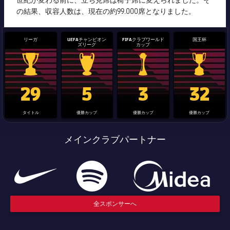
の結果、収容人数は、現在の約99.000席となりました。
リーガ
UEFAチャンピオン
FIFAクラブワールド
国王杯
ズリーグ
カップ
La Liga trophy
Champions League trophy
label.aria.clubworldcup
国王杯
29
5
3
32
タイトル
優勝カップ
優勝カップ
優勝カップ
メインクラブパートナー
全スポンサーへ