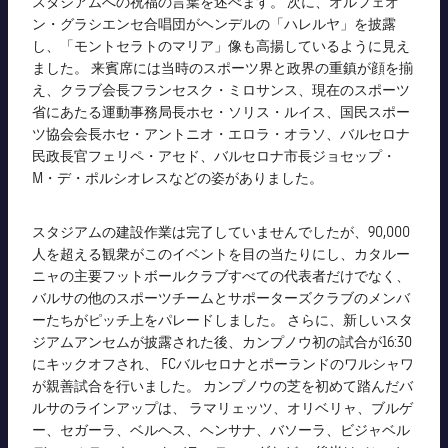
スタジアムへの祝福の言葉を述べます。 次に、オルフェオ
ン・グラシエンセ合唱団がヘンデルの「ハレルヤ」を披露
し、「モントセラトのマリア」像も高揚しているように見え
ました。 来賓席には当時のスポーツ界と政界の重鎮が顔を揃
え、クラブ会長フランセスク・ミロサンス、現在のスポーツ
省にあたる運動事務局長ホセ・ソリス・ルイス、国民スポー
ツ協会会長ホセ・アントニオ・エロラ・オラソ、バルセロナ
民政長官フェリペ・アセド、バルセロナ市長ジョセップ・
M・デ・ポルシオレスなどの姿がありました。
スタジアムの建設作業は完了していませんでしたが、90,000
人を超える観衆がこのイベントを目の当たりにし、カタルー
ニャの主要フットボールクラブすべての代表者だけでなく、
バルサの他のスポーツチームとサポーターズクラブのメンバ
ーたちがピッチ上をパレードしました。 さらに、新しいスタ
ジアムアンセムが披露された後、カンプノウ初の試合が16:30
にキックオフされ、 FCバルセロナとポーランドのワルシャワ
が親善試合を行いました。 カンプノウの芝を初めて踏んだバ
ルサのラインアップは、 ラマリェッツ、オリベリャ、ブルゲ
ー、セガーラ、ベルヘス、ヘンサナ、バソーラ、ビジャベル