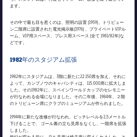
ます。
その中で最も目を惹くのは、照明の設置 (1959)、トリビュー
ン二階席に設置された電光掲示板(1976) 、プライベートVIPル
ーム、VIP用スペース、プレス用スペース (全て 1981/82年)な
どです。
1982年のスタジアム拡張
1982年にスタジアムは、3階に新たに22.150席を加え、それに
よって、カンプノウのキャパシティは、115.000席に拡大しま
した。その1982年に、スペインワールドカップのセレモニー
が行なわれる会場になりました。その二年後、1984年、２階
のトリビューン席にクラブのミュージアムが作られました。
1994年に新たな改修が行なわれ、ピッチレベルを2,5メートル
下げることで、 ゴール裏の立ち見席をなくし、一階席を拡張
しました。
世紀が変わる前に、立ち見席は椅子席に変えられました。そ