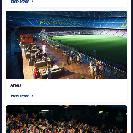
結果
VIEW MORE
スケジュール
PUBLISHED NEWS
FC Barcelona club badge
順位表
チケット
結果
順位表
Areas
VIEW MORE
PUBLISHED NEWS
FC Barcelona club badge