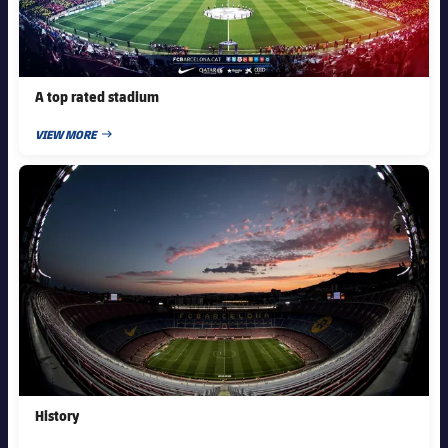
チケット
スケジュール
PLUSICON
LABEL.ARIA.PLUS
結果
チケット
トップチーム
plusicon
label.aria.plus
A top rated stadium
順位表
結果
スケジュール
VIEW MORE
PUBLISHED NEWS
PLUSICON
LABEL.ARIA.PLUS
順位表
FC Barcelona club badge
チケット
トップチーム
plusicon
label.aria.plus
結果
スケジュール
PLUSICON
LABEL.ARIA.PLUS
順位表
チケット
トップチーム
plusicon
label.aria.plus
結果
スケジュール
PLUSICON
LABEL.ARIA.PLUS
順位表
チケット
トップチーム
plusicon
label.aria.plus
History