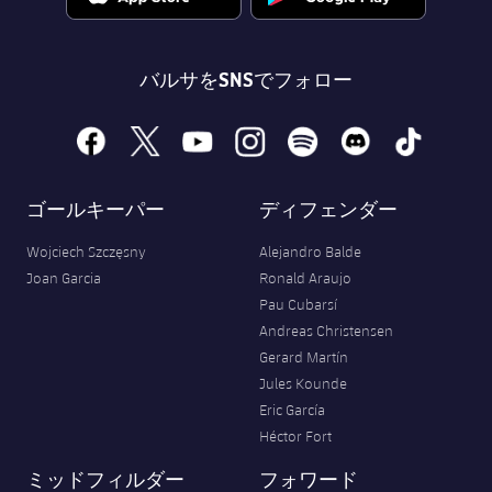
バルサをSNSでフォロー
facebook
x
youtube
instagram
spotify
discord
tiktok
ゴールキーパー
ディフェンダー
Wojciech Szczęsny
Alejandro Balde
Joan Garcia
Ronald Araujo
Pau Cubarsí
Andreas Christensen
Gerard Martín
Jules Kounde
Eric García
Héctor Fort
ミッドフィルダー
フォワード