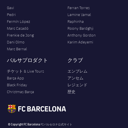
Gavi
Ferran Torres
Pedri
Lamine Yamal
Fermín López
Raphinha
Marc Casadó
Roony Bardghji
Frenkie de Jong
Anthony Gordon
Dani Olmo
Karim Adeyemi
Marc Bernal
バルサプロダクト
クラブ
チケット & Live Tours
エンブレム
Barça App
アンセム
Black Friday
レジェンド
Christmas Barça
歴史
© Copyright FC Barcelona
FCバルセロナ公式サイト