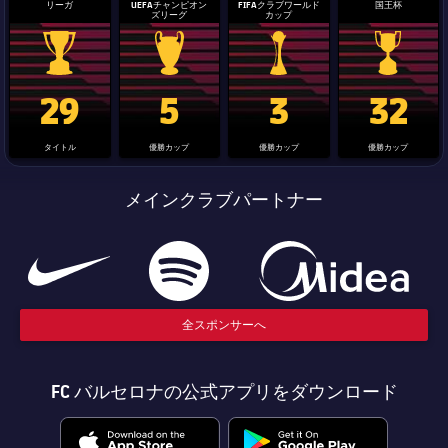
リーガ
UEFAチャンピオン
FIFAクラブワールド
国王杯
ズリーグ
カップ
La Liga trophy
Champions League trophy
label.aria.clubworldcup
国王杯
29
5
3
32
タイトル
優勝カップ
優勝カップ
優勝カップ
メインクラブパートナー
全スポンサーへ
FC バルセロナの公式アプリをダウンロード