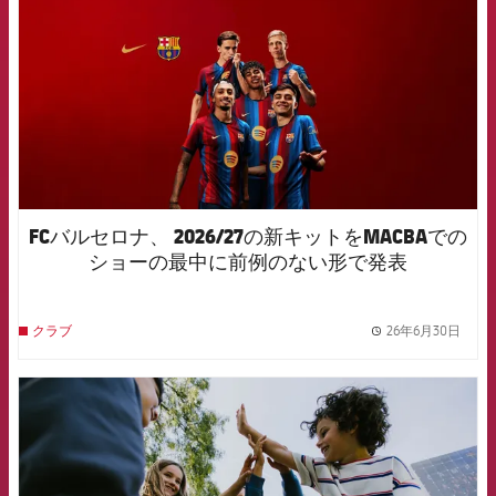
FCバルセロナ、 2026/27の新キットをMACBAでの
ショーの最中に前例のない形で発表
26年6月30日
クラブ
label.
FCB Barcelona badge