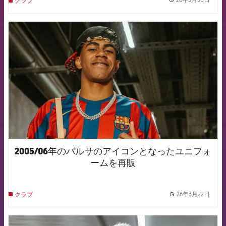
クラブ
label.
FCB Barcelona badge
2005/06年のバルサのアイコンとなったユニフォ
ームを再販
26年3月22日
クラブ
label.
FCB Barcelona badge