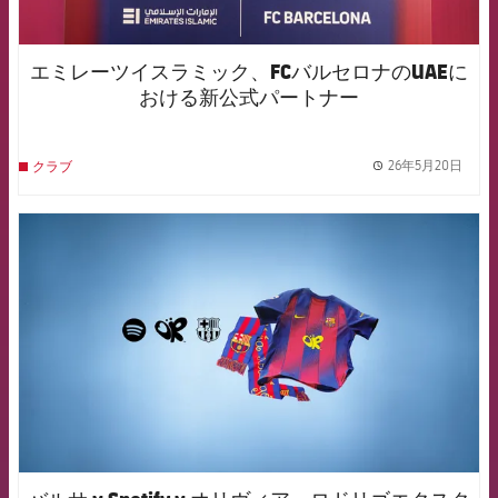
エミレーツイスラミック、FCバルセロナのUAEに
おける新公式パートナー
26年5月20日
クラブ
label.
FCB Barcelona badge