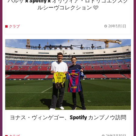
バルサ x Spotify x オリヴィア・ロドリゴエクスク
ルシーヴコレクション 🩷
26年5月1日
クラブ
label.
FCB Barcelona badge
ヨナス・ヴィンゲゴー、Spotify カンプノウ訪問
26年3月30日