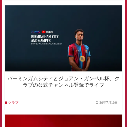
FCB Barcelona badge
バーミンガムシティとジョアン・ガンペル杯、ク
ラブの公式チャンネル登録でライブ
26年7月16日
クラブ
label.
FCB Barcelona badge