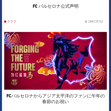
FC バルセロナ公式声明
26年2月7日
クラブ
label.
FCB Barcelona badge
FCバルセロナからアジア太平洋のファンに午年の
春節のお祝い