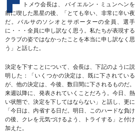
結果
スケジュール
トメウ会長
は、 バイエルン・ミュンヘンを
前に喫した黒星の後、「とても辛い、非常に辛い夜
順位表
チケット
だ。バルサのソシオとサポーターの全員、選手
に・・・全員に申し訳なく思う。私たちが表現する
結果
クラブの姿ではなかったことを本当に申し訳なく思
う」と話した。
順位表
決定を下すことについて、会長は、下記のように説
明した：「いくつかの決定は、既に下されている
が、他の決定は、今後、数日間に下されるものだ。
来週以降に、発表されていくことだろう。今日、熱
い状態で、決定を下してはならない」と話し、更に
「今日は、内省する日だ。明日、このハードな負け
の後、クレを元気づけるよう、トライする」と付け
加えた。