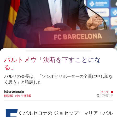
チケット
スケジュール
PLUSICON
LABEL.ARIA.PLUS
結果
チケット
トップチーム
plusicon
label.aria.plus
順位表
結果
スケジュール
PLUSICON
LABEL.ARIA.PLUS
順位表
チケット
トップチーム
plusicon
label.aria.plus
バルトメウ「決断を下すことにな
結果
スケジュール
る」
PLUSICON
LABEL.ARIA.PLUS
順位表
チケット
バルサの会長は、「ソシオとサポーターの全員に申し訳な
トップチーム
plusicon
label.aria.plus
く思う」と強調した
結果
スケジュール
fcbarcelona.jp
クラブ
PLUSICON
LABEL.ARIA.PLUS
Published new
8月14日（金）午後9.47
20?8月?14?
F
順位表
チケット
トップチーム
plusicon
label.aria.plus
ジョセップ・マリア・バル
C バルセロナの