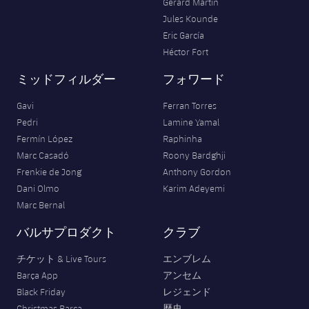
Gerard Martín
Jules Kounde
Eric García
Héctor Fort
ミッドフィルダー
フォワード
Gavi
Ferran Torres
Pedri
Lamine Yamal
Fermín López
Raphinha
Marc Casadó
Roony Bardghji
Frenkie de Jong
Anthony Gordon
Dani Olmo
Karim Adeyemi
Marc Bernal
バルサプロダクト
クラブ
チケット & Live Tours
エンブレム
Barça App
アンセム
Black Friday
レジェンド
Christmas Barça
歴史