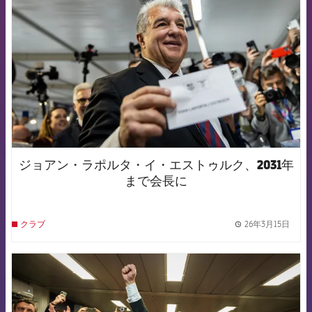
ジョアン・ラポルタ・イ・エストゥルク、2031年
まで会長に
26年3月15日
クラブ
label.
FCB Barcelona badge