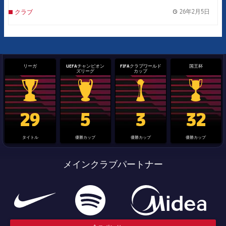
26年2月5日
クラブ
label.
リーガ
UEFAチャンピオン
FIFAクラブワールド
国王杯
ズリーグ
カップ
La Liga trophy
Champions League trophy
label.aria.clubworldcup
国王杯
29
5
3
32
タイトル
優勝カップ
優勝カップ
優勝カップ
メインクラブパートナー