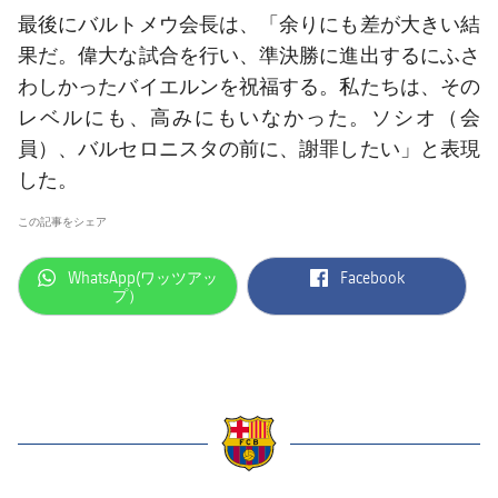
最後にバルトメウ会長は、「余りにも差が大きい結
果だ。偉大な試合を行い、準決勝に進出するにふさ
わしかったバイエルンを祝福する。私たちは、その
レベルにも、高みにもいなかった。ソシオ（会
員）、バルセロニスタの前に、謝罪したい」と表現
した。
この記事をシェア
label.aria.whatsapp
label.aria.facebook
WhatsApp(ワッツアッ
Facebook
プ）
label.aria.barcelona