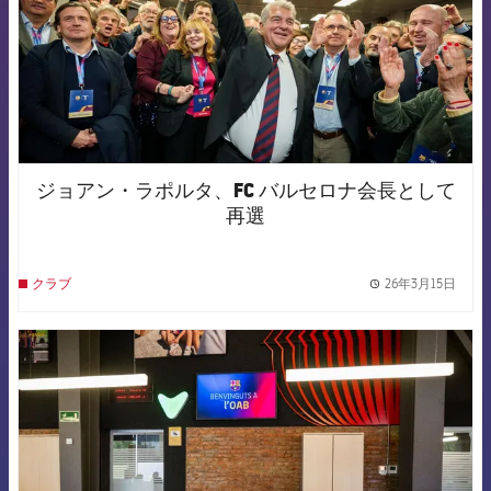
ジョアン・ラポルタ、FC バルセロナ会長として
再選
26年3月15日
クラブ
label.
FCB Barcelona badge