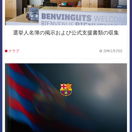
選挙人名簿の掲示および公式支援書類の収集
26年2月15日
クラブ
label.
FCB Barcelona badge