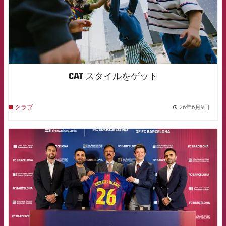
CAT スタイルをゲット
26年6月9日
クラブ
label.
FCB Barcelona badge