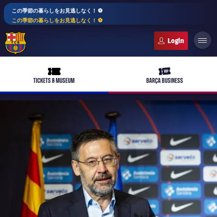
この季節の暮らしをお見逃しなく！ ⚽️
この季節の暮らしをお見逃しなく！ ⚽️
FC Barcelona club badge
ticket-full
ticket-vip
TICKETS & MUSEUM
BARÇA BUSINESS
PLUSICON
LABEL.ARIA.PLUS
トップチーム
女子サッカー
plusicon
label.aria.plus
スケジュール
バルサAtlètic
plusicon
label.aria.plus