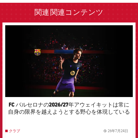
関連
関連コンテンツ
FCB Barcelona badge
FC バルセロナの2026/27年アウェイキットは常に
自身の限界を越えようとする野心を体現している
26年7月24日
クラブ
label.