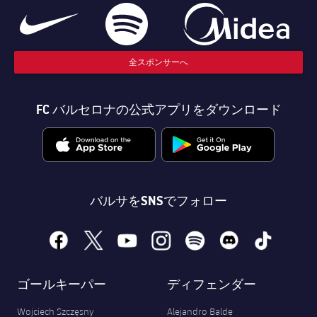
チケット
スケジュール
PLUSICON
LABEL.ARIA.PLUS
結果
チケット
トップチーム
plusicon
label.aria.plus
全スポンサーへ
順位表
結果
スケジュール
PLUSICON
LABEL.ARIA.PLUS
FC バルセロナの公式アプリをダウンロード
順位表
チケット
トップチーム
plusicon
label.aria.plus
結果
スケジュール
PLUSICON
LABEL.ARIA.PLUS
バルサをSNSでフォロー
順位表
チケット
トップチーム
plusicon
label.aria.plus
facebook
x
youtube
instagram
spotify
discord
tiktok
結果
スケジュール
PLUSICON
LABEL.ARIA.PLUS
順位表
チケット
ゴールキーパー
ディフェンダー
トップチーム
plusicon
label.aria.plus
Wojciech Szczęsny
Alejandro Balde