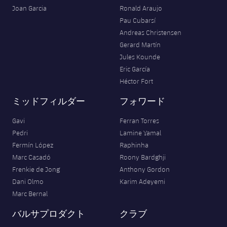
結果
スケジュール
Joan Garcia
Ronald Araujo
Pau Cubarsí
順位表
チケット
Andreas Christensen
Gerard Martín
結果
Jules Kounde
Eric García
順位表
Héctor Fort
ミッドフィルダー
フォワード
Gavi
Ferran Torres
Pedri
Lamine Yamal
Fermín López
Raphinha
Marc Casadó
Roony Bardghji
Frenkie de Jong
Anthony Gordon
Dani Olmo
Karim Adeyemi
Marc Bernal
バルサプロダクト
クラブ