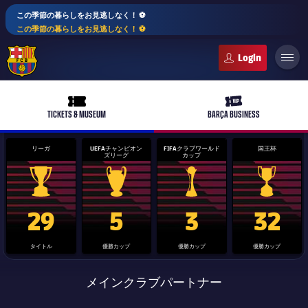
この季節の暮らしをお見逃しなく！ ⚽️
この季節の暮らしをお見逃しなく！ ⚽️
FC Barcelona club badge
ticket-full
ticket-vip
TICKETS & MUSEUM
BARÇA BUSINESS
リーガ
UEFAチャンピオン
FIFAクラブワールド
国王杯
ズリーグ
カップ
PLUSICON
LABEL.ARIA.PLUS
La Liga trophy
Champions League trophy
label.aria.clubworldcup
国王杯
29
5
3
32
トップチーム
タイトル
優勝カップ
優勝カップ
優勝カップ
女子サッカー
plusicon
label.aria.plus
メインクラブパートナー
スケジュール
バルサAtlètic
plusicon
label.aria.plus