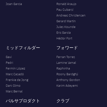
結果
スケジュール
Joan Garcia
Ronald Araujo
Pau Cubarsí
順位表
チケット
Andreas Christensen
Gerard Martín
結果
Jules Kounde
Eric García
順位表
Héctor Fort
ミッドフィルダー
フォワード
Gavi
Ferran Torres
Pedri
Lamine Yamal
Fermín López
Raphinha
Marc Casadó
Roony Bardghji
Frenkie de Jong
Anthony Gordon
Dani Olmo
Karim Adeyemi
Marc Bernal
バルサプロダクト
クラブ