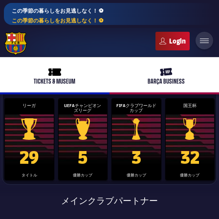
この季節の暮らしをお見逃しなく！ ⚽️
この季節の暮らしをお見逃しなく！ ⚽️
FC Barcelona club badge
ticket-full
ticket-vip
TICKETS & MUSEUM
BARÇA BUSINESS
リーガ
UEFAチャンピオン
FIFAクラブワールド
国王杯
ズリーグ
カップ
PLUSICON
LABEL.ARIA.PLUS
La Liga trophy
Champions League trophy
label.aria.clubworldcup
国王杯
29
5
3
32
トップチーム
タイトル
優勝カップ
優勝カップ
優勝カップ
女子サッカー
plusicon
label.aria.plus
メインクラブパートナー
スケジュール
バルサAtlètic
plusicon
label.aria.plus