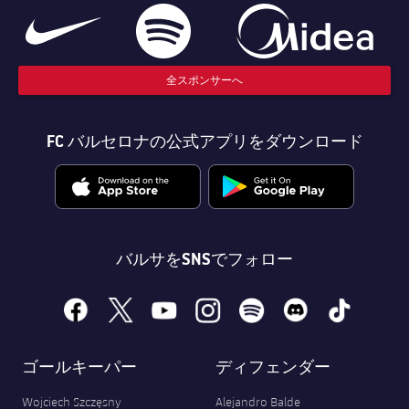
チケット
スケジュール
PLUSICON
LABEL.ARIA.PLUS
結果
チケット
トップチーム
plusicon
label.aria.plus
全スポンサーへ
順位表
結果
スケジュール
PLUSICON
LABEL.ARIA.PLUS
FC バルセロナの公式アプリをダウンロード
順位表
チケット
トップチーム
plusicon
label.aria.plus
結果
スケジュール
PLUSICON
LABEL.ARIA.PLUS
バルサをSNSでフォロー
順位表
チケット
トップチーム
plusicon
label.aria.plus
facebook
x
youtube
instagram
spotify
discord
tiktok
結果
スケジュール
PLUSICON
LABEL.ARIA.PLUS
順位表
チケット
ゴールキーパー
ディフェンダー
トップチーム
plusicon
label.aria.plus
Wojciech Szczęsny
Alejandro Balde