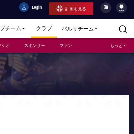
Login
JA
計画を見る
filled-badge
user
Culers
www
プチーム
クラブ
バルサチーム
LABEL.ARIA.CARETDOWN
LABEL.ARIA.CARETDOWN
LABEL.ARIA.CARETDOWN
ソシオ
スポンサー
ファン
もっと