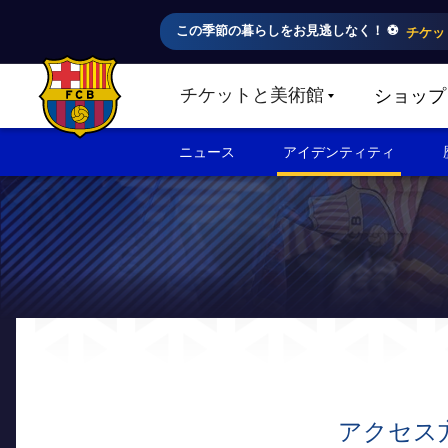
この季節の暮らしをお見逃しなく！ ⚽️
チケッ
チケットと美術館
ショップ
LABEL.SHARE.CARETDOWN
FC Barcelona club badge
ニュース
アイデンティティ
アクセス