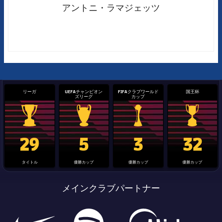
アントニ・ラマジェッツ
リーガ
UEFAチャンピオン
FIFAクラブワールド
国王杯
ズリーグ
カップ
La Liga trophy
Champions League trophy
label.aria.clubworldcup
国王杯
29
5
3
32
タイトル
優勝カップ
優勝カップ
優勝カップ
メインクラブパートナー