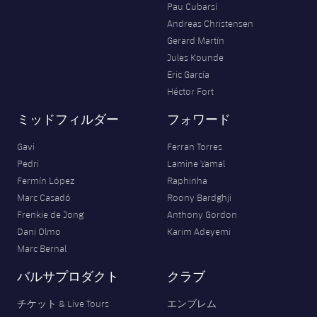
Pau Cubarsí
Andreas Christensen
Gerard Martín
Jules Kounde
Eric García
Héctor Fort
ミッドフィルダー
フォワード
Gavi
Ferran Torres
Pedri
Lamine Yamal
Fermín López
Raphinha
Marc Casadó
Roony Bardghji
Frenkie de Jong
Anthony Gordon
Dani Olmo
Karim Adeyemi
Marc Bernal
バルサプロダクト
クラブ
チケット & Live Tours
エンブレム