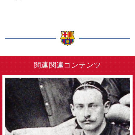
結果
スケジュール
順位表
チケット
結果
順位表
label.aria.barcelona
関連
関連コンテンツ
FCB Barcelona badge