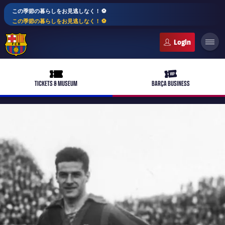
この季節の暮らしをお見逃しなく！ ⚽️
この季節の暮らしをお見逃しなく！ ⚽️
FC Barcelona club badge
ticket-full
ticket-vip
TICKETS & MUSEUM
BARÇA BUSINESS
PLUSICON
LABEL.ARIA.PLUS
トップチーム
plusicon
label.aria.plus
女子サッカー
plusicon
label.aria.plus
バルサアカデミー
plusicon
label.aria.plus
スケジュール
バルサAtlètic
plusicon
label.aria.plus
10年毎