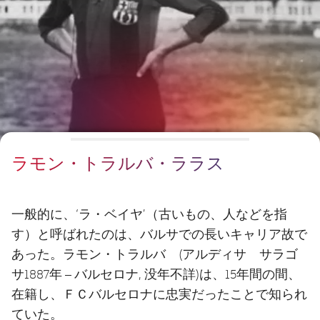
チケット
スケジュール
PLUSICON
LABEL.ARIA.PLUS
会長
plusicon
label.aria.plus
結果
チケット
トップチーム
plusicon
label.aria.plus
レジェンド
プレスパス
順位表
結果
スケジュール
PLUSICON
LABEL.ARIA.PLUS
監督
Facilities
順位表
チケット
トップチーム
plusicon
label.aria.plus
ラモン・トラルバ・ララス
結果
スケジュール
PLUSICON
LABEL.ARIA.PLUS
順位表
チケット
トップチーム
一般的に、‘ラ・ベイヤ’（古いもの、人などを指
plusicon
label.aria.plus
す）と呼ばれたのは、バルサでの長いキャリア故で
結果
スケジュール
あった。ラモン・トラルバ (アルディサ サラゴ
PLUSICON
LABEL.ARIA.PLUS
サ1887年 – バルセロナ, 没年不詳)は、15年間の間、
順位表
チケット
トップチーム
在籍し、ＦＣバルセロナに忠実だったことで知られ
plusicon
label.aria.plus
ていた。