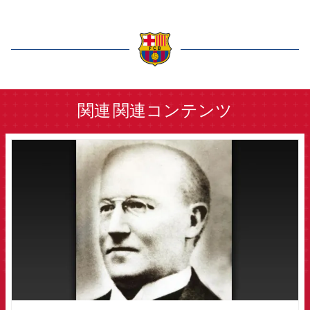
結果
スケジュール
順位表
チケット
label.aria.barcelona
結果
関連
関連コンテンツ
順位表
FCB Barcelona badge