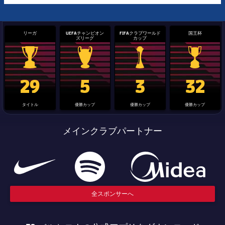
リーガ
UEFAチャンピオン
FIFAクラブワールド
国王杯
ズリーグ
カップ
La Liga trophy
Champions League trophy
label.aria.clubworldcup
国王杯
29
5
3
32
タイトル
優勝カップ
優勝カップ
優勝カップ
メインクラブパートナー
全スポンサーへ