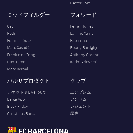
Héctor Fort
ミッドフィルダー
フォワード
Gavi
Ferran Torres
Pedri
Lamine Yamal
Fermín López
Raphinha
Marc Casadó
Roony Bardghji
Frenkie de Jong
Anthony Gordon
Dani Olmo
Karim Adeyemi
Marc Bernal
バルサプロダクト
クラブ
チケット & Live Tours
エンブレム
Barça App
アンセム
Black Friday
レジェンド
Christmas Barça
歴史