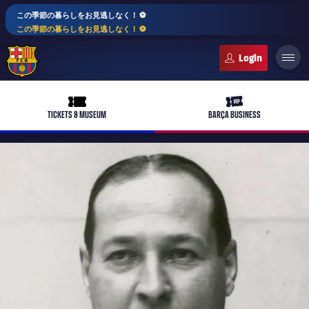
この季節の暮らしをお見逃しなく！ ⚽️
この季節の暮らしをお見逃しなく！ ⚽️
FC Barcelona club badge
ticket-full
ticket-vip
TICKETS & MUSEUM
BARÇA BUSINESS
PLUSICON
LABEL.ARIA.PLUS
トップチーム
plusicon
label.aria.plus
女子サッカー
plusicon
label.aria.plus
バルサアカデミー
plusicon
label.aria.plus
スケジュール
バルサAtlètic
plusicon
label.aria.plus
10年毎