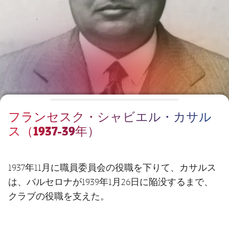
チケット
スケジュール
PLUSICON
LABEL.ARIA.PLUS
会長
plusicon
label.aria.plus
結果
チケット
トップチーム
plusicon
label.aria.plus
レジェンド
プレスパス
順位表
結果
スケジュール
PLUSICON
LABEL.ARIA.PLUS
監督
Facilities
順位表
チケット
トップチーム
plusicon
label.aria.plus
フランセスク・シャビエル・カサル
結果
スケジュール
ス（1937-39年）
PLUSICON
LABEL.ARIA.PLUS
順位表
チケット
トップチーム
plusicon
label.aria.plus
1937年11月に職員委員会の役職を下りて、カサルス
結果
スケジュール
は、バルセロナが1939年1月26日に陥没するまで、
PLUSICON
LABEL.ARIA.PLUS
クラブの役職を支えた。
順位表
チケット
トップチーム
plusicon
label.aria.plus