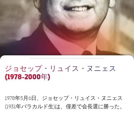
チケット
スケジュール
PLUSICON
LABEL.ARIA.PLUS
会長
plusicon
label.aria.plus
結果
チケット
トップチーム
plusicon
label.aria.plus
レジェンド
プレスパス
順位表
結果
スケジュール
PLUSICON
LABEL.ARIA.PLUS
監督
Facilities
順位表
チケット
トップチーム
plusicon
label.aria.plus
ジョセップ・リュイス・ヌニェス
結果
スケジュール
(1978-2000年)
PLUSICON
LABEL.ARIA.PLUS
順位表
チケット
トップチーム
plusicon
label.aria.plus
1978年5月6日、ジョセップ・リュイス・ヌニェス
結果
スケジュール
(1931年バラカルド生)は、僅差で会長選に勝った。
PLUSICON
LABEL.ARIA.PLUS
順位表
チケット
トップチーム
plusicon
label.aria.plus