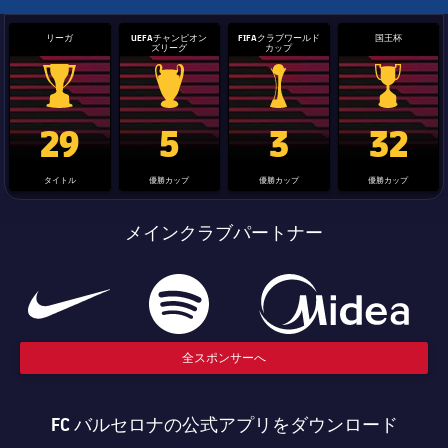
リーガ
UEFAチャンピオン
FIFAクラブワールド
国王杯
ズリーグ
カップ
La Liga trophy
Champions League trophy
label.aria.clubworldcup
国王杯
29
5
3
32
タイトル
優勝カップ
優勝カップ
優勝カップ
メインクラブパートナー
全スポンサーへ
FC バルセロナの公式アプリをダウンロード