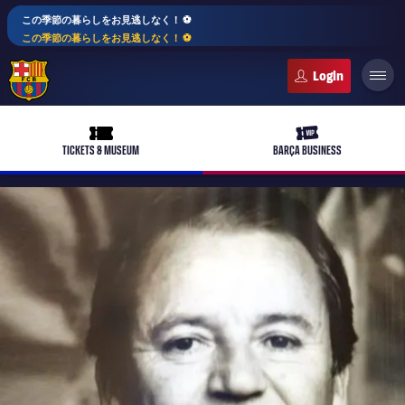
この季節の暮らしをお見逃しなく！ ⚽️
この季節の暮らしをお見逃しなく！ ⚽️
FC Barcelona club badge
ticket-full
ticket-vip
TICKETS & MUSEUM
BARÇA BUSINESS
PLUSICON
LABEL.ARIA.PLUS
トップチーム
plusicon
label.aria.plus
女子サッカー
plusicon
label.aria.plus
バルサアカデミー
plusicon
label.aria.plus
スケジュール
バルサAtlètic
plusicon
label.aria.plus
10年毎