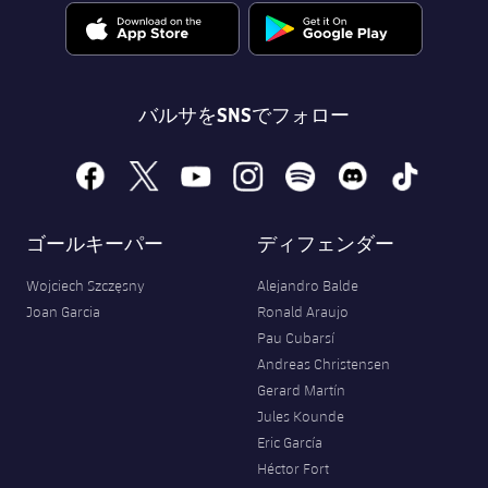
バルサをSNSでフォロー
facebook
x
youtube
instagram
spotify
discord
tiktok
ゴールキーパー
ディフェンダー
Wojciech Szczęsny
Alejandro Balde
Joan Garcia
Ronald Araujo
Pau Cubarsí
Andreas Christensen
Gerard Martín
Jules Kounde
Eric García
Héctor Fort