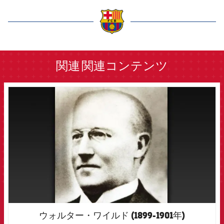
結果
スケジュール
順位表
チケット
label.aria.barcelona
結果
関連
関連コンテンツ
順位表
FCB Barcelona badge
ウォルター・ワイルド (1899-1901年)