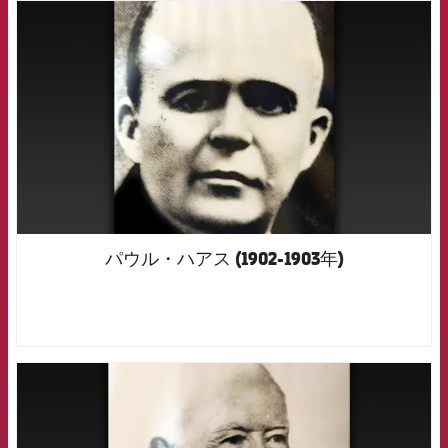
FCB Barcelona badge
パウル・ハアス (1902-1903年)
FCB Barcelona badge