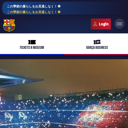
この季節の暮らしをお見逃しなく！ ⚽️
この季節の暮らしをお見逃しなく！ ⚽️
FC Barcelona club badge
ticket-full
ticket-vip
TICKETS & MUSEUM
BARÇA BUSINESS
PLUSICON
LABEL.ARIA.PLUS
トップチーム
plusicon
label.aria.plus
女子サッカー
plusicon
label.aria.plus
バルサアカデミー
plusicon
label.aria.plus
スケジュール
バルサAtlètic
plusicon
label.aria.plus
10年毎