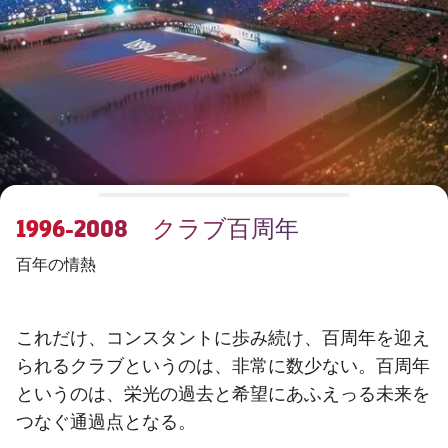
チケット
スケジュール
PLUSICON
LABEL.ARIA.PLUS
会長
plusicon
label.aria.plus
結果
チケット
トップチーム
plusicon
label.aria.plus
レジェンド
プレスパス
順位表
結果
スケジュール
PLUSICON
LABEL.ARIA.PLUS
監督
Facilities
順位表
チケット
トップチーム
plusicon
label.aria.plus
1996-2008 クラブ百周年
結果
スケジュール
PLUSICON
LABEL.ARIA.PLUS
百年の情熱
順位表
チケット
トップチーム
plusicon
label.aria.plus
これだけ、コンスタントに歩み続け、百周年を迎え
結果
スケジュール
られるクラブというのは、非常に数少ない。百周年
PLUSICON
LABEL.ARIA.PLUS
順位表
というのは、栄光の過去と希望にあふえっる未来を
チケット
トップチーム
plusicon
label.aria.plus
つなぐ通過点となる。