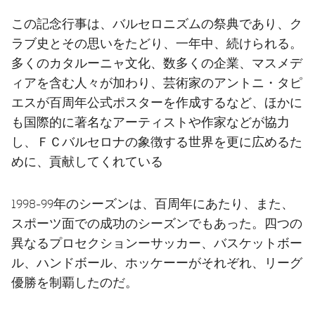
結果
スケジュール
この記念行事は、バルセロニズムの祭典であり、ク
順位表
チケット
ラブ史とその思いをたどり、一年中、続けられる。
多くのカタルーニャ文化、数多くの企業、マスメデ
結果
ィアを含む人々が加わり、芸術家のアントニ・タピ
エスが百周年公式ポスターを作成するなど、ほかに
順位表
も国際的に著名なアーティストや作家などが協力
し、ＦＣバルセロナの象徴する世界を更に広めるた
めに、貢献してくれている
1998-99年のシーズンは、百周年にあたり、また、
スポーツ面での成功のシーズンでもあった。四つの
異なるプロセクションーサッカー、バスケットボー
ル、ハンドボール、ホッケーーがそれぞれ、リーグ
優勝を制覇したのだ。