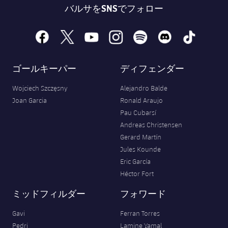
バルサをSNSでフォロー
facebook
x
youtube
instagram
spotify
discord
tiktok
ゴールキーパー
ディフェンダー
Wojciech Szczęsny
Alejandro Balde
Joan Garcia
Ronald Araujo
Pau Cubarsí
Andreas Christensen
Gerard Martín
Jules Kounde
Eric García
Héctor Fort
ミッドフィルダー
フォワード
Gavi
Ferran Torres
Pedri
Lamine Yamal