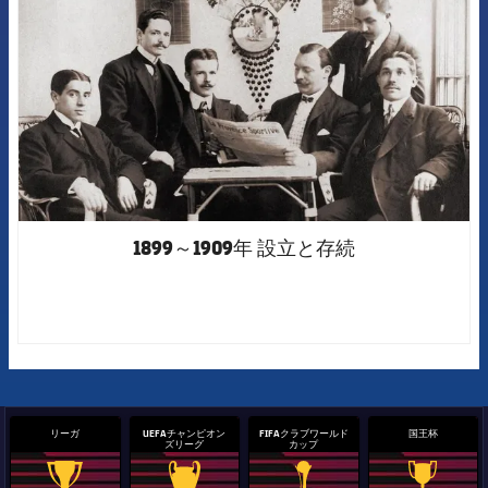
1899～1909年 設立と存続
リーガ
UEFAチャンピオン
FIFAクラブワールド
国王杯
ズリーグ
カップ