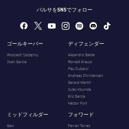
結果
スケジュール
バルサをSNSでフォロー
順位表
チケット
facebook
x
youtube
instagram
spotify
discord
tiktok
結果
ゴールキーパー
ディフェンダー
順位表
Wojciech Szczęsny
Alejandro Balde
Joan Garcia
Ronald Araujo
Pau Cubarsí
Andreas Christensen
Gerard Martín
Jules Kounde
Eric García
Héctor Fort
ミッドフィルダー
フォワード
Gavi
Ferran Torres