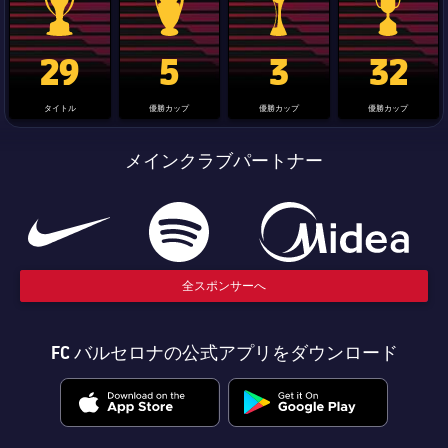
チケット
スケジュール
PLUSICON
LABEL.ARIA.PLUS
La Liga trophy
Champions League trophy
label.aria.clubworldcup
国王杯
会長
29
5
3
32
plusicon
label.aria.plus
結果
チケット
トップチーム
plusicon
label.aria.plus
レジェンド
プレスパス
タイトル
優勝カップ
優勝カップ
優勝カップ
順位表
結果
スケジュール
PLUSICON
LABEL.ARIA.PLUS
監督
メインクラブパートナー
Facilities
順位表
チケット
トップチーム
plusicon
label.aria.plus
結果
スケジュール
PLUSICON
LABEL.ARIA.PLUS
順位表
全スポンサーへ
チケット
トップチーム
plusicon
label.aria.plus
結果
スケジュール
FC バルセロナの公式アプリをダウンロード
PLUSICON
LABEL.ARIA.PLUS
順位表
チケット
トップチーム
plusicon
label.aria.plus