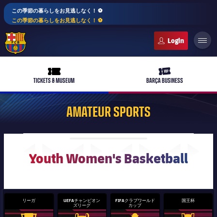
この季節の暮らしをお見逃しなく！ ⚽️
この季節の暮らしをお見逃しなく！ ⚽️
FC Barcelona club badge
ticket-full
ticket-vip
TICKETS & MUSEUM
BARÇA BUSINESS
AMATEUR SPORTS
PLUSICON
LABEL.ARIA.PLUS
トップチーム
Youth Women's Basketball
plusicon
label.aria.plus
女子サッカー
plusicon
label.aria.plus
バルサアカデミー
plusicon
label.aria.plus
スケジュール
リーガ
UEFAチャンピオン
FIFAクラブワールド
国王杯
バルサAtlètic
ズリーグ
カップ
plusicon
label.aria.plus
10年毎