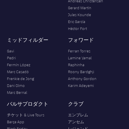
Andreas Christensen
Gerard Martín
Jules Kounde
Eric García
Héctor Fort
ミッドフィルダー
フォワード
Gavi
Ferran Torres
Pedri
Lamine Yamal
Fermín López
Raphinha
Marc Casadó
Roony Bardghji
Frenkie de Jong
Anthony Gordon
Dani Olmo
Karim Adeyemi
Marc Bernal
バルサプロダクト
クラブ
チケット & Live Tours
エンブレム
Barça App
アンセム
Black Friday
レジェンド