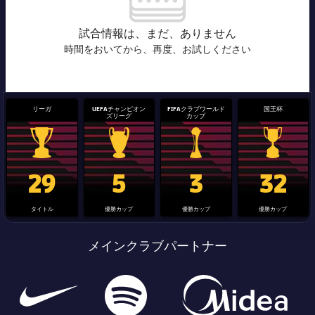
チケット
スケジュール
PLUSICON
LABEL.ARIA.PLUS
試合情報は、まだ、ありません
会長
plusicon
label.aria.plus
結果
時間をおいてから、再度、お試しください
チケット
トップチーム
plusicon
label.aria.plus
レジェンド
プレスパス
順位表
結果
スケジュール
PLUSICON
LABEL.ARIA.PLUS
監督
リーガ
UEFAチャンピオン
FIFAクラブワールド
国王杯
Facilities
ズリーグ
カップ
順位表
チケット
トップチーム
plusicon
label.aria.plus
結果
La Liga trophy
Champions League trophy
label.aria.clubworldcup
国王杯
スケジュール
29
5
3
32
PLUSICON
LABEL.ARIA.PLUS
順位表
チケット
トップチーム
タイトル
優勝カップ
優勝カップ
優勝カップ
plusicon
label.aria.plus
結果
メインクラブパートナー
スケジュール
PLUSICON
LABEL.ARIA.PLUS
順位表
チケット
トップチーム
plusicon
label.aria.plus