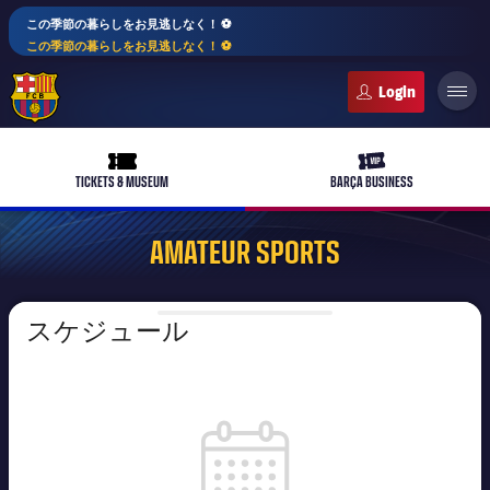
この季節の暮らしをお見逃しなく！ ⚽️
この季節の暮らしをお見逃しなく！ ⚽️
FC Barcelona club badge
ticket-full
ticket-vip
TICKETS & MUSEUM
BARÇA BUSINESS
AMATEUR SPORTS
PLUSICON
LABEL.ARIA.PLUS
スケジュール
トップチーム
plusicon
label.aria.plus
女子サッカー
plusicon
label.aria.plus
バルサアカデミー
plusicon
label.aria.plus
label.competition.calendar
スケジュール
バルサAtlètic
plusicon
label.aria.plus
10年毎