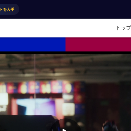
トを入手
トッ