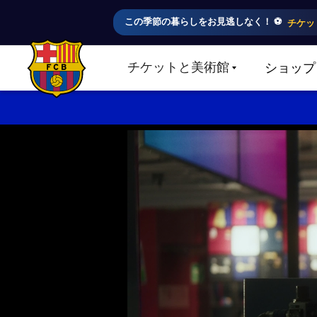
この季節の暮らしをお見逃しなく！ ⚽️
チケッ
チケットと美術館
ショップ
LABEL.SHARE.CARETDOWN
FC Barcelona club badge