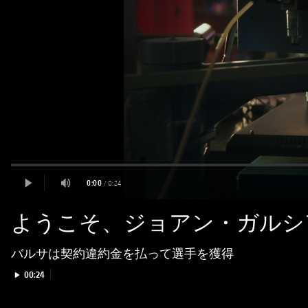
ようこそ、ジョアン・ガルシ
バルサは契約違約金を払って選手を獲得
Play video
00:24