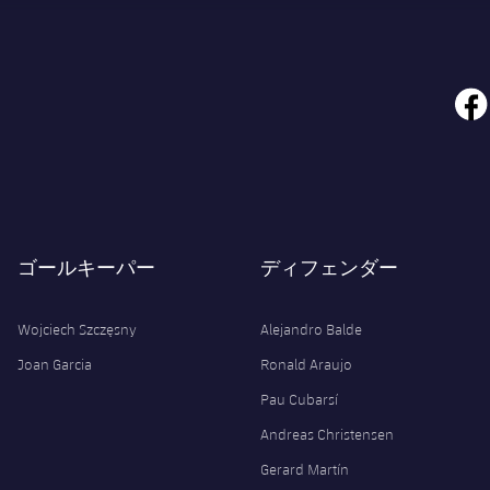
face
ゴールキーパー
ディフェンダー
Wojciech Szczęsny
Alejandro Balde
Joan Garcia
Ronald Araujo
Pau Cubarsí
Andreas Christensen
Gerard Martín