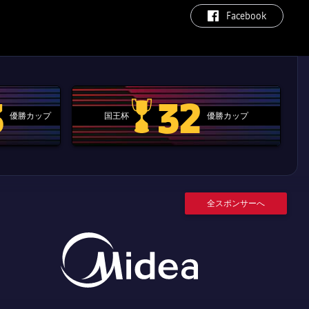
label.aria.facebook
Facebook
3
32
優勝カップ
国王杯
優勝カップ
.clubworldcup
国王杯
全スポンサーへ