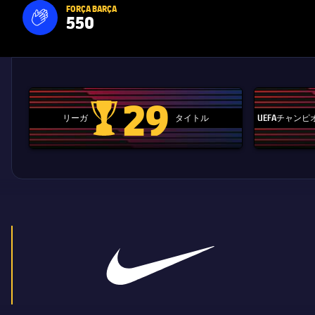
FORÇA BARÇA
550
label.aria.fire
Força Barça
label.aria.forcabarca
29
リーガ
タイトル
UEFAチャン
La Liga trophy