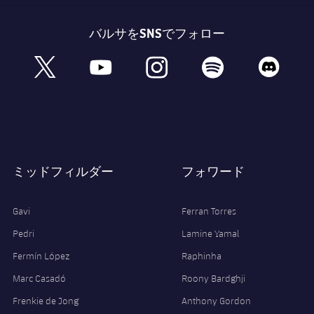
バルサをSNSでフォロー
book
x
youtube
instagram
spotify
discord
ミッドフィルダー
フォワード
Gavi
Ferran Torres
Pedri
Lamine Yamal
Fermín López
Raphinha
Marc Casadó
Roony Bardghji
Frenkie de Jong
Anthony Gordon