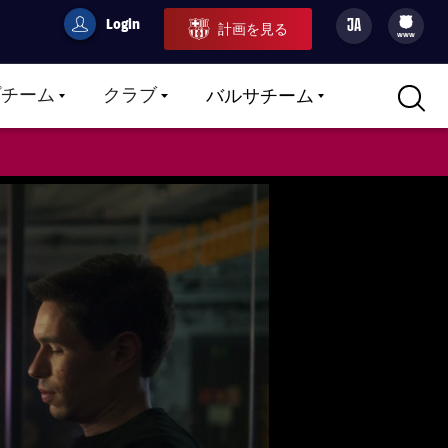
Login
JA
計画を見る
filled-badge
user
Culers
www
プチーム
クラブ
バルサチーム
LABEL.ARIA.CARETDOWN
LABEL.ARIA.CARETDOWN
LABEL.ARIA.CARETDOWN