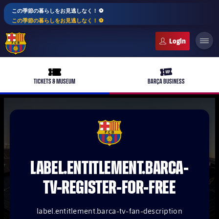
この季節の暮らしをお見逃しなく！ ⚽️
この季節の暮らしをお見逃しなく！ ⚽️
FC Barcelona club badge
ticket-full
ticket-vip
TICKETS & MUSEUM
BARÇA BUSINESS
PLUSICON
LABEL.ARIA.PLUS
FCB Barcelona badge
トップチーム
plusicon
label.aria.plus
LABEL.ENTITLEMENT.BARCA-
女子サッカー
plusicon
label.aria.plus
TV-REGISTER-FOR-FREE
バルサアカデミー
plusicon
label.aria.plus
スケジュール
バルサAtlètic
plusicon
label.aria.plus
label.entitlement.barca-tv-fan-description
10年毎