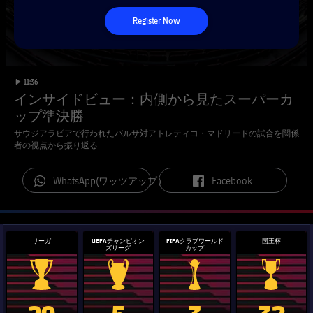
チケット
スケジュール
Register Now
PLUSICON
LABEL.ARIA.PLUS
会長
plusicon
label.aria.plus
結果
チケット
トップチーム
plusicon
label.aria.plus
レジェンド
プレスパス
順位表
label.duration
Play video
11:36
結果
スケジュール
インサイドビュー：内側から見たスーパーカ
PLUSICON
LABEL.ARIA.PLUS
監督
ップ準決勝
Facilities
順位表
チケット
トップチーム
サウジアラビアで行われたバルサ対アトレティコ・マドリードの試合を関係
plusicon
label.aria.plus
者の視点から振り返る
結果
スケジュール
PLUSICON
LABEL.ARIA.PLUS
label.aria.whatsapp
label.aria.facebook
WhatsApp(ワッツアップ）
Facebook
順位表
チケット
トップチーム
plusicon
label.aria.plus
結果
スケジュール
リーガ
UEFAチャンピオン
FIFAクラブワールド
国王杯
ズリーグ
カップ
PLUSICON
LABEL.ARIA.PLUS
順位表
チケット
トップチーム
plusicon
label.aria.plus
La Liga trophy
Champions League trophy
label.aria.clubworldcup
国王杯