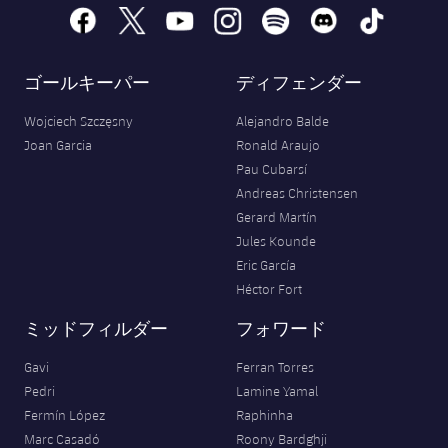
facebook
x
youtube
instagram
spotify
discord
tiktok
ゴールキーパー
ディフェンダー
Wojciech Szczęsny
Alejandro Balde
Joan Garcia
Ronald Araujo
Pau Cubarsí
Andreas Christensen
Gerard Martín
Jules Kounde
Eric García
Héctor Fort
ミッドフィルダー
フォワード
Gavi
Ferran Torres
Pedri
Lamine Yamal
Fermín López
Raphinha
Marc Casadó
Roony Bardghji