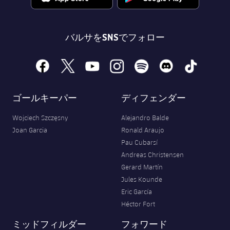
バルサをSNSでフォロー
facebook
x
youtube
instagram
spotify
discord
tiktok
ゴールキーパー
ディフェンダー
Wojciech Szczęsny
Alejandro Balde
Joan Garcia
Ronald Araujo
Pau Cubarsí
Andreas Christensen
Gerard Martín
Jules Kounde
Eric García
Héctor Fort
ミッドフィルダー
フォワード