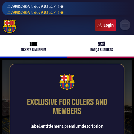
この季節の暮らしをお見逃しなく！ ⚽️
この季節の暮らしをお見逃しなく！ ⚽️
FC Barcelona club badge
ticket-full
ticket-vip
TICKETS & MUSEUM
BARÇA BUSINESS
PLUSICON
LABEL.ARIA.PLUS
FCB Barcelona badge
トップチーム
plusicon
label.aria.plus
EXCLUSIVE FOR CULERS AND
女子サッカー
MEMBERS
plusicon
label.aria.plus
バルサアカデミー
plusicon
label.aria.plus
スケジュール
バルサAtlètic
label.entitlement.premiumdescription
plusicon
label.aria.plus
10年毎