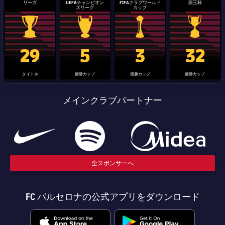
結果
スケジュール
リーガ
UEFAチャンピオン
FIFAクラブワールド
国王杯
ズリーグ
カップ
順位表
チケット
La Liga trophy
Champions League trophy
label.aria.clubworldcup
国王杯
29
5
3
32
結果
タイトル
優勝カップ
優勝カップ
優勝カップ
順位表
メインクラブパートナー
全スポンサーへ
FC バルセロナの公式アプリをダウンロード