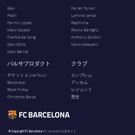
Gavi
Ferran Torres
Pedri
Lamine Yamal
Fermín López
Raphinha
Marc Casadó
Roony Bardghji
Frenkie de Jong
Anthony Gordon
Dani Olmo
Karim Adeyemi
Marc Bernal
バルサプロダクト
クラブ
チケット & Live Tours
エンブレム
Barça App
アンセム
Black Friday
レジェンド
Christmas Barça
歴史
© Copyright FC Barcelona
FCバルセロナ公式サイト