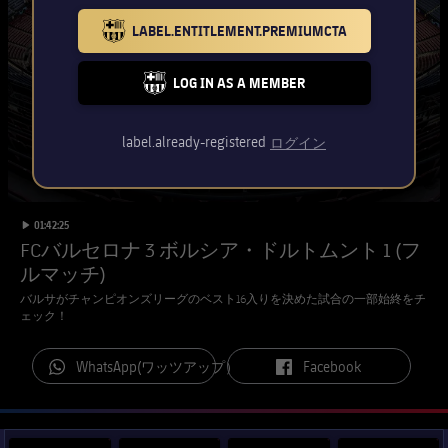
チケット
スケジュール
LABEL.ENTITLEMENT.PREMIUMCTA
PLUSICON
LABEL.ARIA.PLUS
BARCELONA BADGE GOLD
会長
plusicon
label.aria.plus
結果
チケット
トップチーム
LOG IN AS A MEMBER
plusicon
label.aria.plus
FC BARCELONA CLUB BADGE
レジェンド
プレスパス
順位表
結果
スケジュール
label.already-registered
ログイン
PLUSICON
LABEL.ARIA.PLUS
監督
Facilities
順位表
チケット
トップチーム
plusicon
label.aria.plus
label.duration
Play video
01:42:25
結果
スケジュール
FCバルセロナ 3 ボルシア・ドルトムント 1 (フ
PLUSICON
LABEL.ARIA.PLUS
ルマッチ)
順位表
チケット
トップチーム
バルサがチャンピオンズリーグのベスト16入りを決めた試合の一部始終をチ
plusicon
label.aria.plus
ェック！
結果
スケジュール
PLUSICON
LABEL.ARIA.PLUS
label.aria.whatsapp
label.aria.facebook
WhatsApp(ワッツアップ）
Facebook
順位表
チケット
トップチーム
plusicon
label.aria.plus