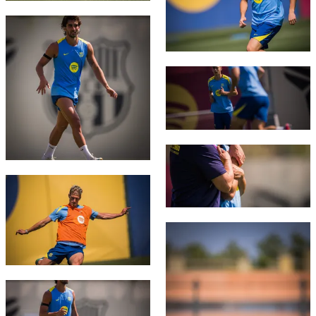
FC Barcelona club badge
FC Barcelona club badge
FC Barcelona club badge
FC Barcelona club badge
FC Barcelona club badge
FC Barcelona club badge