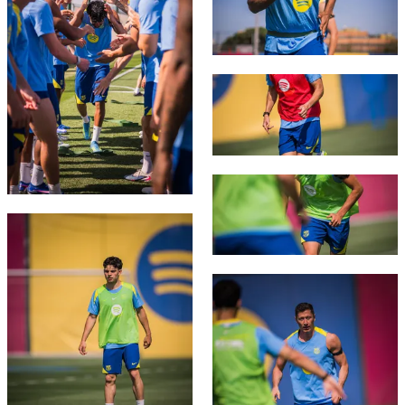
FC Barcelona club badge
FC Barcelona club badge
FC Barcelona club badge
FC Barcelona club badge