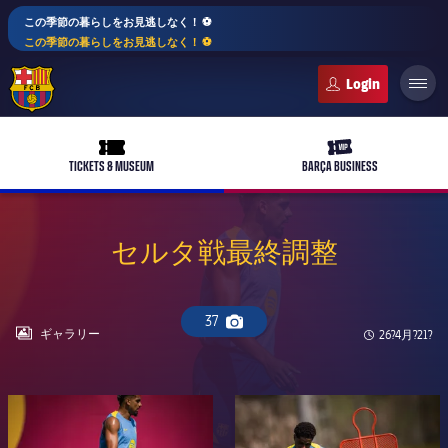
この季節の暮らしをお見逃しなく！ ⚽️
この季節の暮らしをお見逃しなく！ ⚽️
FC Barcelona club badge
ticket-full
ticket-vip
TICKETS & MUSEUM
BARÇA BUSINESS
セルタ戦最終調整
PLUSICON
LABEL.ARIA.PLUS
トップチーム
37
plusicon
label.aria.plus
Camera icon
LABEL.ARIA.GALLERY
ギャラリー
Published n
26?4月?21?
女子サッカー
plusicon
label.aria.plus
バルサアカデミー
plusicon
label.aria.plus
FC Barcelona club badge
FC Barcelona club badge
スケジュール
バルサAtlètic
plusicon
label.aria.plus
10年毎