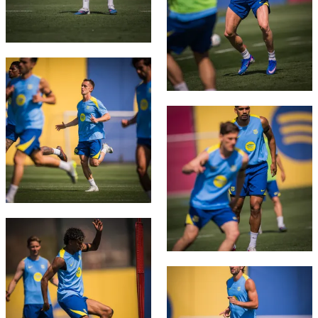
FC Barcelona club badge
FC Barcelona club badge
FC Barcelona club badge
FC Barcelona club badge