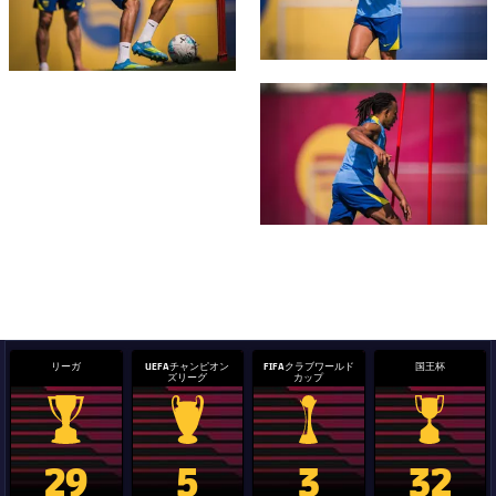
FC Barcelona club badge
リーガ
UEFAチャンピオン
FIFAクラブワールド
国王杯
ズリーグ
カップ
La Liga trophy
Champions League trophy
label.aria.clubworldcup
国王杯
29
5
3
32