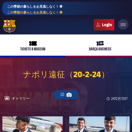
この季節の暮らしをお見逃しなく！ ⚽️
この季節の暮らしをお見逃しなく！ ⚽️
FC Barcelona club badge
ticket-full
ticket-vip
TICKETS & MUSEUM
BARÇA BUSINESS
ナポリ遠征（20-2-24）
PLUSICON
LABEL.ARIA.PLUS
トップチーム
10
plusicon
label.aria.plus
Camera icon
LABEL.ARIA.GALLERY
ギャラリー
Published n
24?2月?20?
女子サッカー
plusicon
label.aria.plus
バルサアカデミー
plusicon
label.aria.plus
FC Barcelona club badge
FC Barcelona club badge
スケジュール
バルサAtlètic
plusicon
label.aria.plus
10年毎