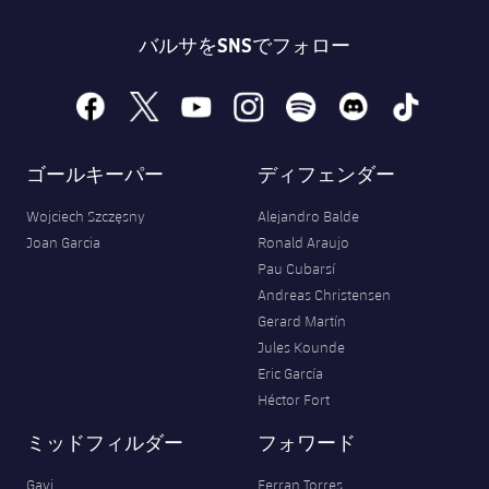
バルサをSNSでフォロー
facebook
x
youtube
instagram
spotify
discord
tiktok
ゴールキーパー
ディフェンダー
Wojciech Szczęsny
Alejandro Balde
Joan Garcia
Ronald Araujo
Pau Cubarsí
Andreas Christensen
Gerard Martín
Jules Kounde
Eric García
Héctor Fort
ミッドフィルダー
フォワード
Gavi
Ferran Torres