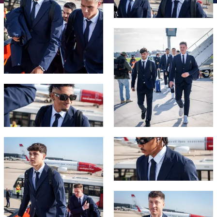
チケット
スケジュール
PLUSICON
LABEL.ARIA.PLUS
会長
plusicon
label.aria.plus
FC Barcelona club badge
結果
チケット
トップチーム
plusicon
label.aria.plus
レジェンド
プレスパス
順位表
結果
スケジュール
PLUSICON
LABEL.ARIA.PLUS
監督
Facilities
順位表
チケット
FC Barcelona club badge
トップチーム
plusicon
label.aria.plus
結果
スケジュール
PLUSICON
LABEL.ARIA.PLUS
順位表
チケット
FC Barcelona club badge
FC Barcelona club badge
トップチーム
plusicon
label.aria.plus
結果
スケジュール
PLUSICON
LABEL.ARIA.PLUS
順位表
チケット
トップチーム
FC Barcelona club badge
plusicon
label.aria.plus