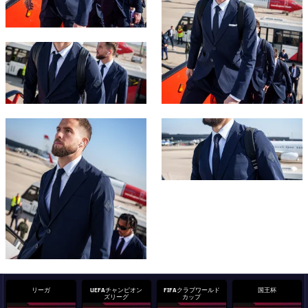
結果
スケジュール
順位表
チケット
FC Barcelona club badge
結果
順位表
FC Barcelona club badge
FC Barcelona club badge
リーガ
UEFAチャンピオン
FIFAクラブワールド
国王杯
ズリーグ
カップ