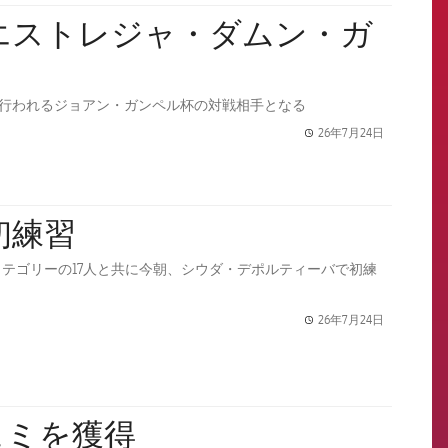
ノウで行われるジョアン・ガンペル杯の対戦相手となる
26年7月24日
label.share.
初練習
テゴリーの17人と共に今朝、シウダ・デポルティーバで初練
26年7月24日
label.share.
ェミを獲得