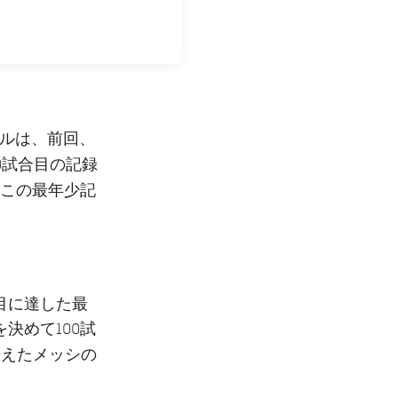
マルは、前回、
00試合目の記録
この最年少記
目に達した最
決めて100試
メッシ
迎えた
の