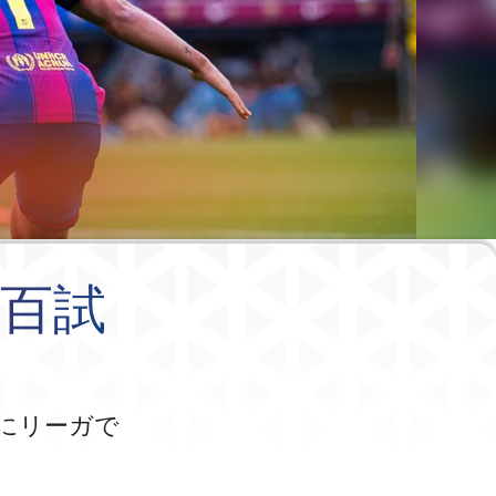
で百試
でにリーガで