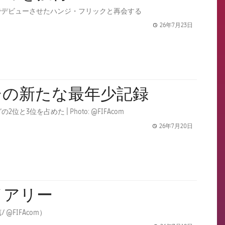
でデビューさせたハンジ・フリックと再会する
26年7月23日
label.share.
シの新たな最年少記録
を占めた | Photo: @FIFAcom
26年7月20日
label.share.
イアリー
FC バルセロナから16人の選手が史上最大のワールドカップの一員となる（写真/ @FIFAcom）