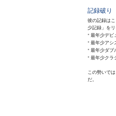
記録破り
彼の記録はこ
少記録」をリ
最年少デビ
*
最年少アシ
*
最年少ダブ
*
最年少クラ
*
この勢いでは
だ。