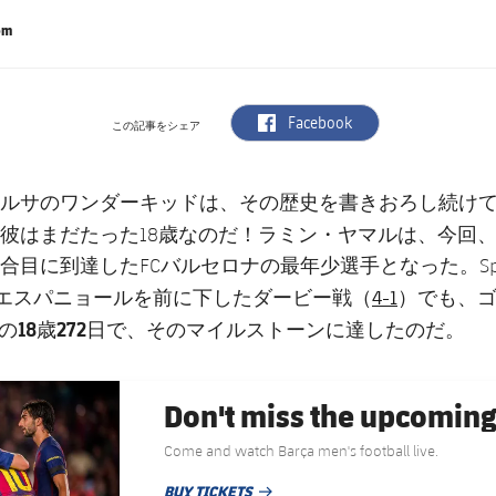
om
label.aria.facebook
Facebook
この記事をシェア
ルサのワンダーキッドは、その歴史を書きおろし続け
ラミン・ヤマル
彼はまだたった18歳なのだ！
は、今回
合目に到達したFCバルセロナの最年少選手となった。Spot
4-1
Dエスパニョールを前に下したダービー戦（
）でも、
18歳272日
の
で、そのマイルストーンに達したのだ。
Don't miss the upcomin
Come and watch Barça men's football live.
BUY TICKETS