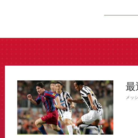
label.aria.barcelon
最
FCB Barcelona badge
メッ