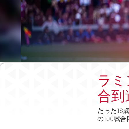
ラミ
合到
たった18
の100試