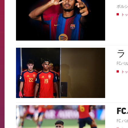
ボル
トッ
ラ
FCB Barcelona badge
FCバ
トッ
F
FCB Barcelona badge