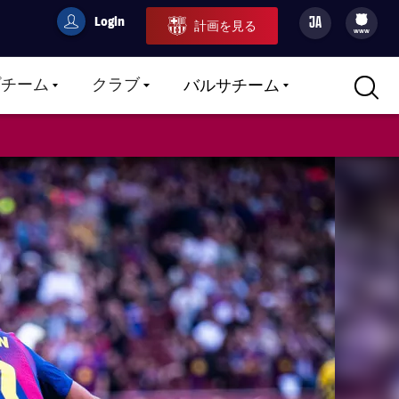
Login
JA
計画を見る
filled-badge
user
Culers
www
プチーム
クラブ
バルサチーム
LABEL.ARIA.CARETDOWN
LABEL.ARIA.CARETDOWN
LABEL.ARIA.CARETDOWN