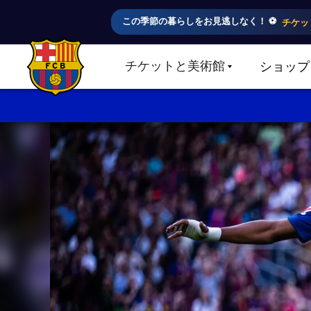
この季節の暮らしをお見逃しなく！ ⚽️
チケッ
チケットと美術館
ショップ
LABEL.SHARE.CARETDOWN
FC Barcelona club badge