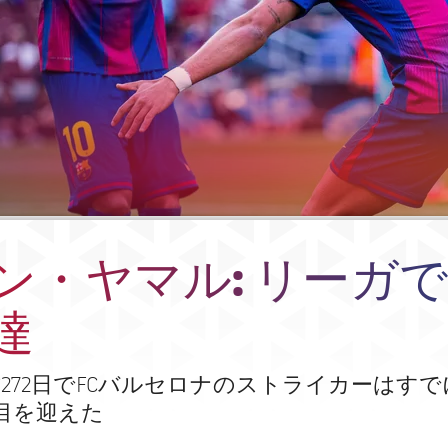
ン・ヤマル: リーガ
達
歳272日でFCバルセロナのストライカーはす
合目を迎えた