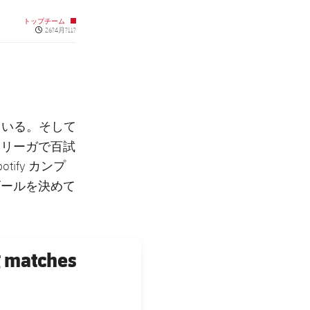
トップチーム
Published news
26?4月?11?
ている。そして
、リーガで百試
ify カンプ
ゴールを決めて
g matches