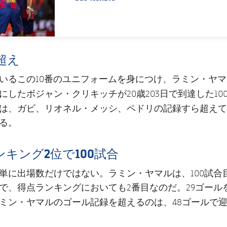
PUBLISHED NEWS
超え
いるこの10番のユニフォームを身につけ、ラミン・ヤ
ボジャン・クリキッチ
にした
が20歳203日で到達した1
ガビ、リオネル・メッシ、ペドリ
は、
の記録すら超えて
いる。
キング2位で100試合
単に出場数だけではない。ラミン・ヤマルは、100試合
で、得点ランキングにおいても2番目なのだ。29ゴールを
ミン・ヤマルのゴール記録を超えるのは、48ゴールで