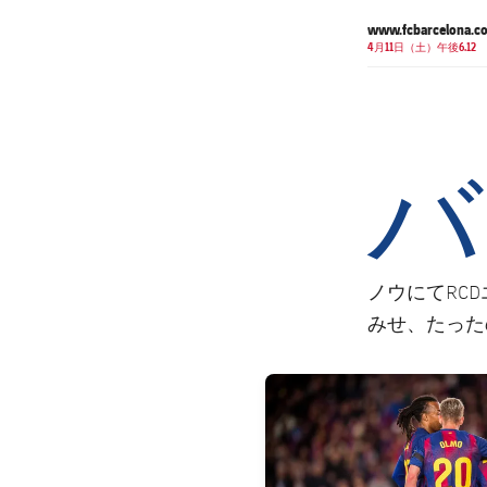
www.fcbarcelona.c
4月11日（土）午後6.12
バ
ノウにてRC
みせ、たった
FC Barcelona club badge