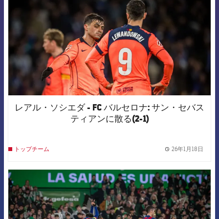
レアル・ソシエダ - FC バルセロナ: サン・セバス
ティアンに散る(2-1)
26年1月18日
トップチーム
label.
FCB Barcelona badge