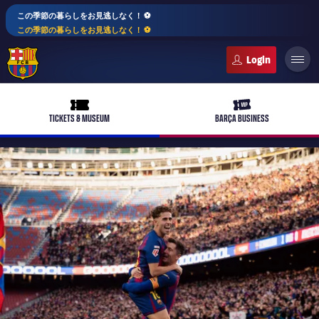
この季節の暮らしをお見逃しなく！ ⚽️
この季節の暮らしをお見逃しなく！ ⚽️
FC Barcelona club badge
ticket-full
ticket-vip
TICKETS & MUSEUM
BARÇA BUSINESS
PLUSICON
LABEL.ARIA.PLUS
トップチーム
plusicon
label.aria.plus
女子サッカー
plusicon
label.aria.plus
バルサアカデミー
plusicon
label.aria.plus
スケジュール
バルサAtlètic
plusicon
label.aria.plus
10年毎