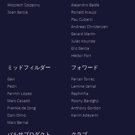
Wojciech Szczęsny
Alejandro Balde
Joan Garcia
Ronald Araujo
Pau Cubarsí
Andreas Christensen
Gerard Martín
Jules Kounde
Eric García
Héctor Fort
ミッドフィルダー
フォワード
Gavi
Ferran Torres
Pedri
Lamine Yamal
Fermín López
Raphinha
Marc Casadó
Roony Bardghji
Frenkie de Jong
Anthony Gordon
Dani Olmo
Karim Adeyemi
Marc Bernal
バルサプロダクト
クラブ