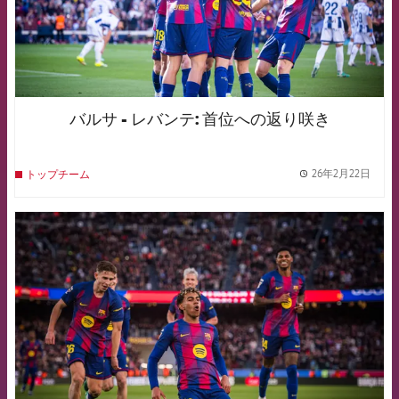
バルサ - レバンテ: 首位への返り咲き
26年2月22日
トップチーム
label.
FCB Barcelona badge