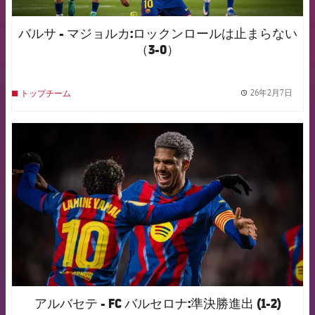
バルサ - マジョルカ:ロックンロールは止まらない
（3-0）
26年2月7日
トップチーム
label.
FCB Barcelona badge
アルバセテ - FC バルセロナ:準決勝進出 (1-2)