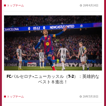
26年4月14日
トップチーム
label.
FCB Barcelona badge
FCバルセロナ-ニューカッスル（7-2）：英雄的な
ベスト８進出！
26年3月18日
トップチーム
label.