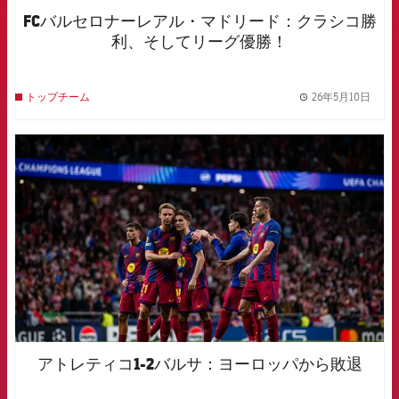
FCバルセロナーレアル・マドリード：クラシコ勝
利、そしてリーグ優勝！
26年5月10日
トップチーム
label.
FCB Barcelona badge
アトレティコ1-2バルサ：ヨーロッパから敗退