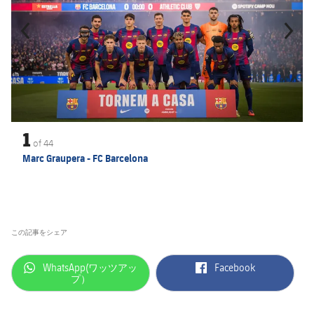
1
of
44
Marc Graupera - FC Barcelona
この記事をシェア
label.aria.whatsapp
label.aria.facebook
WhatsApp(ワッツアッ
Facebook
プ）