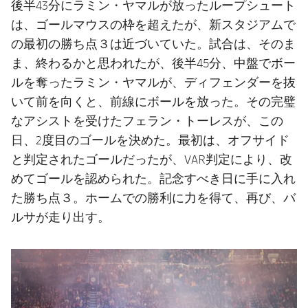
後半43分にラミン・ヤマルが放ったループシュート
は、ゴールマウスの枠を超えたが、新スタジアムで
の最初の勝ち点３は近づいていた。試合は、そのま
ま、終わるかと思われたが、後半45分、中盤でボー
ルを奪ったラミン・ヤマルが、ディフェンダーを抜
いて前を向くと、前線にボールを放った。その完璧
なアシストを受けたフェラン・トーレスが、この
日、2度目のゴールを決めた。最初は、オフサイド
と判定されたゴールだったが、VAR判定により、改
めてゴールを認められた。記念すべき日に手に入れ
た勝ち点３。ホームでの勝利に力を得て、再び、バ
ルサが走り出す。
前
label.aria.chevronleft
次
label.aria.