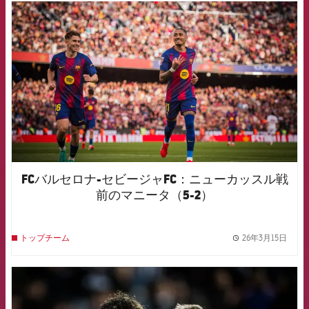
FCB Barcelona badge
FCバルセロナ-セビージャFC：ニューカッスル戦
前のマニータ（5-2）
26年3月15日
トップチーム
label.
FCB Barcelona badge