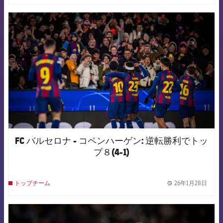
FCB Barcelona badge
FC バルセロナ - コペンハーゲン: 逆転勝利でトッ
プ８(4-1)
26年1月28日
トップチーム
label.
FCB Barcelona badge