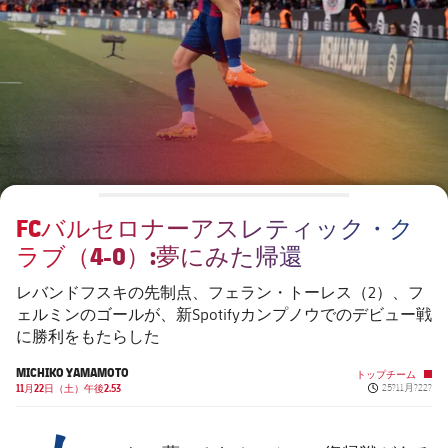
チケット
スケジュール
PLUSICON
LABEL.ARIA.PLUS
会長
plusicon
label.aria.plus
結果
チケット
トップチーム
plusicon
label.aria.plus
レジェンド
プレスパス
順位表
結果
スケジュール
PLUSICON
LABEL.ARIA.PLUS
監督
Facilities
順位表
チケット
トップチーム
plusicon
label.aria.plus
FCバルセロナーアスレティック・ク
結果
スケジュール
ラブ（4-0）:夢にみた帰還
PLUSICON
LABEL.ARIA.PLUS
順位表
チケット
レバンドフスキの先制点、フェラン・トーレス（2）、フ
トップチーム
plusicon
label.aria.plus
ェルミンのゴールが、新Spotifyカンプノウでのデビュー戦
に勝利をもたらした
結果
スケジュール
PLUSICON
LABEL.ARIA.PLUS
MICHIKO YAMAMOTO
トップチーム
Published new
順位表
11月22日（土）午後2.53
25?11月?22?
チケット
トップチーム
plusicon
label.aria.plus