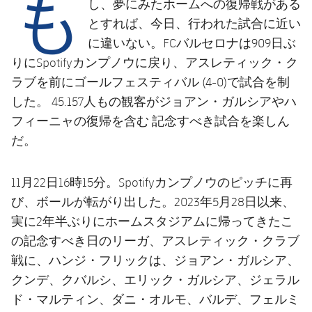
も
結果
し、夢にみたホームへの復帰戦がある
スケジュール
とすれば、今日、行われた試合に近い
順位表
チケット
に違いない。FCバルセロナは909日ぶ
りにSpotifyカンプノウに戻り、アスレティック・ク
結果
ラブを前にゴールフェスティバル (4-0)で試合を制
した。 45.157人もの観客がジョアン・ガルシアやハ
順位表
フィーニャの復帰を含む 記念すべき試合を楽しん
だ。
11月22日16時15分。Spotifyカンプノウのピッチに再
び、ボールが転がり出した。2023年5月28日以来、
実に2年半ぶりにホームスタジアムに帰ってきたこ
の記念すべき日のリーガ、アスレティック・クラブ
戦に、ハンジ・フリックは、ジョアン・ガルシア、
クンデ、クバルシ、エリック・ガルシア、ジェラル
ド・マルティン、ダニ・オルモ、バルデ、フェルミ