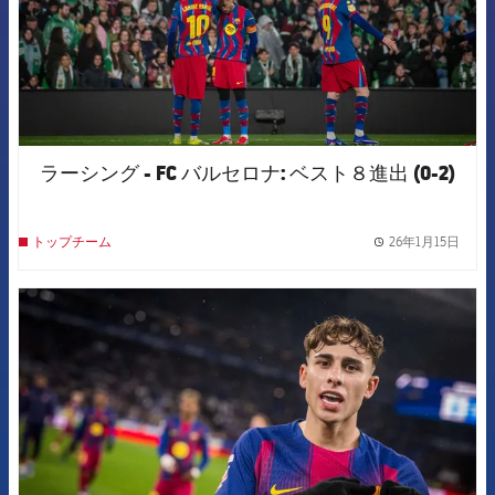
ラーシング - FC バルセロナ: ベスト８進出 (0-2)
26年1月15日
トップチーム
label.
FCB Barcelona badge