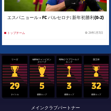
エスパニョール - FC バルセロナ: 新年初勝利(0-2)
26年1月3日
トップチーム
label.
リーガ
UEFAチャンピオン
FIFAクラブワールド
国王杯
ズリーグ
カップ
La Liga trophy
Champions League trophy
label.aria.clubworldcup
国王杯
29
5
3
32
タイトル
優勝カップ
優勝カップ
優勝カップ
メインクラブパートナー