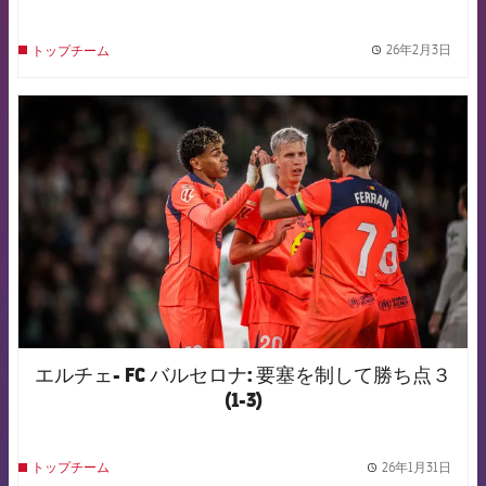
26年2月3日
トップチーム
label.
FCB Barcelona badge
エルチェ- FC バルセロナ: 要塞を制して勝ち点３
(1-3)
26年1月31日
トップチーム
label.