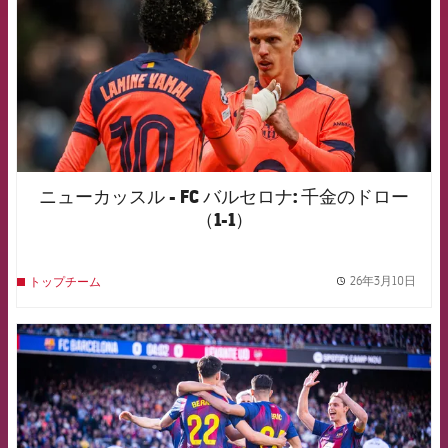
ニューカッスル - FC バルセロナ: 千金のドロー
（1-1）
26年3月10日
トップチーム
label.
FCB Barcelona badge