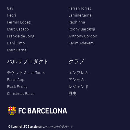
Gavi
Ferran Torres
Pedri
Lamine Yamal
Fermín López
Raphinha
Marc Casadó
Roony Bardghji
Frenkie de Jong
Anthony Gordon
Dani Olmo
Karim Adeyemi
Marc Bernal
バルサプロダクト
クラブ
チケット & Live Tours
エンブレム
Barça App
アンセム
Black Friday
レジェンド
Christmas Barça
歴史
© Copyright FC Barcelona
FCバルセロナ公式サイト