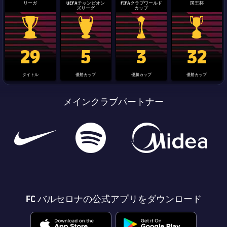
リーガ
UEFAチャンピオン
FIFAクラブワールド
国王杯
ズリーグ
カップ
La Liga trophy
Champions League trophy
label.aria.clubworldcup
国王杯
29
5
3
32
タイトル
優勝カップ
優勝カップ
優勝カップ
メインクラブパートナー
FC バルセロナの公式アプリをダウンロード