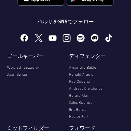
バルサをSNSでフォロー
facebook
x
youtube
instagram
spotify
discord
tiktok
ゴールキーパー
ディフェンダー
Wojciech Szczęsny
Alejandro Balde
Joan Garcia
Ronald Araujo
Pau Cubarsí
Andreas Christensen
Gerard Martín
Jules Kounde
Eric García
Héctor Fort
ミッドフィルダー
フォワード