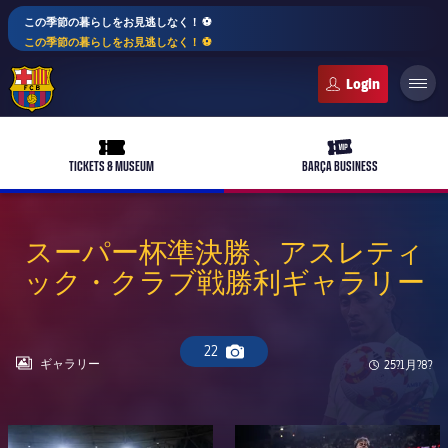
この季節の暮らしをお見逃しなく！ ⚽️
この季節の暮らしをお見逃しなく！ ⚽️
FC Barcelona club badge
ticket-full
ticket-vip
TICKETS & MUSEUM
BARÇA BUSINESS
スーパー杯準決勝、アスレティ
ック・クラブ戦勝利ギャラリー
PLUSICON
LABEL.ARIA.PLUS
トップチーム
plusicon
label.aria.plus
22
Camera icon
女子サッカー
LABEL.ARIA.GALLERY
ギャラリー
Published 
25?1月?8?
plusicon
label.aria.plus
バルサアカデミー
plusicon
label.aria.plus
スケジュール
バルサAtlètic
plusicon
label.aria.plus
FC Barcelona club badge
FC Barcelona club badge
10年毎