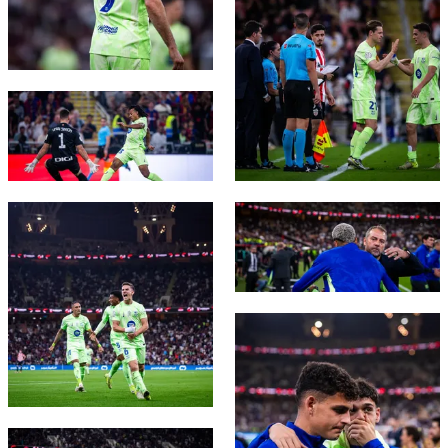
結果
スケジュール
順位表
チケット
FC Barcelona club badge
結果
順位表
FC Barcelona club badge
FC Barcelona club badge
FC Barcelona club badge
FC Barcelona club badge