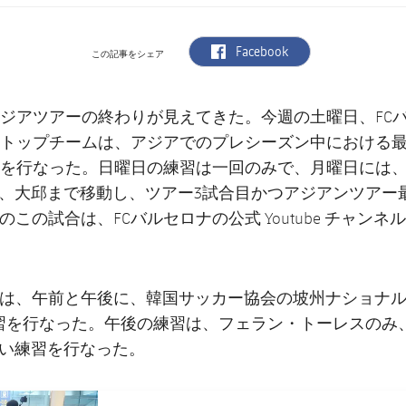
label.aria.facebook
Facebook
この記事をシェア
ジアツアーの終わりが見えてきた。今週の土曜日、FC
トップチームは、アジアでのプレシーズン中における最
を行なった。日曜日の練習は一回のみで、月曜日には
、大邱まで移動し、ツアー3試合目かつアジアンツアー
のこの試合は、FCバルセロナの公式 Youtube チャン
ナは、午前と午後に、韓国サッカー協会の坡州ナショナ
習を行なった。午後の練習は、フェラン・トーレスのみ
い練習を行なった。