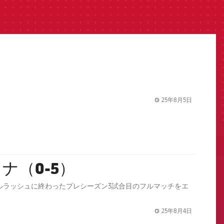
25年8月5日
label.share.
ロナ（0-5）
ールラッシュに終わったプレシーズン3試合目のフルマッチをエ
25年8月4日
label.share.