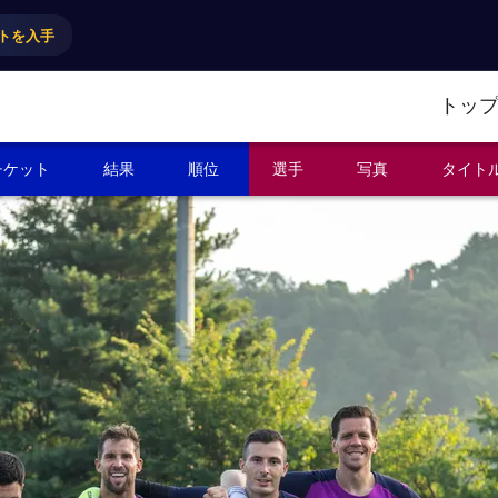
トを入手
トッ
チケット
結果
順位
選手
写真
タイト