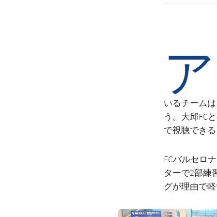
ア
いるチームは
う。大邱FCと
で視聴できる
FCバルセロ
ターで2部練
グが理由で軽
FC Barcelona club badge