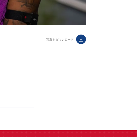
ダウンロード
label.aria.download
写真をダウンロード