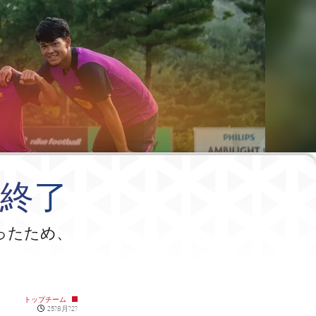
習終了
ったため、
トップチーム
Published news
25?8月?2?