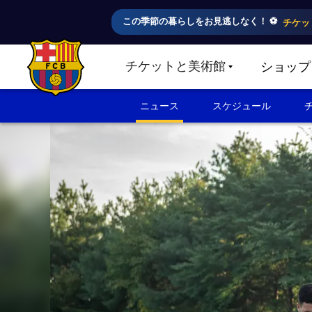
この季節の暮らしをお見逃しなく！ ⚽️
チケッ
チケットと美術館
ショップ
LABEL.SHARE.CARETDOWN
FC Barcelona club badge
ニュース
スケジュール