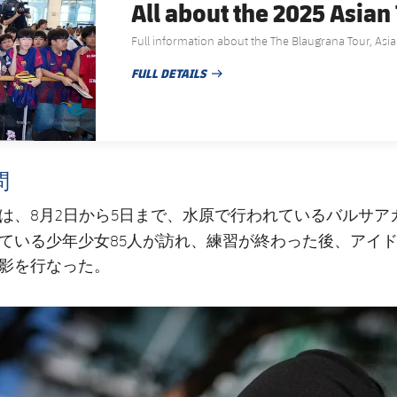
All about the 2025 Asian
Full information about the The Blaugrana Tour, Asia 
FULL DETAILS
PUBLISHED NEWS
問
バルサア
は、8月2日から5日まで、水原で行われている
ている少年少女85人が訪れ、練習が終わった後、アイ
影を行なった。