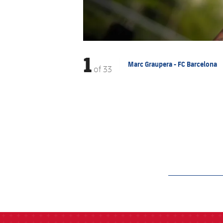
1
Marc Graupera - FC Barcelona
of
33
label.aria.barcelon