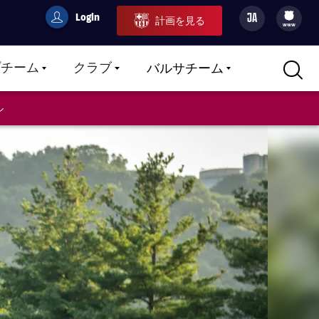
Login
JA
計画を見る
filled-badge
user
Culers
www
プチーム
クラブ
バルサチーム
LABEL.ARIA.CARETDOWN
LABEL.ARIA.CARETDOWN
LABEL.ARIA.CARETDOWN
ル