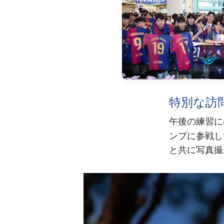
特別な訪
午後の練習に
ンプ
に参戦し
と共に写真撮
前
label.aria.chevronleft