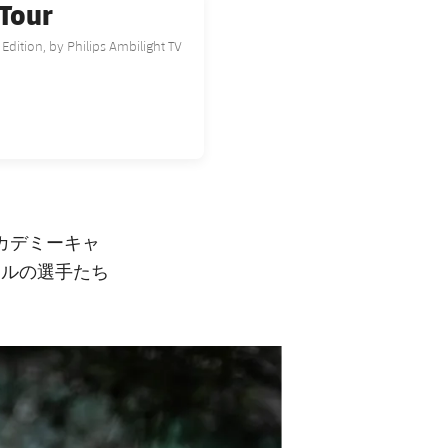
 Tour
Edition, by Philips Ambilight TV
カデミーキャ
ドルの選手たち
次
label.aria.chevron