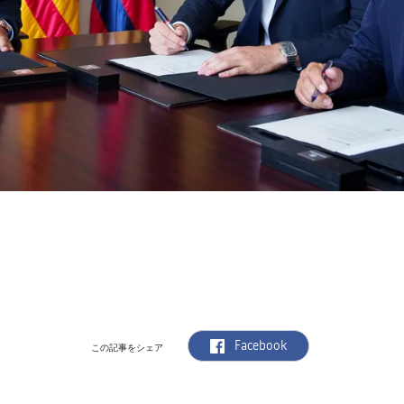
label.aria.facebook
Facebook
この記事をシェア