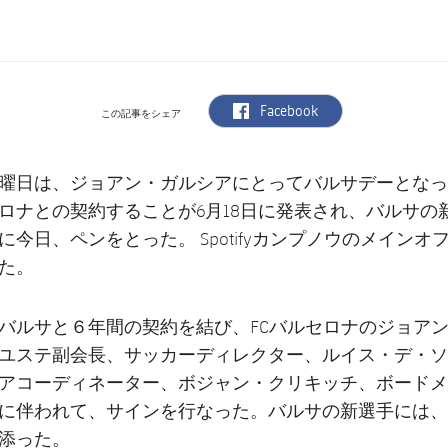
label.aria.facebook
Facebook
この記事をシェア
曜日は、ジョアン・ガルシアにとってバルサデーとなっ
ロナとの契約することが6月18日に発表され、バルサの
に今日、ペンをとった。 Spotifyカンプノウのメイン
れた。
バルサと６年間の契約を結び、FCバルセロナのジョア
ユステ副会長、サッカーディレクター、ルイス・デ・ソウ
アコーディネーター、ボジャン・クリキッチ、ボードメ
に伴われて、サインを行なった。バルサの新選手には、
添った。