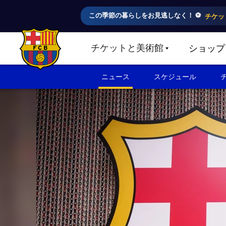
この季節の暮らしをお見逃しなく！ ⚽️
チケッ
チケットと美術館
ショップ
LABEL.SHARE.CARETDOWN
FC Barcelona club badge
ニュース
スケジュール