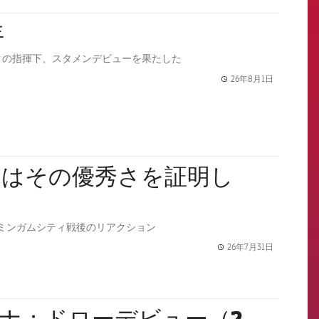
年
クの指揮下、スタメンデビューを果たした
26年8月1日
label.share.
ちはその優秀さを証明し
ミンガムシティ戦後のリアクション
26年7月31日
label.share.
ロナ：ドローデビュー（2-