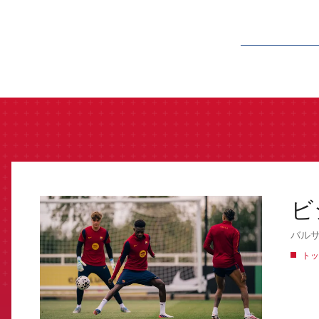
label.aria.barcelon
ビ
FCB Barcelona badge
バル
トッ