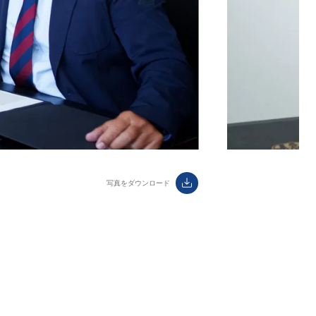
ダウンロード
label.aria.download
写真をダウンロード