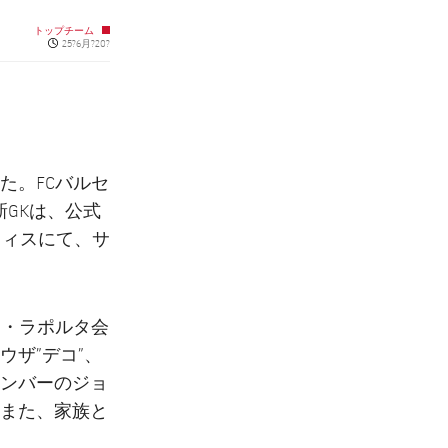
トップチーム
Published news
25?6月?20?
た。FCバルセ
新GKは、公式
オフィスにて、サ
ン・ラポルタ会
ザ”デコ”、
ンバーのジョ
また、家族と