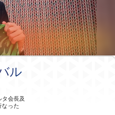
Cバル
ルタ会長及
行なった