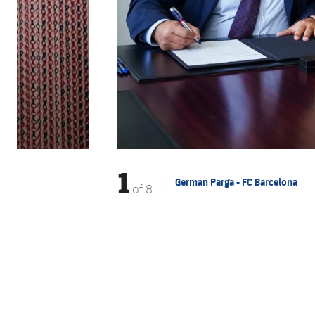
1
German Parga - FC Barcelona
of
8