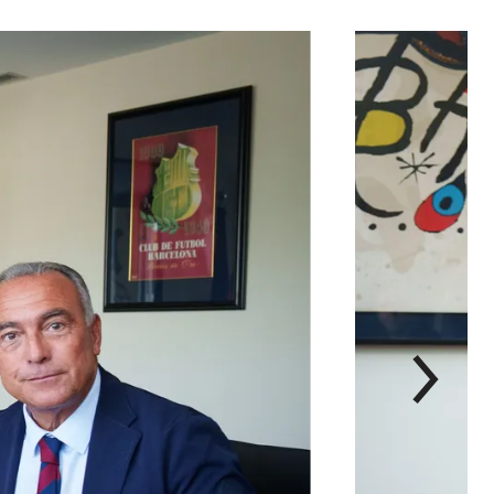
次
label.aria.chevron