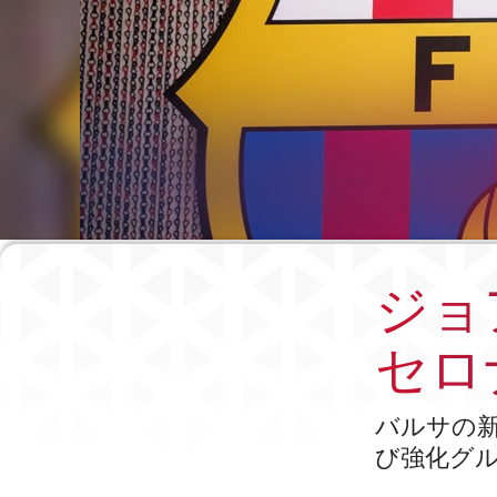
ジョ
セロ
バルサの
び強化グ