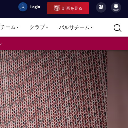
Login
JA
計画を見る
filled-badge
user
Culers
www
プチーム
クラブ
バルサチーム
LABEL.ARIA.CARETDOWN
LABEL.ARIA.CARETDOWN
LABEL.ARIA.CARETDOWN
ル