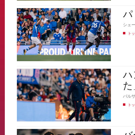
パ
FCB Barcelona badge
シェ
トッ
ハ
FCB Barcelona badge
た
バル
トッ
バ
FCB Barcelona badge