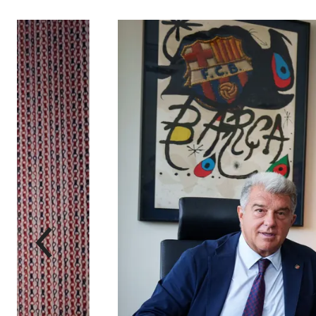
前
label.aria.chevronleft