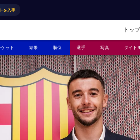
トを入手
トッ
チケット
結果
順位
選手
写真
タイト