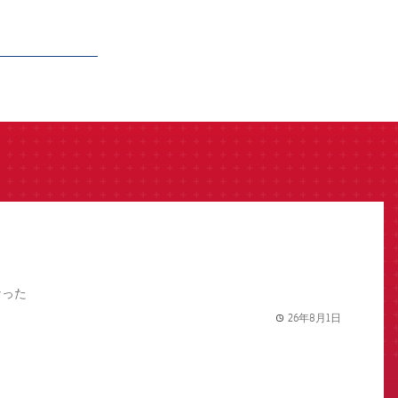
なった
26年8月1日
label.share.