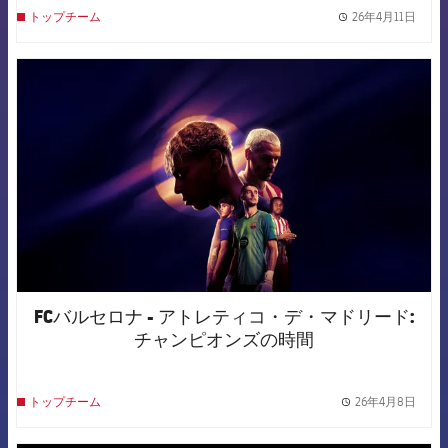
26年4月11日
トップチーム
label.
FCB Barcelona badge
FCバルセロナ - アトレティコ・デ・マドリード:
チャンピオンズの時間
26年4月8日
トップチーム
label.