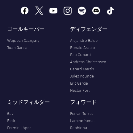
facebook
x
youtube
instagram
spotify
discord
tiktok
ゴールキーパー
ディフェンダー
Wojciech Szczęsny
Alejandro Balde
Joan Garcia
Ronald Araujo
Pau Cubarsí
Andreas Christensen
Gerard Martín
Jules Kounde
Eric García
Héctor Fort
ミッドフィルダー
フォワード
Gavi
Ferran Torres
Pedri
Lamine Yamal
Fermín López
Raphinha