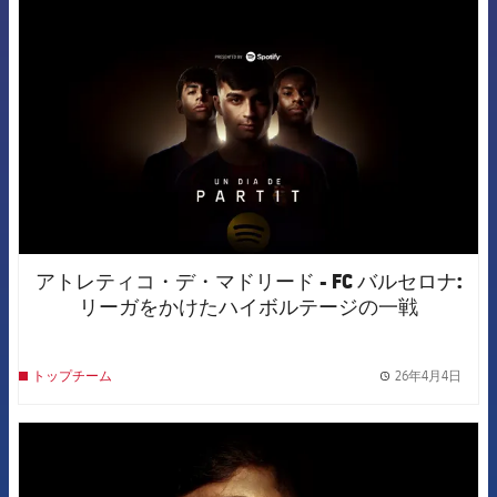
FCB Barcelona badge
アトレティコ・デ・マドリード - FC バルセロナ:
リーガをかけたハイボルテージの一戦
26年4月4日
トップチーム
label.
FCB Barcelona badge