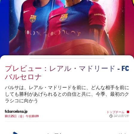
チケット
スケジュール
PLUSICON
LABEL.ARIA.PLUS
会長
plusicon
label.aria.plus
結果
チケット
トップチーム
plusicon
label.aria.plus
レジェンド
プレスパス
順位表
結果
スケジュール
PLUSICON
LABEL.ARIA.PLUS
監督
Facilities
順位表
チケット
トップチーム
plusicon
label.aria.plus
プレビュー：レアル・マドリード - FC
結果
スケジュール
バルセロナ
PLUSICON
LABEL.ARIA.PLUS
順位表
チケット
バルサは、レアル・マドリードを前に、どんな相手を前に
トップチーム
plusicon
label.aria.plus
しても勝利があげられるとの自信と共に、今季、最初のク
ラシコに向かう
結果
スケジュール
PLUSICON
LABEL.ARIA.PLUS
fcbarcelona.jp
トップチーム
Published news
順位表
10月25日（金）午前10.09
24?10月?25?
チケット
トップチーム
plusicon
label.aria.plus