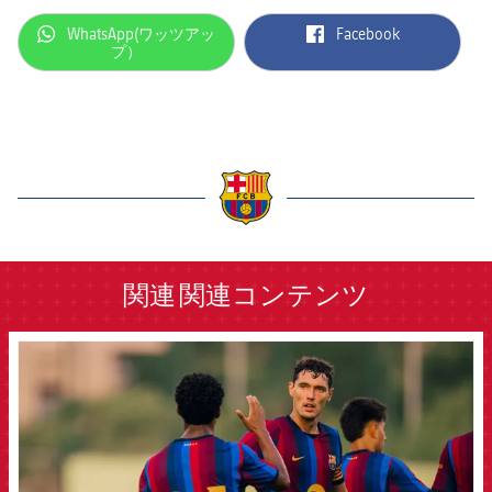
label.aria.whatsapp
label.aria.facebook
WhatsApp(ワッツアッ
Facebook
プ）
label.aria.barcelona
関連
関連コンテンツ
FCB Barcelona badge