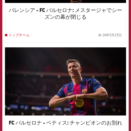
バレンシア - FC バルセロナ: メスタージャでシー
ズンの幕が閉じる
26年5月23日
トップチーム
label.
FCB Barcelona badge
FC バルセロナ - ベティス: チャンピオンのお別れ