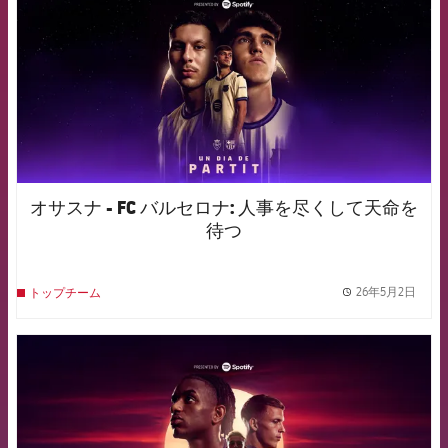
オサスナ - FC バルセロナ: 人事を尽くして天命を
待つ
26年5月2日
トップチーム
label.
FCB Barcelona badge