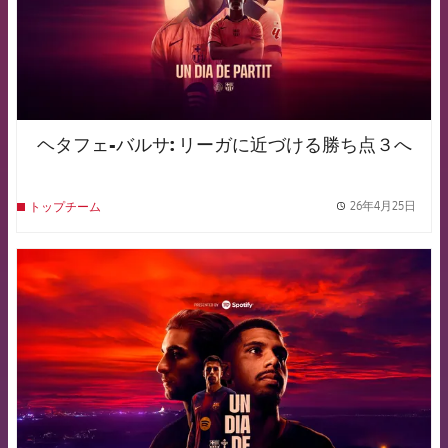
ヘタフェ-バルサ: リーガに近づける勝ち点３へ
26年4月25日
トップチーム
label.
FCB Barcelona badge