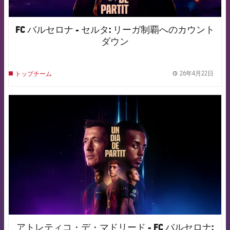
FC バルセロナ - セルタ: リーガ制覇へのカウント
ダウン
26年4月22日
トップチーム
label.
FCB Barcelona badge
アトレティコ・デ・マドリード - FC バルセロナ: