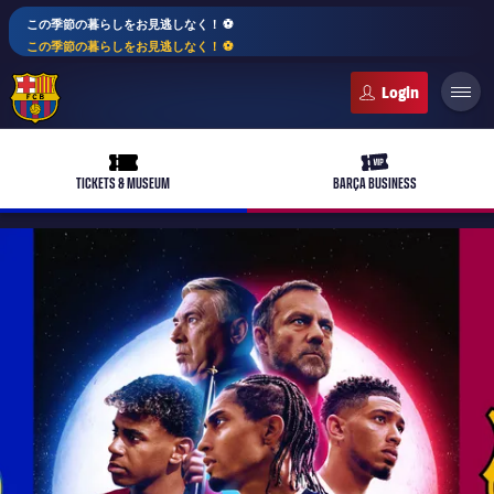
この季節の暮らしをお見逃しなく！ ⚽️
この季節の暮らしをお見逃しなく！ ⚽️
FC Barcelona club badge
ticket-full
ticket-vip
TICKETS & MUSEUM
BARÇA BUSINESS
PLUSICON
LABEL.ARIA.PLUS
トップチーム
plusicon
label.aria.plus
女子サッカー
plusicon
label.aria.plus
バルサアカデミー
plusicon
label.aria.plus
スケジュール
バルサAtlètic
plusicon
label.aria.plus
10年毎