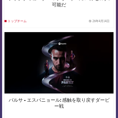
可能だ
26年4月14日
トップチーム
label.
FCB Barcelona badge
バルサ - エスパニョール: 感触を取り戻すダービ
ー戦