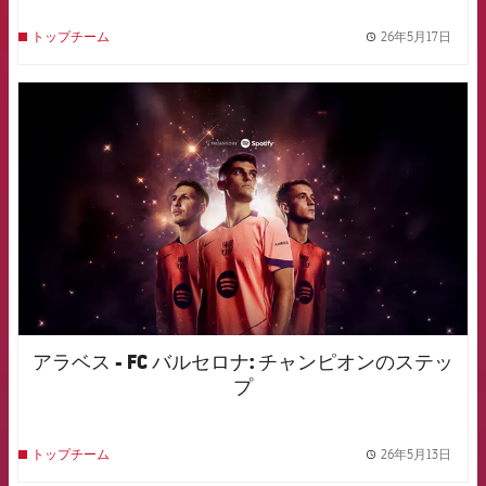
26年5月17日
トップチーム
label.
FCB Barcelona badge
アラベス - FC バルセロナ: チャンピオンのステッ
プ
26年5月13日
トップチーム
label.