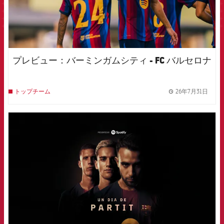
プレビュー：バーミンガムシティ - FC バルセロナ
26年7月31日
トップチーム
label.
FCB Barcelona badge