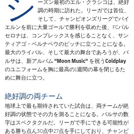
シ
結果
エル・クラシコ
ーズン最初の
は、絶好
スケジュール
調の時期に訪れた。リーガでは首位、
順位表
チケット
そして、チャンピオンズリーグでバイ
エルンを前に大量ゴールで勝利を収めた後、FCバル
結果
セロナは、コンプレックスを感じることなく、サン
ティアゴ・ベルナベウのピッチに立つことになる。
順位表
最大のライバル、そして最大の舞台であろうが、バ
"Moon Music"
Coldplay
ルサは、新アルバム
を祝う
のユニフォームを胸に最高の1週間の幕を閉じるた
めに舞台に立つ。
絶好調の両チーム
地球上で最も期待されていた試合は、両チームが絶
好調の状態でその力を測ることになる。バルサの数
字はスペクタクルだ。リーガで手にできる可能性が
ある勝ち点ん30点中27点を手にしており、チャンピ