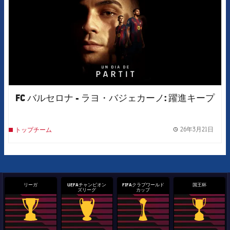
FC バルセロナ - ラヨ・バジェカーノ: 躍進キープ
26年3月21日
トップチーム
label.
リーガ
UEFAチャンピオン
FIFAクラブワールド
国王杯
ズリーグ
カップ
La Liga trophy
Champions League trophy
label.aria.clubworldcup
国王杯