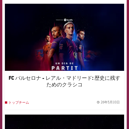
FCB Barcelona badge
FC バルセロナ - レアル・マドリード: 歴史に残す
ためのクラシコ
26年5月10日
トップチーム
label.
FCB Barcelona badge