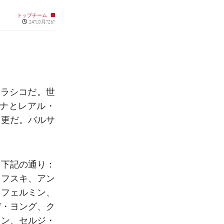
トップチーム
Published news
24?10月?26?
クラシコ
だ。世
ロナとレアル・
尚更だ。バルサ
、下記の通り：
ドフスキ、アン
、フェルミン、
デ・ヨング、ク
ィン、セルジ・