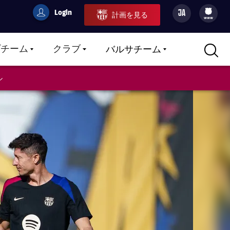
Login
JA
計画を見る
filled-badge
user
Culers
www
プチーム
クラブ
バルサチーム
LABEL.ARIA.CARETDOWN
LABEL.ARIA.CARETDOWN
LABEL.ARIA.CARETDOWN
ル