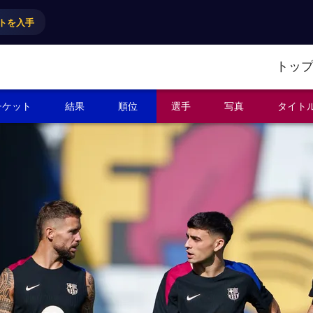
トを入手
トッ
チケット
結果
順位
選手
写真
タイト