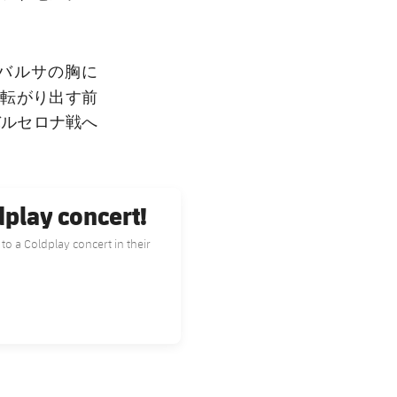
バルサの胸に
で転がり出す前
バルセロナ戦へ
dplay concert!
 to a Coldplay concert in their