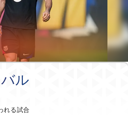
 バル
われる試合