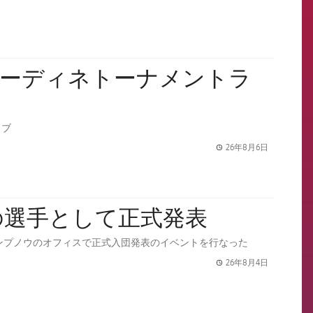
でウーディネトーナメントラ
イブ
26年8月6日
label.share.
の選手として正式発表
 カンプノウのオフィスで正式入団発表のイベントを行なった
26年8月4日
label.share.