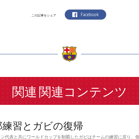
label.aria.facebook
Facebook
この記事をシェア
a
関連
関連コンテンツ
部練習とガビの復帰
イン代表と共にワールドカップを制覇したガビはチームの練習に戻り、