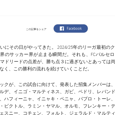
label.aria.facebook
Facebook
この記事をシェア
いにその日がやってきた。 2024/25年のリーガ最初の
界のサッカー界が止まる瞬間だ。それも、FCバルセ
マドリードの点差が、勝ち点３に過ぎないとあっては
なく、この勝利の流れを続けていくことだ。
招集メンバー
ックが、この試合に向けて、発表した
は
ルデ、イニゴ・マルティネス、ガビ、ペドリ、レバン
、ハフィーニャ、イニャキ・ペニャ、パブロ・トーレ
・ビクトル、ラミン・ヤマル、オルモ、フレンキー・
ェスニー、コチェン、フォルト、ジェラルド・マルテ