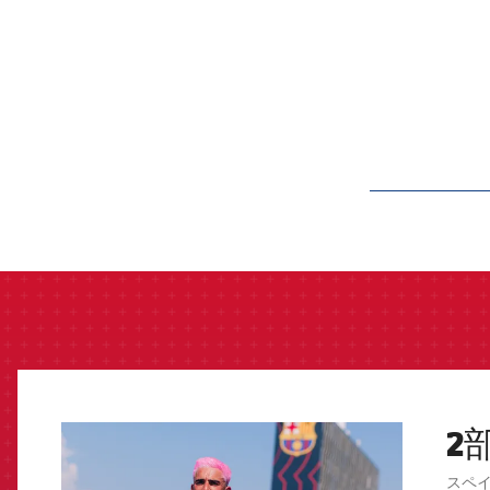
label.aria.barcelon
2
FCB Barcelona badge
スペ