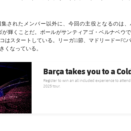
招集されたメンバー以外に、今回の主役となるのは、
サンティアゴ・ベルナベウ
ゴが輝くことだ。ボールが
コはスタートしている。リーガ11節、マドリードーFC
きくなっている。
Barça takes you to a Col
Register to win an all included experience to attend
2025 tour.