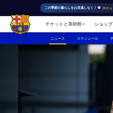
この季節の暮らしをお見逃しなく！ ⚽️
チケッ
チケットと美術館
ショップ
LABEL.SHARE.CARETDOWN
FC Barcelona club badge
ニュース
スケジュール