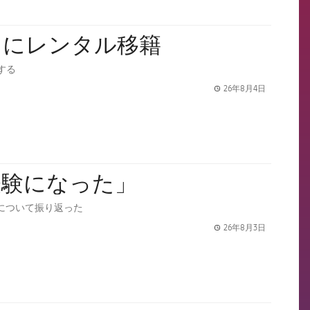
スにレンタル移籍
する
26年8月4日
label.share.
経験になった」
について振り返った
26年8月3日
label.share.