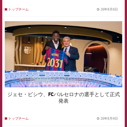
26年8月6日
トップチーム
label.
FCB Barcelona badge
ジェセ・ビシウ、FCバルセロナの選手として正式
発表
26年8月4日
トップチーム
label.