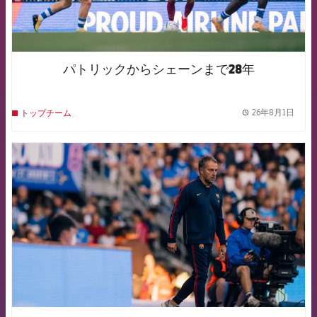
パトリックからシェーンまで28年
26年8月1日
トップチーム
label.
FCB Barcelona badge