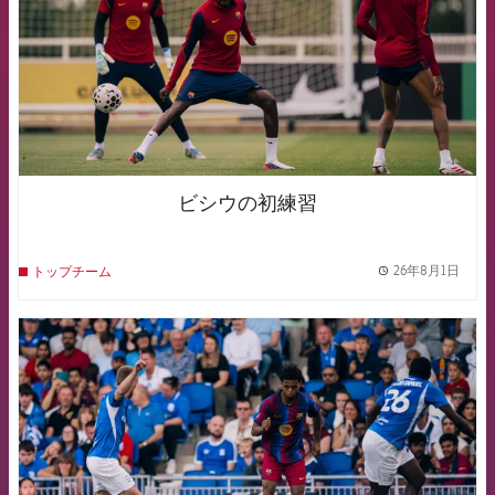
ビシウの初練習
26年8月1日
トップチーム
label.
FCB Barcelona badge