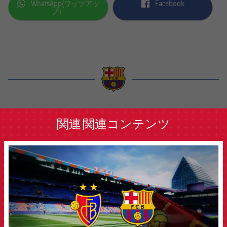
label.aria.whatsapp
label.aria.facebook
WhatsApp(ワッツアッ
Facebook
プ）
label.aria.barcelona
関連
関連コンテンツ
FCB Barcelona badge