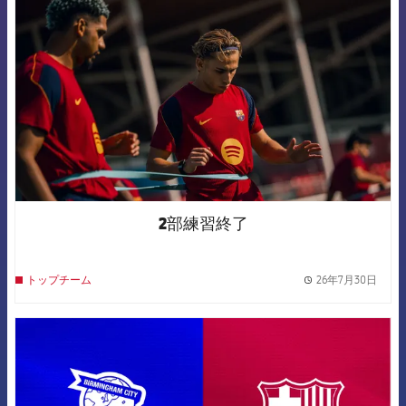
2部練習終了
26年7月30日
トップチーム
label.
FCB Barcelona badge