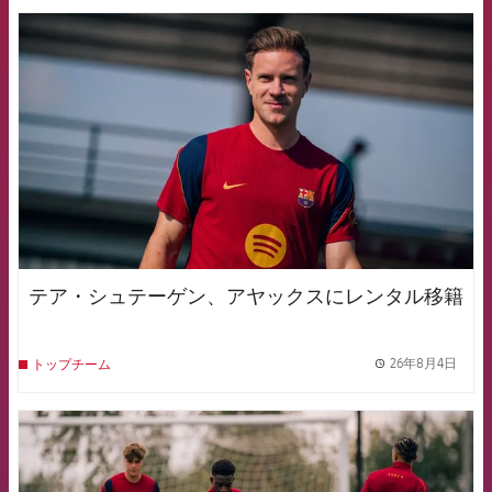
FCB Barcelona badge
テア・シュテーゲン、アヤックスにレンタル移籍
26年8月4日
トップチーム
label.
FCB Barcelona badge