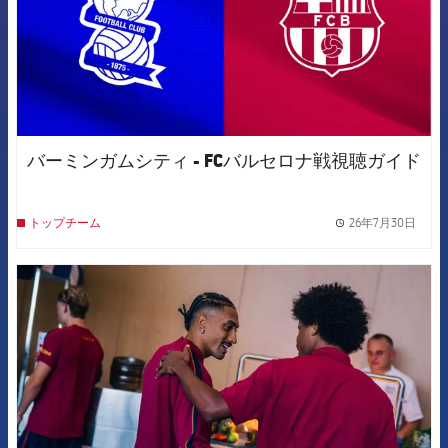
バーミンガムシティ - FCバルセロナ戦視聴ガイド
26年7月30日
トップチーム
label.
FCB Barcelona badge