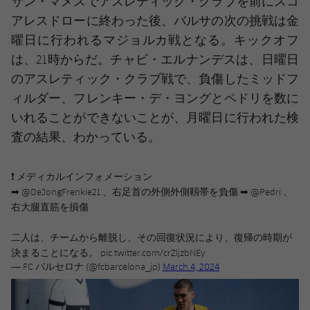
サン・マメスでアスレティック・クラブを前にスコ
アレスドローに終わった後、バルサの次の挑戦は金
曜日に行われるマジョルカ戦となる。キックオフ
は、21時からだ。チャビ・エルナンデスは、日曜日
のアスレティック・クラブ戦で、負傷したミッドフ
ィルダー、フレンキー・デ・ヨングとペドリを数に
いれることができないことが、月曜日に行われた検
査の結果、わかっている。
❗ メディカルインフォメーション
➡
@DeJongFrenkie21
、右足首の外側外側靱帯を負傷 ➡
@Pedri
、
右大腿直筋を損傷
二人は、チームから離脱し、その回復状況により、復帰の時期が
決まることになる。
pic.twitter.com/crZljzbNEy
— FC バルセロナ (@fcbarcelona_jp)
March 4, 2024
前
label.aria.chevronleft
次
label.aria.