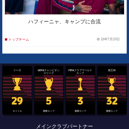
ハフィーニャ、キャンプに合流
26年7月29日
トップチーム
label.
リーガ
UEFAチャンピオン
FIFAクラブワールド
国王杯
ズリーグ
カップ
La Liga trophy
Champions League trophy
label.aria.clubworldcup
国王杯
29
5
3
32
タイトル
優勝カップ
優勝カップ
優勝カップ
メインクラブパートナー