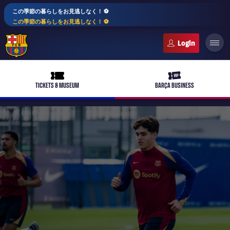
この季節の暮らしをお見逃しなく！ ⚽️
この季節の暮らしをお見逃しなく！ ⚽️
FC Barcelona club badge
ticket-full
ticket-vip
TICKETS & MUSEUM
BARÇA BUSINESS
PLUSICON
LABEL.ARIA.PLUS
トップチーム
plusicon
label.aria.plus
女子サッカー
plusicon
label.aria.plus
バルサアカデミー
plusicon
label.aria.plus
スケジュール
バルサAtlètic
plusicon
label.aria.plus
10年毎