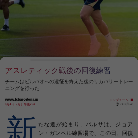
チケット
スケジュール
PLUSICON
LABEL.ARIA.PLUS
会長
plusicon
label.aria.plus
結果
チケット
トップチーム
plusicon
label.aria.plus
レジェンド
プレスパス
順位表
結果
スケジュール
PLUSICON
LABEL.ARIA.PLUS
監督
Facilities
順位表
チケット
トップチーム
plusicon
label.aria.plus
アスレティック戦後の回復練習
結果
スケジュール
PLUSICON
LABEL.ARIA.PLUS
チームはビルバオへの遠征を終えた後のリカバリートレー
順位表
ニングを行った
チケット
トップチーム
plusicon
label.aria.plus
www.fcbarcelona.jp
トップチーム
Published n
結果
3月4日（月）午後2.32
24?3月?4?
スケジュール
新
PLUSICON
LABEL.ARIA.PLUS
順位表
チケット
たな週が始まり、バルサは、ジョア
トップチーム
plusicon
label.aria.plus
ン・ガンペル練習場で、この日、回復