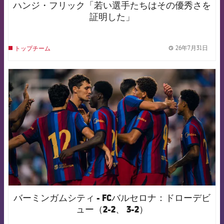
ハンジ・フリック「若い選手たちはその優秀さを
証明した」
26年7月31日
トップチーム
label.
FCB Barcelona badge
バーミンガムシティ - FCバルセロナ：ドローデビ
ュー（2-2、 3-2）