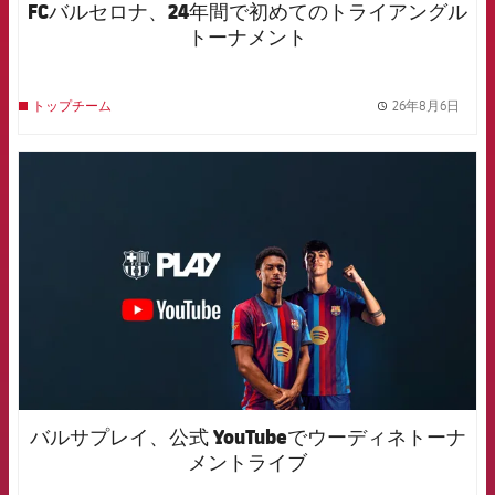
FCバルセロナ、24年間で初めてのトライアングル
トーナメント
26年8月6日
トップチーム
label.
FCB Barcelona badge
バルサプレイ、公式 YouTubeでウーディネトーナ
メントライブ