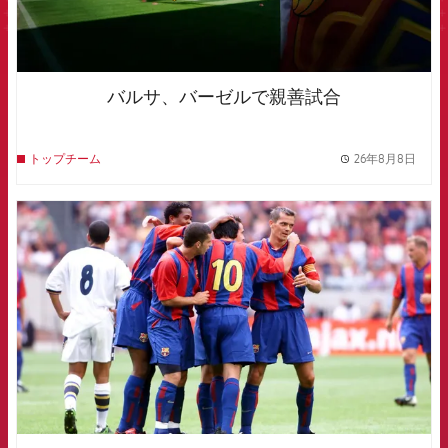
バルサ、バーゼルで親善試合
26年8月8日
トップチーム
label.
FCB Barcelona badge