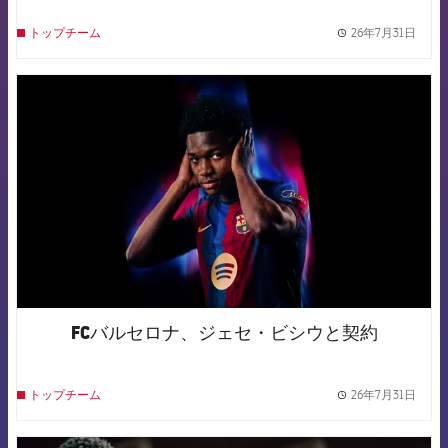
26年7月31日
トップチーム
label.
FCB Barcelona badge
FCバルセロナ、ジェセ・ビシウと契約
26年7月31日
トップチーム
label.
FCB Barcelona badge