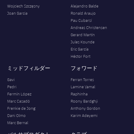
Wojciech Szczęsny
Alejandro Balde
Joan Garcia
Ronald Araujo
Pau Cubarsí
Andreas Christensen
Gerard Martín
Jules Kounde
Eric García
Héctor Fort
ミッドフィルダー
フォワード
Gavi
Ferran Torres
Pedri
Lamine Yamal
Fermín López
Raphinha
Marc Casadó
Roony Bardghji
Frenkie de Jong
Anthony Gordon
Dani Olmo
Karim Adeyemi
Marc Bernal