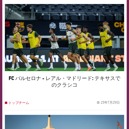
FCB Barcelona badge
FC バルセロナ - レアル・マドリード: テキサスで
のクラシコ
23年7月29日
トップチーム
label.
FCB Barcelona badge