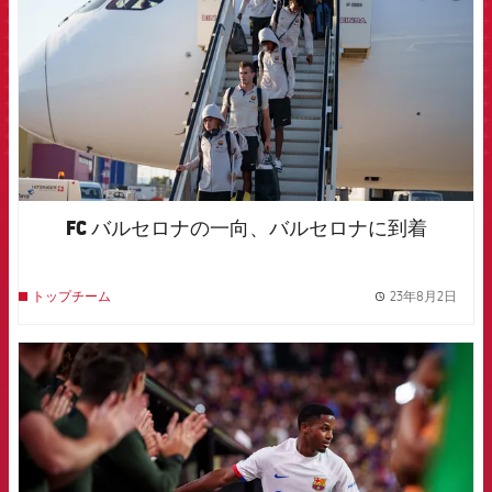
FC バルセロナの一向、バルセロナに到着
23年8月2日
トップチーム
label.
FCB Barcelona badge