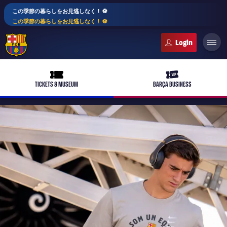
この季節の暮らしをお見逃しなく！ ⚽️
この季節の暮らしをお見逃しなく！ ⚽️
FC Barcelona club badge
ticket-full
ticket-vip
TICKETS & MUSEUM
BARÇA BUSINESS
PLUSICON
LABEL.ARIA.PLUS
トップチーム
plusicon
label.aria.plus
女子サッカー
plusicon
label.aria.plus
バルサアカデミー
plusicon
label.aria.plus
スケジュール
バルサAtlètic
plusicon
label.aria.plus
10年毎