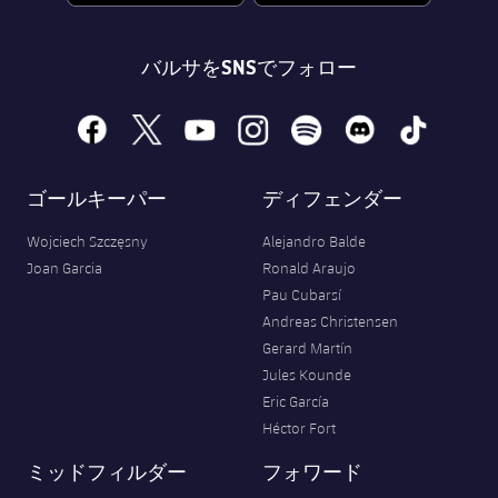
バルサをSNSでフォロー
facebook
x
youtube
instagram
spotify
discord
tiktok
ゴールキーパー
ディフェンダー
Wojciech Szczęsny
Alejandro Balde
Joan Garcia
Ronald Araujo
Pau Cubarsí
Andreas Christensen
Gerard Martín
Jules Kounde
Eric García
Héctor Fort
ミッドフィルダー
フォワード