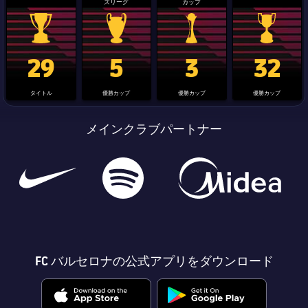
ズリーグ
カップ
La Liga trophy
Champions League trophy
label.aria.clubworldcup
国王杯
29
5
3
32
タイトル
優勝カップ
優勝カップ
優勝カップ
メインクラブパートナー
FC バルセロナの公式アプリをダウンロード