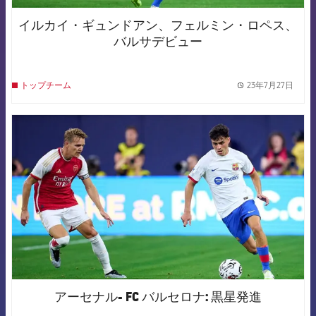
イルカイ・ギュンドアン、フェルミン・ロペス、
バルサデビュー
23年7月27日
トップチーム
label.
FCB Barcelona badge
アーセナル- FC バルセロナ: 黒星発進