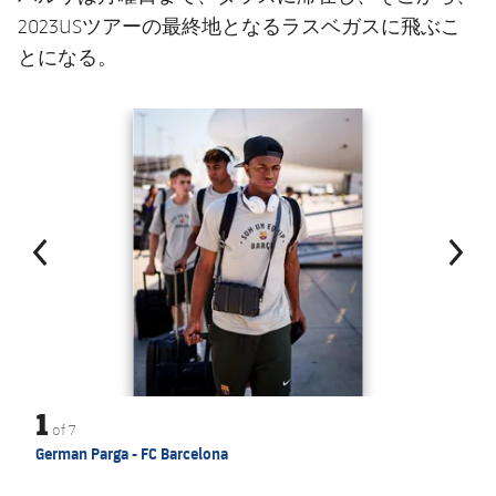
2023USツアーの最終地となるラスベガスに飛ぶこ
とになる。
前
label.aria.chevronleft
次
label.aria.
1
of
7
German Parga - FC Barcelona