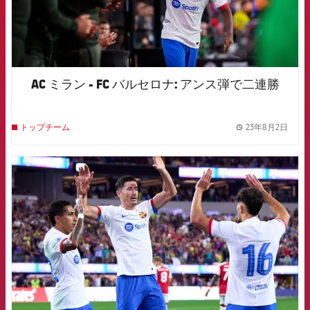
AC ミラン - FC バルセロナ: アンス弾で二連勝
23年8月2日
トップチーム
label.
FCB Barcelona badge