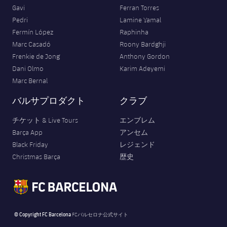
Gavi
Ferran Torres
Pedri
Lamine Yamal
Fermín López
Raphinha
Marc Casadó
Roony Bardghji
Frenkie de Jong
Anthony Gordon
Dani Olmo
Karim Adeyemi
Marc Bernal
バルサプロダクト
クラブ
チケット & Live Tours
エンブレム
Barça App
アンセム
Black Friday
レジェンド
Christmas Barça
歴史
© Copyright FC Barcelona
FCバルセロナ公式サイト