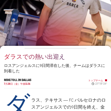
チケット
スケジュール
PLUSICON
LABEL.ARIA.PLUS
会長
plusicon
label.aria.plus
結果
チケット
トップチーム
plusicon
label.aria.plus
レジェンド
プレスパス
順位表
結果
スケジュール
PLUSICON
LABEL.ARIA.PLUS
監督
Facilities
順位表
チケット
トップチーム
plusicon
label.aria.plus
ダラスでの熱い出迎え
結果
スケジュール
PLUSICON
LABEL.ARIA.PLUS
ロスアンジェルスに9日間滞在した後、チームはダラスに
順位表
到着した
チケット
トップチーム
plusicon
label.aria.plus
MIKE TOLL IN DALLAS
トップチーム
Published new
結果
7月28日（金）午後11.56
23?7月?28?
スケジュール
ダ
PLUSICON
LABEL.ARIA.PLUS
順位表
チケット
ラス、テキサス — FC バルセロナのロ
トップチーム
plusicon
label.aria.plus
スアンジェルスでの9日間を終え、金