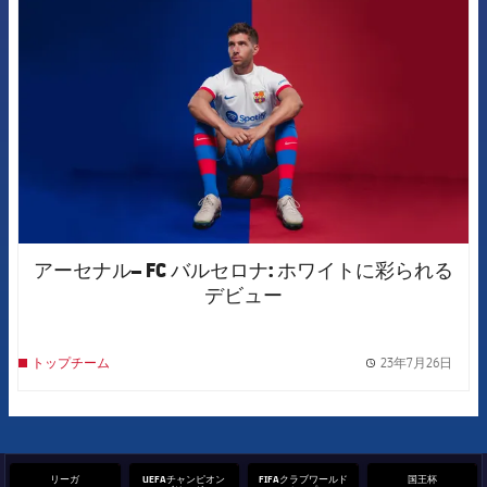
FCB Barcelona badge
アーセナル– FC バルセロナ: ホワイトに彩られる
デビュー
23年7月26日
トップチーム
label.
リーガ
UEFAチャンピオン
FIFAクラブワールド
国王杯