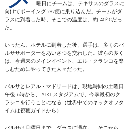
結果
スケジュール
曜日にチームは、テキサスのダラスに
向けてボーイング 787便に乗り込んだ。チームがダ
順位表
チケット
ラスに到着した時、そこでの温度は、約 40º Cだっ
た。
結果
いったん、ホテルに到着した後、選手は、多くのバ
順位表
ルササポーターをあいさつを交わした。彼らの多く
は、今週末のメインイベント、エル・クラシコを楽
しむためにやってきた人々だった。
バルサとレアル・マドリードは、現地時間の土曜日
午後16時から、 AT&T スタジアムで、今季最初のク
ラシコを行うことになる（世界中でのキックオフタ
イムは視聴ガイドから）
バルサは月曜日まで、ダラスに滞在し、そこから、