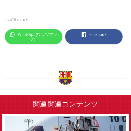
この記事をシェア
label.aria.whatsapp
label.aria.facebook
WhatsApp(ワッツアッ
Facebook
プ）
label.aria.barcelona
関連
関連コンテンツ
FCB Barcelona badge