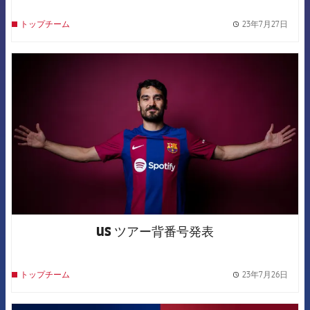
23年7月27日
トップチーム
label.
FCB Barcelona badge
US ツアー背番号発表
23年7月26日
トップチーム
label.