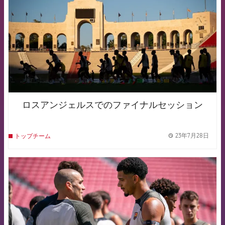
ロスアンジェルスでのファイナルセッション
23年7月28日
トップチーム
label.
FCB Barcelona badge