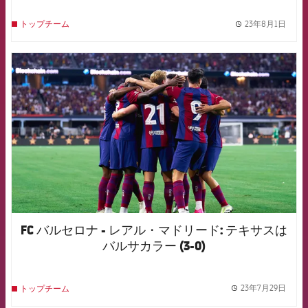
23年8月1日
トップチーム
label.
FCB Barcelona badge
FC バルセロナ - レアル・マドリード: テキサスは
バルサカラー (3-0)
23年7月29日
トップチーム
label.