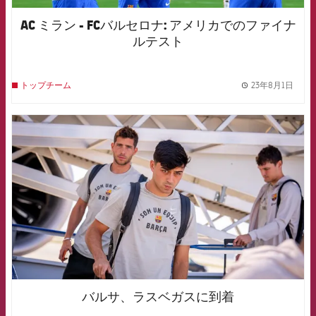
AC ミラン - FCバルセロナ: アメリカでのファイナ
ルテスト
23年8月1日
トップチーム
label.
FCB Barcelona badge
バルサ、ラスベガスに到着