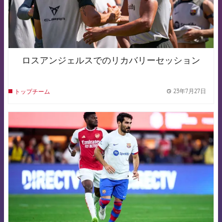
ロスアンジェルスでのリカバリーセッション
23年7月27日
トップチーム
label.
FCB Barcelona badge