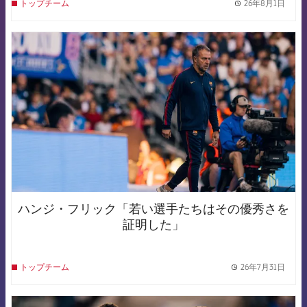
26年8月1日
トップチーム
label.
FCB Barcelona badge
ハンジ・フリック「若い選手たちはその優秀さを
証明した」
26年7月31日
トップチーム
label.
FCB Barcelona badge