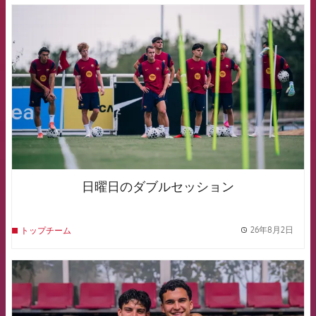
FCB Barcelona badge
日曜日のダブルセッション
26年8月2日
トップチーム
label.
FCB Barcelona badge