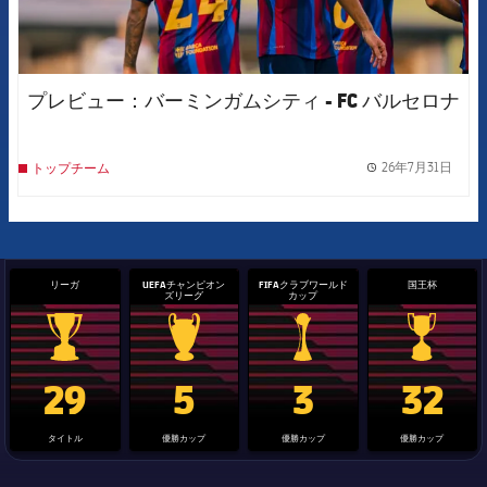
プレビュー：バーミンガムシティ - FC バルセロナ
26年7月31日
トップチーム
label.
リーガ
UEFAチャンピオン
FIFAクラブワールド
国王杯
ズリーグ
カップ
La Liga trophy
Champions League trophy
label.aria.clubworldcup
国王杯
29
5
3
32
タイトル
優勝カップ
優勝カップ
優勝カップ