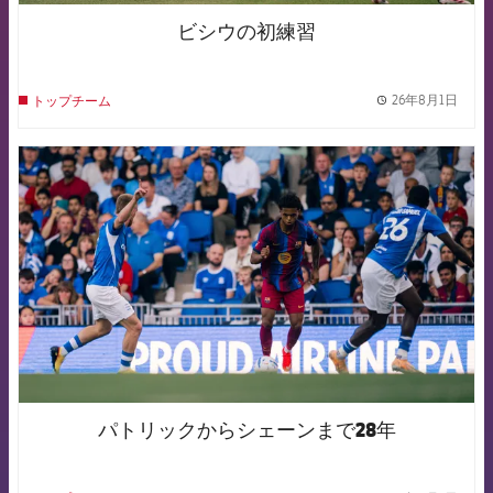
ビシウの初練習
26年8月1日
トップチーム
label.
FCB Barcelona badge
パトリックからシェーンまで28年