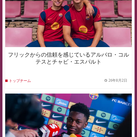
フリックからの信頼を感じているアルバロ・コル
テスとチャビ・エスパルト
26年8月2日
トップチーム
label.
FCB Barcelona badge