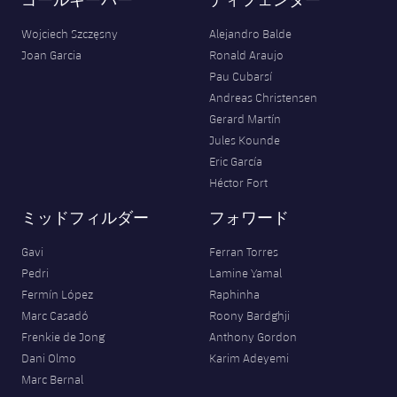
Wojciech Szczęsny
Alejandro Balde
Joan Garcia
Ronald Araujo
Pau Cubarsí
Andreas Christensen
Gerard Martín
Jules Kounde
Eric García
Héctor Fort
ミッドフィルダー
フォワード
Gavi
Ferran Torres
Pedri
Lamine Yamal
Fermín López
Raphinha
Marc Casadó
Roony Bardghji
Frenkie de Jong
Anthony Gordon
Dani Olmo
Karim Adeyemi
Marc Bernal