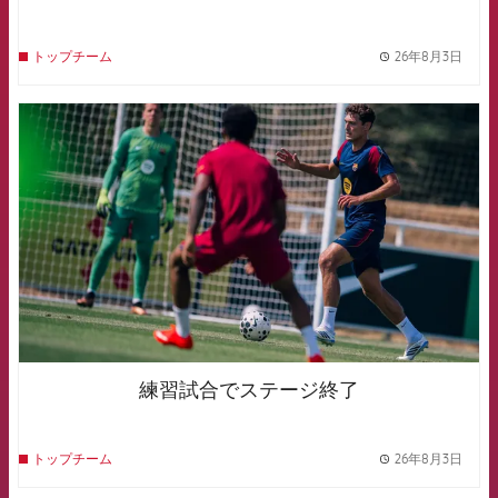
26年8月3日
トップチーム
label.
FCB Barcelona badge
練習試合でステージ終了
26年8月3日
トップチーム
label.