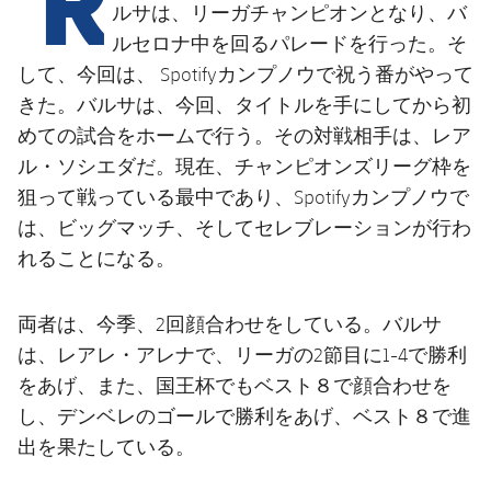
結果
スケジュール
ルサは、リーガチャンピオンとなり、バ
ルセロナ中を回るパレードを行った。そ
順位表
チケット
して、今回は、 Spotifyカンプノウで祝う番がやって
きた。バルサは、今回、タイトルを手にしてから初
結果
めての試合をホームで行う。その対戦相手は、レア
ル・ソシエダだ。現在、チャンピオンズリーグ枠を
順位表
狙って戦っている最中であり、Spotifyカンプノウで
は、ビッグマッチ、そしてセレブレーションが行わ
れることになる。
両者は、今季、2回顔合わせをしている。バルサ
は、レアレ・アレナで、リーガの2節目に1-4で勝利
をあげ、また、国王杯でもベスト８で顔合わせを
し、デンベレのゴールで勝利をあげ、ベスト８で進
出を果たしている。