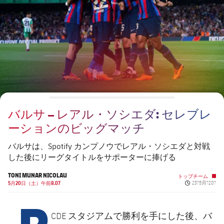
チケット
スケジュール
PLUSICON
LABEL.ARIA.PLUS
会長
plusicon
label.aria.plus
結果
チケット
トップチーム
plusicon
label.aria.plus
レジェンド
プレスパス
順位表
結果
スケジュール
PLUSICON
LABEL.ARIA.PLUS
監督
Facilities
順位表
チケット
トップチーム
plusicon
label.aria.plus
バルサ – レアル・ソシエダ: セレブレ
結果
スケジュール
ーションのビッグマッチ
PLUSICON
LABEL.ARIA.PLUS
順位表
チケット
バルサは、Spotify カンプノウでレアル・ソシエダと対戦
トップチーム
plusicon
label.aria.plus
した後にリーグタイトルをサポーターに捧げる
結果
スケジュール
TONI MUNAR NICOLAU
トップチーム
PLUSICON
LABEL.ARIA.PLUS
Published new
5月20日（土）午前8.07
23?5月?20?
R
順位表
チケット
トップチーム
plusicon
label.aria.plus
CDE スタジアムで勝利を手にした後、バ