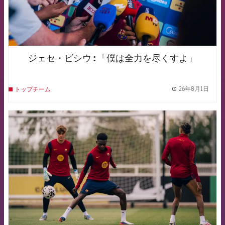
ジェセ・ビシウ : 「僕は全力を尽くすよ」
26年8月1日
トップチーム
label.
FCB Barcelona badge