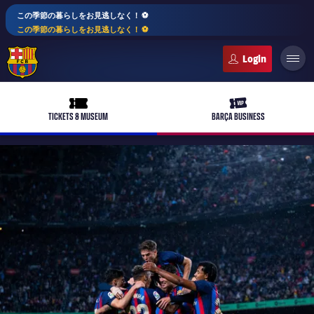
この季節の暮らしをお見逃しなく！ ⚽️
この季節の暮らしをお見逃しなく！ ⚽️
FC Barcelona club badge
ticket-full
ticket-vip
TICKETS & MUSEUM
BARÇA BUSINESS
PLUSICON
LABEL.ARIA.PLUS
トップチーム
plusicon
label.aria.plus
女子サッカー
plusicon
label.aria.plus
バルサアカデミー
plusicon
label.aria.plus
スケジュール
バルサAtlètic
plusicon
label.aria.plus
10年毎