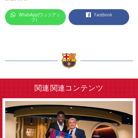
label.aria.whatsapp
label.aria.facebook
WhatsApp(ワッツアッ
Facebook
プ）
label.aria.barcelona
関連
関連コンテンツ
FCB Barcelona badge