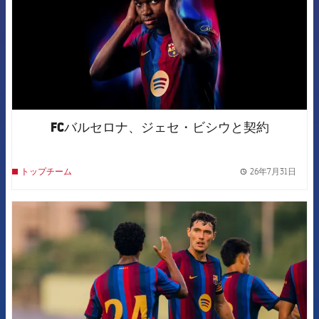
FCバルセロナ、ジェセ・ビシウと契約
26年7月31日
トップチーム
label.
FCB Barcelona badge