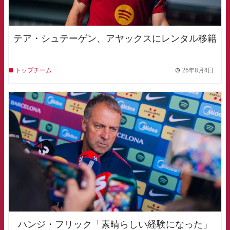
テア・シュテーゲン、アヤックスにレンタル移籍
26年8月4日
トップチーム
label.
FCB Barcelona badge
ハンジ・フリック「素晴らしい経験になった」