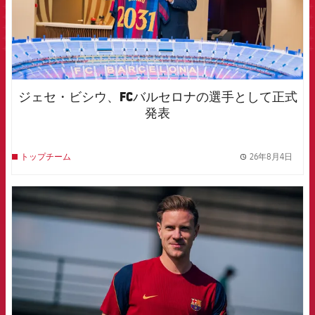
ジェセ・ビシウ、FCバルセロナの選手として正式
発表
26年8月4日
トップチーム
label.
FCB Barcelona badge