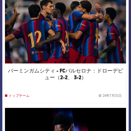
バーミンガムシティ - FCバルセロナ：ドローデビ
ュー（2-2、 3-2）
26年7月31日
トップチーム
label.
FCB Barcelona badge