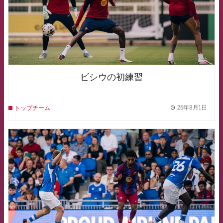
ビシウの初練習
26年8月1日
トップチーム
label.
FCB Barcelona badge