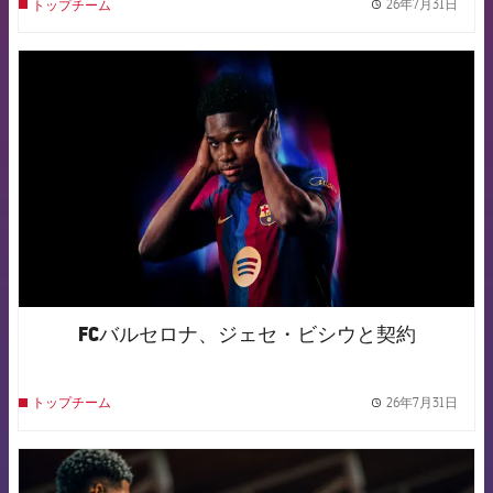
26年7月31日
トップチーム
label.
FCB Barcelona badge
FCバルセロナ、ジェセ・ビシウと契約
26年7月31日
トップチーム
label.
FCB Barcelona badge