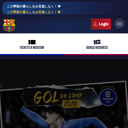
この季節の暮らしをお見逃しなく！ ⚽️
この季節の暮らしをお見逃しなく！ ⚽️
FC Barcelona club badge
ticket-full
ticket-vip
TICKETS & MUSEUM
BARÇA BUSINESS
PLUSICON
LABEL.ARIA.PLUS
トップチーム
plusicon
label.aria.plus
女子サッカー
plusicon
label.aria.plus
バルサアカデミー
plusicon
label.aria.plus
スケジュール
バルサAtlètic
plusicon
label.aria.plus
10年毎