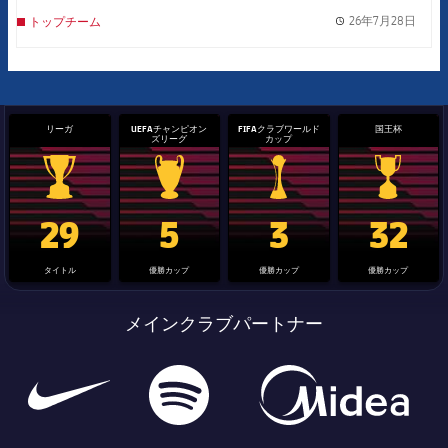
26年7月28日
トップチーム
label.
リーガ
UEFAチャンピオン
FIFAクラブワールド
国王杯
ズリーグ
カップ
La Liga trophy
Champions League trophy
label.aria.clubworldcup
国王杯
29
5
3
32
タイトル
優勝カップ
優勝カップ
優勝カップ
メインクラブパートナー