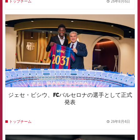
26年8月6日
トップチーム
label.
FCB Barcelona badge
ジェセ・ビシウ、FCバルセロナの選手として正式
発表
26年8月4日
トップチーム
label.
FCB Barcelona badge