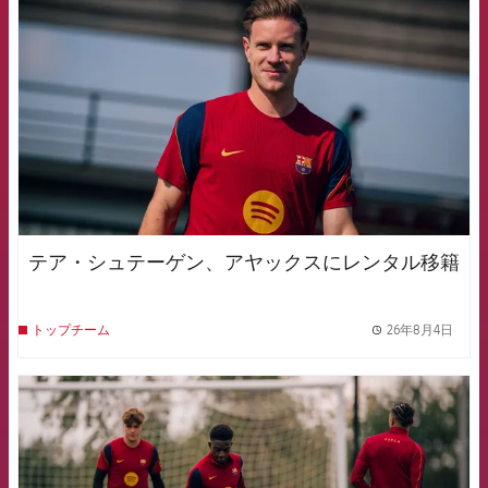
テア・シュテーゲン、アヤックスにレンタル移籍
26年8月4日
トップチーム
label.
FCB Barcelona badge