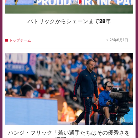
パトリックからシェーンまで28年
26年8月1日
トップチーム
label.
FCB Barcelona badge
ハンジ・フリック「若い選手たちはその優秀さを