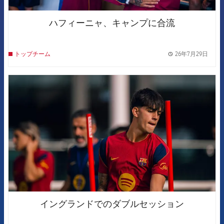
ハフィーニャ、キャンプに合流
26年7月29日
トップチーム
label.
FCB Barcelona badge
イングランドでのダブルセッション