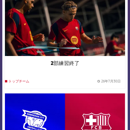
2部練習終了
26年7月30日
トップチーム
label.
FCB Barcelona badge