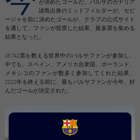
結果
が決めたゴールだ。バルサのカナリア
スケジュール
諸島出身のミッドフィルダーが、セビ
順位表
チケット
ージャを前に決めたゴールが、クラブの公式サイト
を通して、ファンが投票した結果、最多票を集める
結果
結果となった。
順位表
18.742票を数える世界中のバルサファンが参加し、
中でも、スペイン、アメリカ合衆国、ポーランド、
メキシコのファンが数多く参加してくれた結果、
2022年を終える前に、最もバルサファンが今年、好
んだゴールが決定された。
FCB Barcelona badge