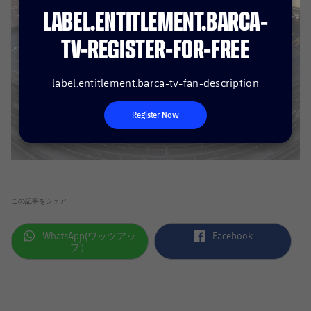
LABEL.ENTITLEMENT.BARCA-
TV-REGISTER-FOR-FREE
label.entitlement.barca-tv-fan-description
Register Now
この記事をシェア
label.aria.whatsapp
label.aria.facebook
WhatsApp(ワッツアッ
Facebook
プ）