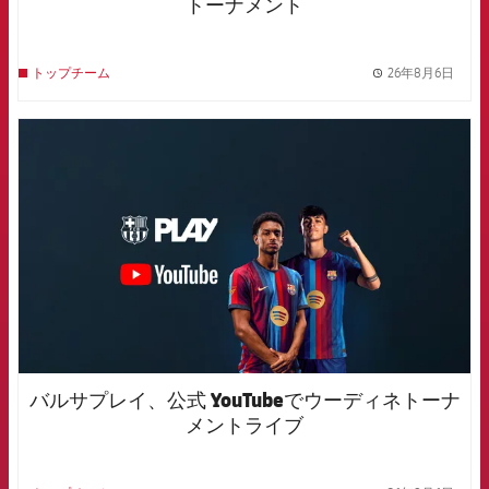
トーナメント
26年8月6日
トップチーム
label.
FCB Barcelona badge
バルサプレイ、公式 YouTubeでウーディネトーナ
メントライブ