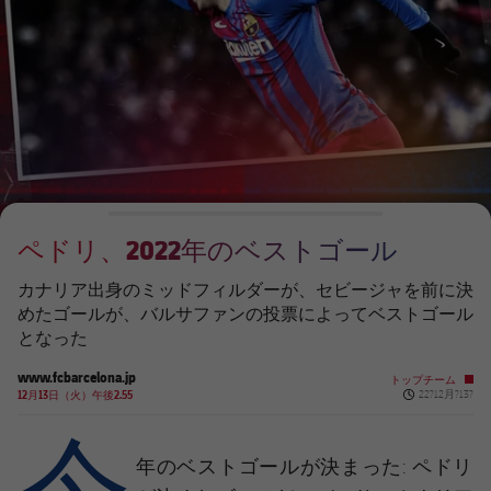
チケット
スケジュール
PLUSICON
LABEL.ARIA.PLUS
会長
plusicon
label.aria.plus
結果
チケット
トップチーム
plusicon
label.aria.plus
レジェンド
プレスパス
順位表
結果
スケジュール
PLUSICON
LABEL.ARIA.PLUS
監督
Facilities
順位表
チケット
トップチーム
plusicon
label.aria.plus
ペドリ、2022年のベストゴール
結果
スケジュール
PLUSICON
LABEL.ARIA.PLUS
カナリア出身のミッドフィルダーが、セビージャを前に決
順位表
めたゴールが、バルサファンの投票によってベストゴール
チケット
トップチーム
plusicon
label.aria.plus
となった
結果
www.fcbarcelona.jp
スケジュール
トップチーム
Published new
12月13日（火）午後2.55
22?12月?13?
PLUSICON
LABEL.ARIA.PLUS
今
順位表
チケット
トップチーム
plusicon
label.aria.plus
年のベストゴールが決まった: ペドリ