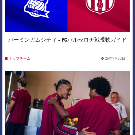
バーミンガムシティ - FCバルセロナ戦視聴ガイド
26年7月30日
トップチーム
label.
FCB Barcelona badge