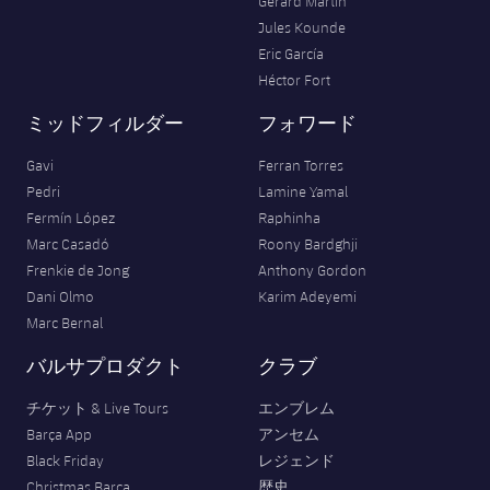
Gerard Martín
Jules Kounde
Eric García
Héctor Fort
ミッドフィルダー
フォワード
Gavi
Ferran Torres
Pedri
Lamine Yamal
Fermín López
Raphinha
Marc Casadó
Roony Bardghji
Frenkie de Jong
Anthony Gordon
Dani Olmo
Karim Adeyemi
Marc Bernal
バルサプロダクト
クラブ
チケット & Live Tours
エンブレム
Barça App
アンセム
Black Friday
レジェンド
Christmas Barça
歴史