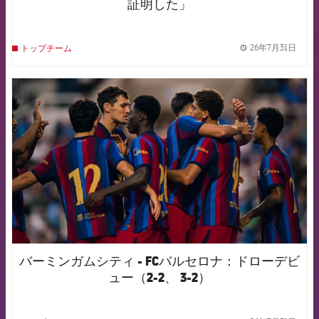
証明した」
26年7月31日
トップチーム
label.
FCB Barcelona badge
バーミンガムシティ - FCバルセロナ：ドローデビ
ュー（2-2、 3-2）