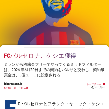
チケット
スケジュール
PLUSICON
LABEL.ARIA.PLUS
会長
plusicon
label.aria.plus
結果
チケット
トップチーム
plusicon
label.aria.plus
レジェンド
プレスパス
順位表
結果
スケジュール
PLUSICON
LABEL.ARIA.PLUS
監督
Facilities
順位表
チケット
トップチーム
plusicon
label.aria.plus
FCバルセロナ、ケシエ獲得
結果
スケジュール
PLUSICON
LABEL.ARIA.PLUS
ミランから移籍金フリーでやってくるミッドフィルダー
順位表
は、2026 年6月30日までの契約をバルサと交わし、契約破
チケット
トップチーム
plusicon
label.aria.plus
棄金は、5億ユーロに設定される
結果
fcbarcelona.jp
スケジュール
トップチーム
Published n
7月4日（月）午前11.15
22?7月?4?
PLUSICON
LABEL.ARIA.PLUS
F
順位表
チケット
トップチーム
plusicon
label.aria.plus
C バルセロナとフランク・ヤニック・ケシエ