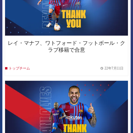
レイ・マナフ、ワトフォード・フットボール・ク
ラブ移籍で合意
22年7月11日
トップチーム
label.
FCB Barcelona badge