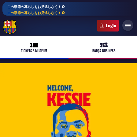
この季節の暮らしをお見逃しなく！ ⚽️
この季節の暮らしをお見逃しなく！ ⚽️
FC Barcelona club badge
ticket-full
ticket-vip
TICKETS & MUSEUM
BARÇA BUSINESS
PLUSICON
LABEL.ARIA.PLUS
トップチーム
plusicon
label.aria.plus
女子サッカー
plusicon
label.aria.plus
バルサアカデミー
plusicon
label.aria.plus
スケジュール
バルサAtlètic
plusicon
label.aria.plus
10年毎