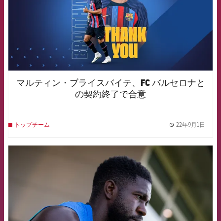
マルティン・ブライスバイテ、FC バルセロナと
の契約終了で合意
22年9月1日
トップチーム
label.
FCB Barcelona badge