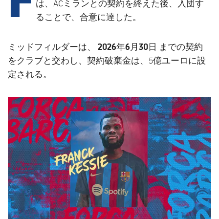
結果
は、ACミランとの契約を終えた後、入団す
スケジュール
ることで、合意に達した。
順位表
チケット
2026年6月30日
ミッドフィルダーは、
までの契約
結果
をクラブと交わし、契約破棄金は、5億ユーロに設
定される。
順位表