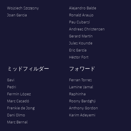
Wojciech Szczęsny
Alejandro Balde
Joan Garcia
Ronald Araujo
Pau Cubarsí
Andreas Christensen
Gerard Martín
Jules Kounde
Eric García
Héctor Fort
ミッドフィルダー
フォワード
Gavi
Ferran Torres
Pedri
Lamine Yamal
Fermín López
Raphinha
Marc Casadó
Roony Bardghji
Frenkie de Jong
Anthony Gordon
Dani Olmo
Karim Adeyemi
Marc Bernal