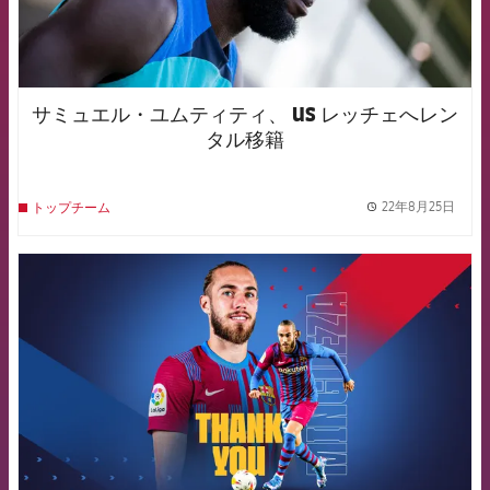
サミュエル・ユムティティ、 US レッチェへレン
タル移籍
22年8月25日
トップチーム
label.
FCB Barcelona badge