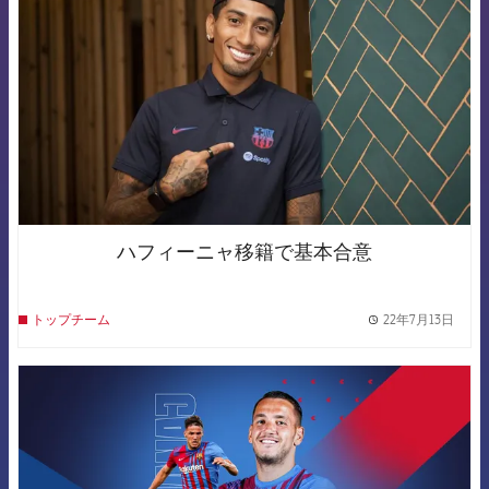
ハフィーニャ移籍で基本合意
22年7月13日
トップチーム
label.
FCB Barcelona badge