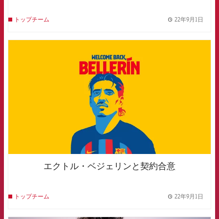
22年9月1日
トップチーム
label.
FCB Barcelona badge
エクトル・ベジェリンと契約合意
22年9月1日
トップチーム
label.