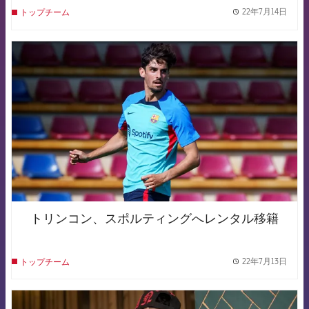
22年7月14日
トップチーム
label.
FCB Barcelona badge
トリンコン、スポルティングへレンタル移籍
22年7月13日
トップチーム
label.
FCB Barcelona badge