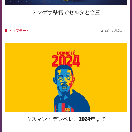
ミンゲサ移籍でセルタと合意
22年8月2日
トップチーム
label.
FCB Barcelona badge
ウスマン・デンベレ、2024年まで