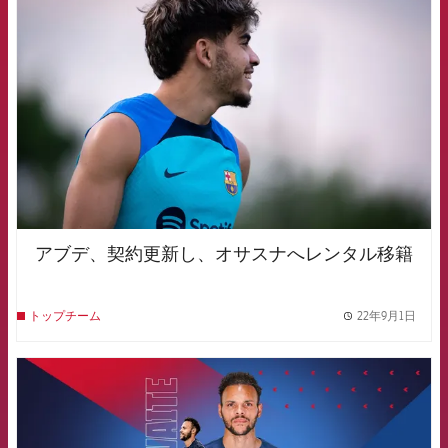
FCB Barcelona badge
アブデ、契約更新し、オサスナへレンタル移籍
22年9月1日
トップチーム
label.
FCB Barcelona badge