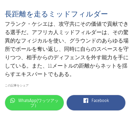
長距離を走るミッドフィルダー
フランク・ケシエは、攻守共にその価値で貢献でき
る選手だ。アフリカ人ミッドフィルダーは、その驚
異的なフィジカルを使い、グラウンドのあらゆる場
所でボールを奪い返し、同時に自らのスペースを守
りつつ、相手からのディフェンスを外す能力を手に
している。また、11メートルの距離からネットを揺
らすエキスパートでもある。
この記事をシェア
label.aria.whatsapp
label.aria.facebook
WhatsApp(ワッツアッ
Facebook
プ）