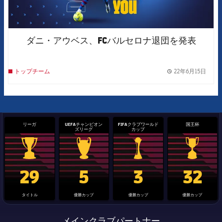
ダニ・アウベス、FCバルセロナ退団を発表
22年6月15日
トップチーム
label.
リーガ
UEFAチャンピオン
FIFAクラブワールド
国王杯
ズリーグ
カップ
La Liga trophy
Champions League trophy
label.aria.clubworldcup
国王杯
29
5
3
32
タイトル
優勝カップ
優勝カップ
優勝カップ
メインクラブパートナー