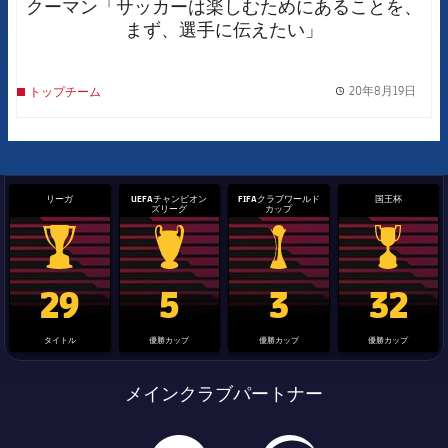
クーマン「サッカーは楽しむためにあることを、
まず、選手に伝えたい」
20年8月19日
トップチーム
label.
リーガ
UEFAチャンピオン
FIFAクラブワールド
国王杯
ズリーグ
カップ
La Liga trophy
Champions League trophy
label.aria.clubworldcup
国王杯
29
5
3
32
タイトル
優勝カップ
優勝カップ
優勝カップ
メインクラブパートナー