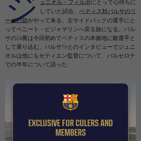
ジ
結果
ュニオル・フィルポ
にとって心待ちに
スケジュール
ベティス対バルサのリ
していた試合、
順位表
チケット
ーガ23節
がやって来る。左サイドバックの選手にと
ってベニート・ビジャマリンへ戻る旅になる。バル
結果
サの24番は今回初めてベティスの本拠地に敵選手と
して乗り込む。バルサTVとのインタビューでジュニ
順位表
オルは他にもセティエン監督について、バルセロナ
での半年について語った
FCB Barcelona badge
EXCLUSIVE FOR CULERS AND
MEMBERS