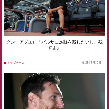
クン・アグエロ「バルサに足跡を残したいし、残
すよ」
21年9月10日
トップチーム
label.
FCB Barcelona badge