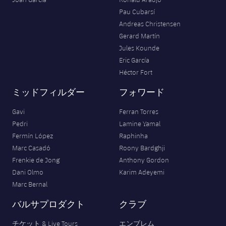
Pau Cubarsí
Andreas Christensen
Gerard Martín
Jules Kounde
Eric García
Héctor Fort
ミッドフィルダー
フォワード
Gavi
Ferran Torres
Pedri
Lamine Yamal
Fermín López
Raphinha
Marc Casadó
Roony Bardghji
Frenkie de Jong
Anthony Gordon
Dani Olmo
Karim Adeyemi
Marc Bernal
バルサプロダクト
クラブ
チケット & Live Tours
エンブレム