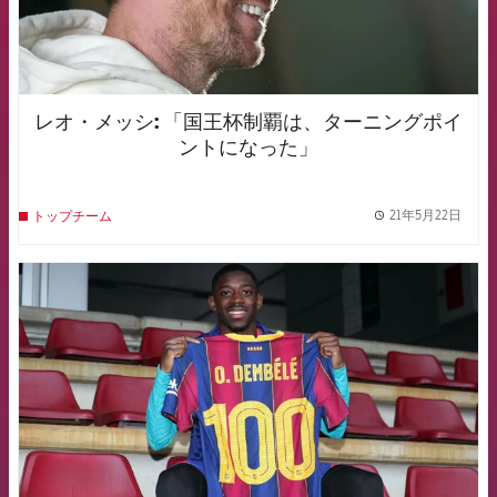
レオ・メッシ: 「国王杯制覇は、ターニングポイ
ントになった」
21年5月22日
トップチーム
label.
FCB Barcelona badge