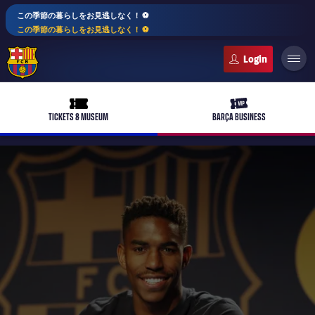
この季節の暮らしをお見逃しなく！ ⚽️
この季節の暮らしをお見逃しなく！ ⚽️
FC Barcelona club badge
ticket-full
ticket-vip
TICKETS & MUSEUM
BARÇA BUSINESS
PLUSICON
LABEL.ARIA.PLUS
トップチーム
plusicon
label.aria.plus
女子サッカー
plusicon
label.aria.plus
バルサアカデミー
plusicon
label.aria.plus
スケジュール
バルサAtlètic
plusicon
label.aria.plus
10年毎