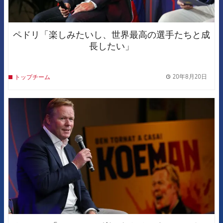
ペドリ「楽しみたいし、世界最高の選手たちと成
長したい」
20年8月20日
トップチーム
label.
FCB Barcelona badge