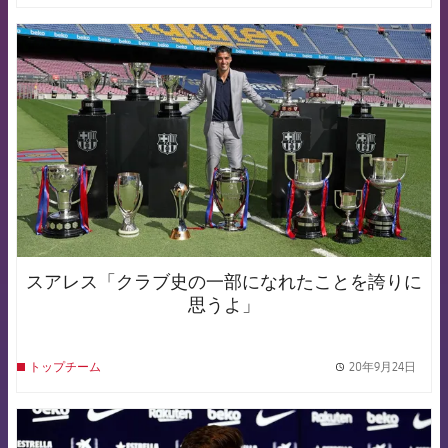
FCB Barcelona badge
スアレス「クラブ史の一部になれたことを誇りに
思うよ」
20年9月24日
トップチーム
label.
FCB Barcelona badge