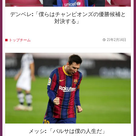
デンベレ:「僕らはチャンピオンズの優勝候補と
対決する」
21年2月14日
トップチーム
label.
FCB Barcelona badge
メッシ: 「バルサは僕の人生だ」