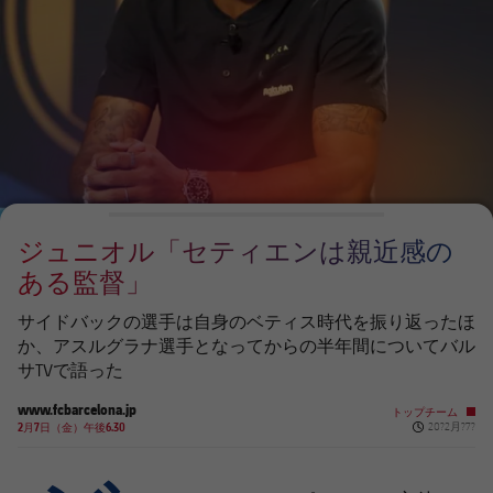
チケット
スケジュール
PLUSICON
LABEL.ARIA.PLUS
会長
plusicon
label.aria.plus
結果
チケット
トップチーム
plusicon
label.aria.plus
レジェンド
プレスパス
順位表
結果
スケジュール
PLUSICON
LABEL.ARIA.PLUS
監督
Facilities
順位表
チケット
トップチーム
plusicon
label.aria.plus
ジュニオル「セティエンは親近感の
結果
スケジュール
ある監督」
PLUSICON
LABEL.ARIA.PLUS
順位表
チケット
サイドバックの選手は自身のベティス時代を振り返ったほ
トップチーム
plusicon
label.aria.plus
か、アスルグラナ選手となってからの半年間についてバル
サTVで語った
結果
スケジュール
PLUSICON
LABEL.ARIA.PLUS
www.fcbarcelona.jp
トップチーム
Published ne
順位表
2月7日（金）午後6.30
20?2月?7?
チケット
トップチーム
plusicon
label.aria.plus