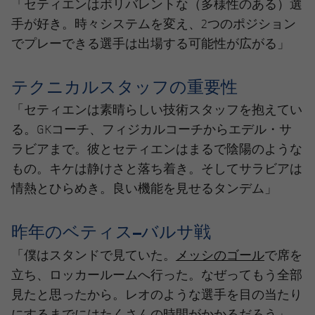
「セティエンはポリバレントな（多様性のある）選
手が好き。時々システムを変え、2つのポジション
でプレーできる選手は出場する可能性が広がる」
テクニカルスタッフの重要性
「セティエンは素晴らしい技術スタッフを抱えてい
る。GKコーチ、フィジカルコーチからエデル・サ
ラビアまで。彼とセティエンはまるで陰陽のような
もの。キケは静けさと落ち着き。そしてサラビアは
情熱とひらめき。良い機能を見せるタンデム」
昨年のベティス–バルサ戦
メッシのゴール
「僕はスタンドで見ていた。
で席を
立ち、ロッカールームへ行った。なぜってもう全部
見たと思ったから。レオのような選手を目の当たり
にするまでにはたくさんの時間がかかるだろう」