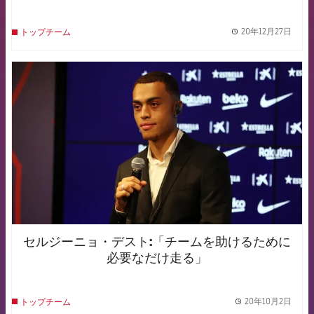
20年12月27日
トップチーム
label.
FCB Barcelona badge
セルジーニョ・デスト:「チームを助けるために
必要なだけ走る」
20年10月2日
トップチーム
label.