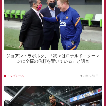
ジョアン・ラポルタ、「我々はロナルド・クーマ
ンに全幅の信頼を置いている」と明言
21年10月8日
トップチーム
label.
FCB Barcelona badge