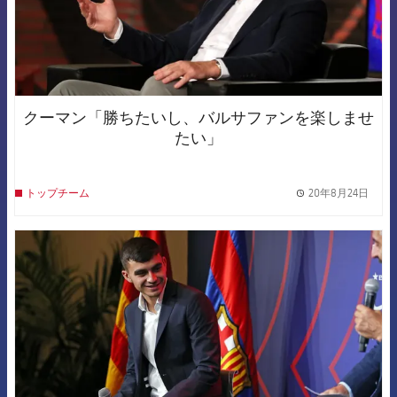
クーマン「勝ちたいし、バルサファンを楽しませ
たい」
20年8月24日
トップチーム
label.
FCB Barcelona badge