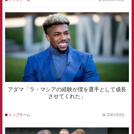
label.
FCB Barcelona badge
アダマ「ラ・マシアの経験が僕を選手として成長
させてくれた」
22年2月9日
トップチーム
label.
FCB Barcelona badge