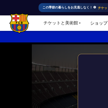
この季節の暮らしをお見逃しなく！ ⚽️
チケッ
チケットと美術館
ショップ
LABEL.SHARE.CARETDOWN
FC Barcelona club badge