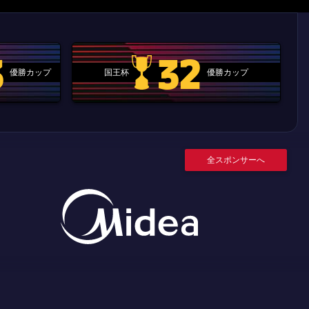
3
32
優勝カップ
国王杯
優勝カップ
.clubworldcup
国王杯
全スポンサーへ