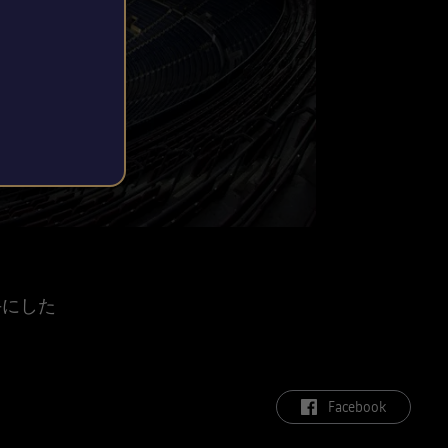
手にした
label.aria.facebook
Facebook