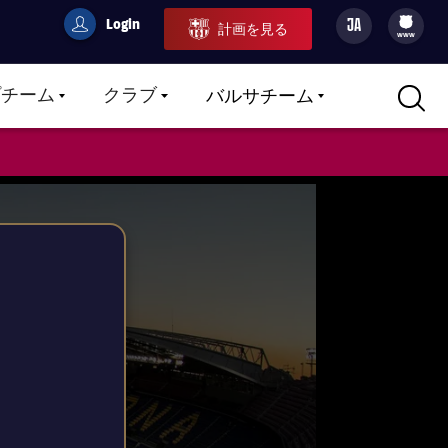
Login
JA
計画を見る
filled-badge
user
Culers
www
プチーム
クラブ
バルサチーム
LABEL.ARIA.CARETDOWN
LABEL.ARIA.CARETDOWN
LABEL.ARIA.CARETDOWN