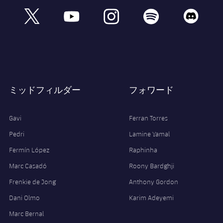
book
x
youtube
instagram
spotify
discord
ミッドフィルダー
フォワード
Gavi
Ferran Torres
Pedri
Lamine Yamal
Fermín López
Raphinha
Marc Casadó
Roony Bardghji
Frenkie de Jong
Anthony Gordon
Dani Olmo
Karim Adeyemi
Marc Bernal