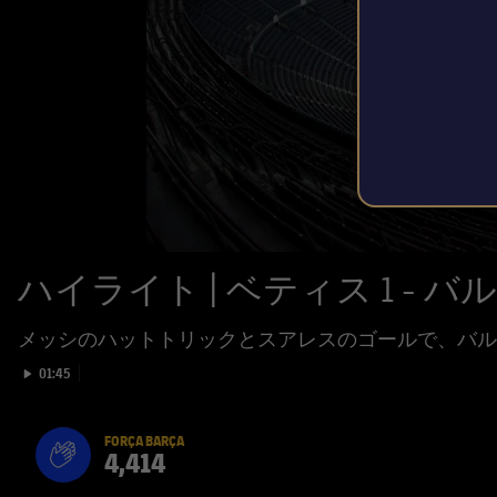
ハイライト | ベティス 1 - バル
メッシのハットトリックとスアレスのゴールで、バル
Play video
01:45
FORÇA BARÇA
4,414
label.aria.fire
Força Barça
label.aria.forcabarca