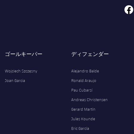
face
ゴールキーパー
ディフェンダー
Wojciech Szczęsny
Alejandro Balde
Joan Garcia
Ronald Araujo
Pau Cubarsí
Andreas Christensen
Gerard Martín
Jules Kounde
Eric García