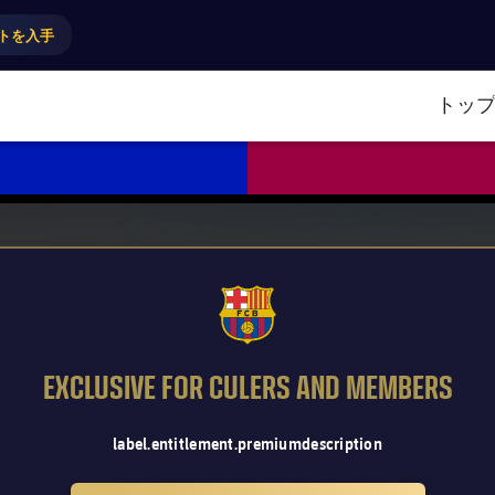
トを入手
トッ
FCB Barcelona badge
EXCLUSIVE FOR CULERS AND MEMBERS
label.entitlement.premiumdescription