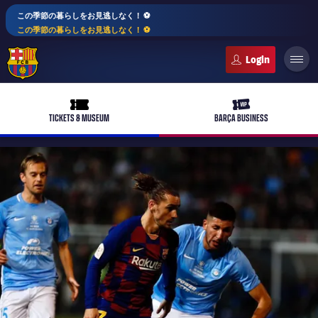
この季節の暮らしをお見逃しなく！ ⚽️
この季節の暮らしをお見逃しなく！ ⚽️
FC Barcelona club badge
ticket-full
ticket-vip
TICKETS & MUSEUM
BARÇA BUSINESS
PLUSICON
LABEL.ARIA.PLUS
トップチーム
plusicon
label.aria.plus
女子サッカー
plusicon
label.aria.plus
バルサアカデミー
plusicon
label.aria.plus
スケジュール
バルサAtlètic
plusicon
label.aria.plus
10年毎