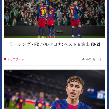
ラーシング - FC バルセロナ: ベスト８進出 (0-2)
26年1月15日
トップチーム
label.
FCB Barcelona badge