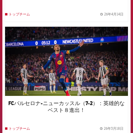
26年4月14日
トップチーム
label.
FCB Barcelona badge
FCバルセロナ-ニューカッスル（7-2）：英雄的な
ベスト８進出！
26年3月18日
トップチーム
label.