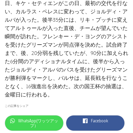
日、キケ・セティエンがこの日、最初の交代を行な
い、カルラス・ペレスに変わって、ジョルディ・ア
ルバが入った。後半35分には、リキ・プッチに変え
てアルトゥールが入った直後、チームが望んでいた
瞬間が訪れた。フレンキー・デ・ヨングのアシスト
を受けたグリーズマンが同点弾を決めた。試合終了
まで、後、20分弱を残していたが、90分に加えられ
た6分間のアディショナルタイムに、後半から入っ
たジョルディ・アルバのパスを受けたグリーズマン
が勝利弾をマークし、バルサは、延長戦を行なうこ
となく、16強進出を決めた。次の国王杯の抽選は、
金曜日に行われる。
この記事をシェア
label.aria.whatsapp
label.aria.facebook
WhatsApp(ワッツアッ
Facebook
プ）