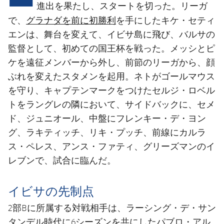
結果
スケジュール
進出を果たし、スタートを切った。リーガ
グラナダを前に初勝利
で、
を手にしたキケ・セティ
順位表
チケット
エンは、舞台を変えて、イビサ島に飛び、バルサの
監督として、初めての国王杯を戦った。メッシとピ
結果
ケを遠征メンバーから外し、前節のリーガから、顔
ぶれを変えたスタメンを起用。ネトがゴールマウス
順位表
を守り、キャプテンマークをつけたセルジ・ロベル
トをラングレの隣において、サイドバックに、セメ
ド、ジュニオール、中盤にフレンキー・デ・ヨン
グ、ラキティッチ、リキ・プッチ、前線にカルラ
ス・ペレス、アンス・ファティ、グリーズマンのイ
レブンで、試合に臨んだ。
イビサの先制点
2部Bに所属する対戦相手は、ラーシング・デ・サン
タンデル時代に6シーズンを共にしたパブロ・アル