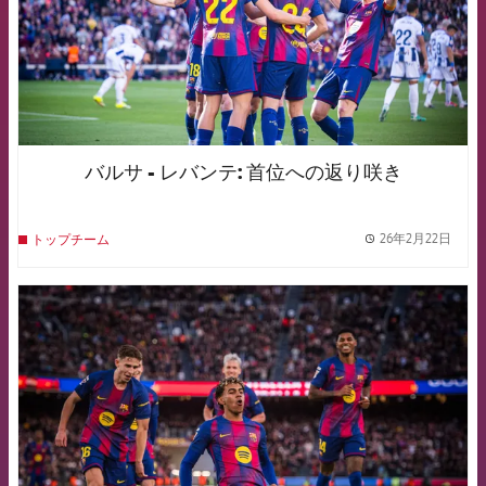
バルサ - レバンテ: 首位への返り咲き
26年2月22日
トップチーム
label.
FCB Barcelona badge