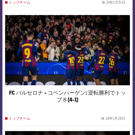
26年1月31日
トップチーム
label.
FCB Barcelona badge
FC バルセロナ - コペンハーゲン: 逆転勝利でトッ
プ８(4-1)
26年1月28日
トップチーム
label.
FCB Barcelona badge