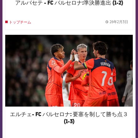
アルバセテ - FC バルセロナ:準決勝進出 (1-2)
26年2月3日
トップチーム
label.
FCB Barcelona badge
エルチェ- FC バルセロナ: 要塞を制して勝ち点３
(1-3)