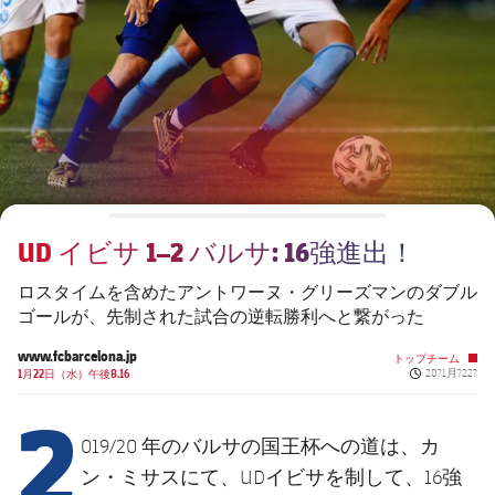
チケット
スケジュール
PLUSICON
LABEL.ARIA.PLUS
会長
plusicon
label.aria.plus
結果
チケット
トップチーム
plusicon
label.aria.plus
レジェンド
プレスパス
順位表
結果
スケジュール
PLUSICON
LABEL.ARIA.PLUS
監督
Facilities
順位表
チケット
トップチーム
plusicon
label.aria.plus
UD イビサ 1–2 バルサ: 16強進出！
結果
スケジュール
PLUSICON
LABEL.ARIA.PLUS
ロスタイムを含めたアントワーヌ・グリーズマンのダブル
順位表
ゴールが、先制された試合の逆転勝利へと繋がった
チケット
トップチーム
plusicon
label.aria.plus
www.fcbarcelona.jp
トップチーム
Published ne
結果
1月22日（水）午後8.16
20?1月?22?
スケジュール
2
PLUSICON
LABEL.ARIA.PLUS
順位表
チケット
019/20 年のバルサの国王杯への道は、カ
トップチーム
plusicon
label.aria.plus
ン・ミサスにて、UDイビサを制して、16強