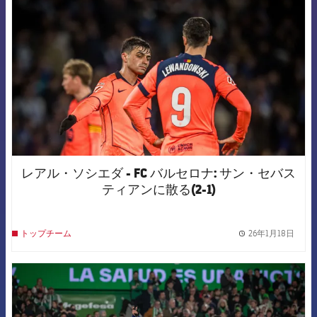
レアル・ソシエダ - FC バルセロナ: サン・セバス
ティアンに散る(2-1)
26年1月18日
トップチーム
label.
FCB Barcelona badge