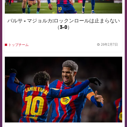
バルサ - マジョルカ:ロックンロールは止まらない
（3-0）
26年2月7日
トップチーム
label.
FCB Barcelona badge