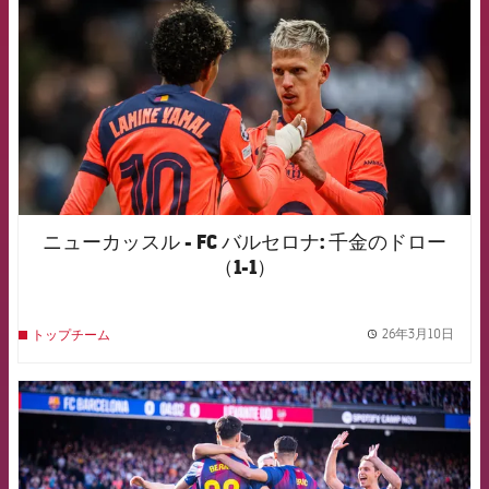
ニューカッスル - FC バルセロナ: 千金のドロー
（1-1）
26年3月10日
トップチーム
label.
FCB Barcelona badge