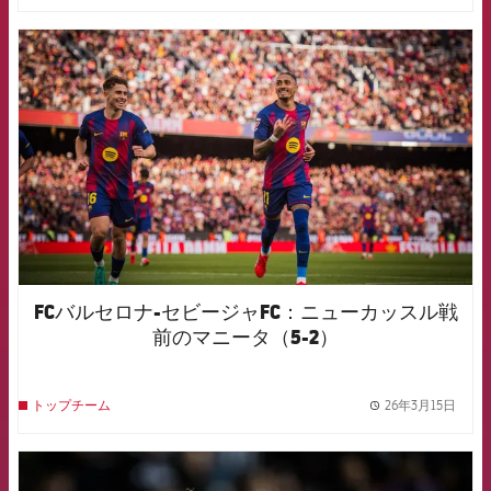
FCB Barcelona badge
FCバルセロナ-セビージャFC：ニューカッスル戦
前のマニータ（5-2）
26年3月15日
トップチーム
label.
FCB Barcelona badge