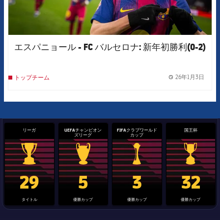
エスパニョール - FC バルセロナ: 新年初勝利(0-2)
26年1月3日
トップチーム
label.
リーガ
UEFAチャンピオン
FIFAクラブワールド
国王杯
ズリーグ
カップ
La Liga trophy
Champions League trophy
label.aria.clubworldcup
国王杯
29
5
3
32
タイトル
優勝カップ
優勝カップ
優勝カップ