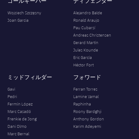
ゴールキーパー
ディフェンダー
Wojciech Szczęsny
Alejandro Balde
Joan Garcia
Ronald Araujo
Pau Cubarsí
Andreas Christensen
Gerard Martín
Jules Kounde
Eric García
Héctor Fort
ミッドフィルダー
フォワード
Gavi
Ferran Torres
Pedri
Lamine Yamal
Fermín López
Raphinha
Marc Casadó
Roony Bardghji
Frenkie de Jong
Anthony Gordon
Dani Olmo
Karim Adeyemi
Marc Bernal