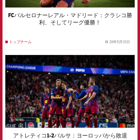
FCバルセロナーレアル・マドリード：クラシコ勝
利、そしてリーグ優勝！
26年5月10日
トップチーム
label.
FCB Barcelona badge
アトレティコ1-2バルサ：ヨーロッパから敗退