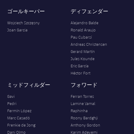
ゴールキーパー
ディフェンダー
Wojciech Szczęsny
Alejandro Balde
Joan Garcia
Ronald Araujo
Pau Cubarsí
Andreas Christensen
Gerard Martín
Jules Kounde
Eric García
Héctor Fort
ミッドフィルダー
フォワード
Gavi
Ferran Torres
Pedri
Lamine Yamal
Fermín López
Raphinha
Marc Casadó
Roony Bardghji
Frenkie de Jong
Anthony Gordon
Dani Olmo
Karim Adeyemi