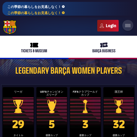
この季節の暮らしをお見逃しなく！ ⚽️
この季節の暮らしをお見逃しなく！ ⚽️
FC Barcelona club badge
ticket-full
ticket-vip
TICKETS & MUSEUM
BARÇA BUSINESS
LEGENDARY BARÇA WOMEN PLAYERS
リーガ
UEFAチャンピオン
FIFAクラブワールド
国王杯
ズリーグ
カップ
plusicon
label.aria.plus
バルサアカデミー
La Liga trophy
Champions League trophy
label.aria.clubworldcup
国王杯
29
5
3
32
plusicon
label.aria.plus
10年毎
タイトル
優勝カップ
優勝カップ
優勝カップ