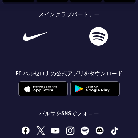
メインクラブパートナー
会長
plusicon
label.aria.plus
レジェンド
プレスパス
監督
Facilities
FC バルセロナの公式アプリをダウンロード
バルサをSNSでフォロー
facebook
x
youtube
instagram
spotify
discord
tiktok