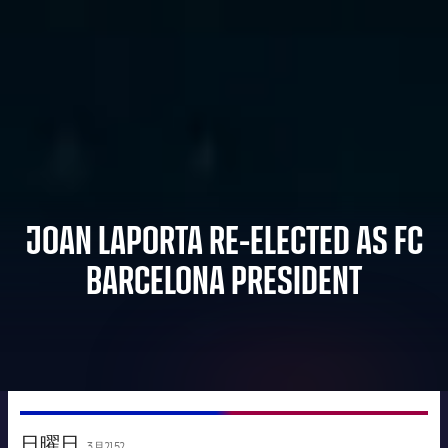
JOAN LAPORTA RE-ELECTED AS FC
BARCELONA PRESIDENT
日曜日
3月?15?