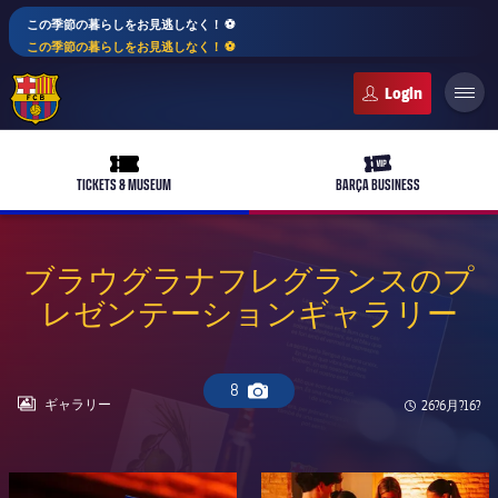
この季節の暮らしをお見逃しなく！ ⚽️
この季節の暮らしをお見逃しなく！ ⚽️
FC Barcelona club badge
ticket-full
ticket-vip
TICKETS & MUSEUM
BARÇA BUSINESS
ブラウグラナフレグランスのプ
レゼンテーションギャラリー
PLUSICON
LABEL.ARIA.PLUS
トップチーム
8
Camera icon
女子サッカー
LABEL.ARIA.GALLERY
ギャラリー
Published n
26?6月?16?
plusicon
label.aria.plus
スケジュール
バルサAtlètic
plusicon
label.aria.plus
FC Barcelona club badge
FC Barcelona club badge