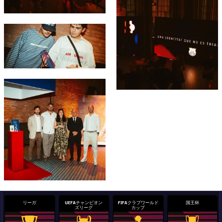
結果
スケジュール
順位表
チケット
FC Barcelona club badge
結果
順位表
FC Barcelona club badge
リーガ
UEFAチャンピオン
FIFAクラブワールド
国王杯
ズリーグ
カップ