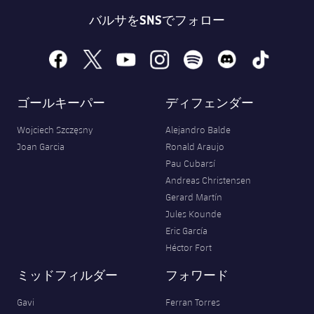
バルサをSNSでフォロー
facebook
x
youtube
instagram
spotify
discord
tiktok
ゴールキーパー
ディフェンダー
Wojciech Szczęsny
Alejandro Balde
Joan Garcia
Ronald Araujo
Pau Cubarsí
Andreas Christensen
Gerard Martín
Jules Kounde
Eric García
Héctor Fort
ミッドフィルダー
フォワード
Gavi
Ferran Torres