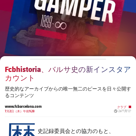
チケット
スケジュール
PLUSICON
LABEL.ARIA.PLUS
結果
チケット
トップチーム
plusicon
label.aria.plus
順位表
結果
スケジュール
PLUSICON
LABEL.ARIA.PLUS
順位表
チケット
トップチーム
plusicon
label.aria.plus
Fcbhistoria、バルサ史の新インスタア
結果
スケジュール
カウント
PLUSICON
LABEL.ARIA.PLUS
順位表
チケット
歴史的なアーカイブからの唯一無二のピースを日々公開す
トップチーム
plusicon
label.aria.plus
るコンテンツ
結果
スケジュール
www.fcbarcelona.com
クラブ
PLUSICON
LABEL.ARIA.PLUS
Published n
7月2日（木）午前9.28
26?7月?2?
歴
順位表
チケット
トップチーム
plusicon
label.aria.plus
史記録委員会との協力のもと、