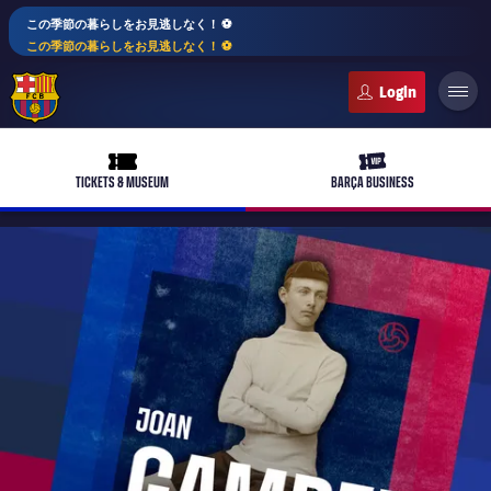
この季節の暮らしをお見逃しなく！ ⚽️
この季節の暮らしをお見逃しなく！ ⚽️
FC Barcelona club badge
ticket-full
ticket-vip
TICKETS & MUSEUM
BARÇA BUSINESS
PLUSICON
LABEL.ARIA.PLUS
トップチーム
女子サッカー
plusicon
label.aria.plus
スケジュール
バルサAtlètic
plusicon
label.aria.plus