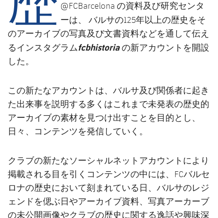
結果
スケジュール
@FCBarcelona の資料及び研究センタ
ーは、
バルサの125年以上の歴史をそ
順位表
チケット
のアーカイブの写真及び文書資料などを通して伝え
インスタグラム
fcbhistoria
の新アカウント
る
を開設
結果
した。
順位表
この新たなアカウントは、バルサ及び関係者に起き
た出来事を説明する多くはこれまで未発表の歴史的
アーカイブの素材を見つけ出すことを目的とし、
日々、コンテンツを発信していく。
クラブの新たなソーシャルネットアカウントにより
掲載される目を引くコンテンツの中には、FCバルセ
ロナの歴史において刻まれている日、バルサのレジ
ェンドを偲ぶ日やアーカイブ資料、写真アーカーブ
の未公開画像やクラブの歴史に関する逸話や興味深