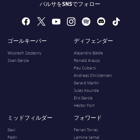
バルサをSNSでフォロー
facebook
x
youtube
instagram
spotify
discord
tiktok
ゴールキーパー
ディフェンダー
Wojciech Szczęsny
Alejandro Balde
Joan Garcia
Ronald Araujo
Pau Cubarsí
Andreas Christensen
Gerard Martín
Jules Kounde
Eric García
Héctor Fort
ミッドフィルダー
フォワード
Gavi
Ferran Torres
Pedri
Lamine Yamal