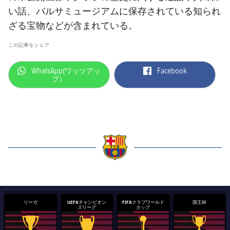
い話、バルサミュージアムに保存されている知られ
ざる宝物などが含まれている。
この記事をシェア
label.aria.whatsapp
label.aria.facebook
WhatsApp(ワッツアッ
Facebook
プ）
label.aria.barcelona
リーガ
UEFAチャンピオン
FIFAクラブワールド
国王杯
ズリーグ
カップ