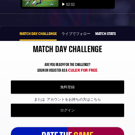
Play video
02:02
Play video
1xbet-multi
提供
MATCH DAY CHALLENGE
ライブでフォロー
MATCH STATS
MATCH DAY CHALLENGE
ARE YOU READY FOR THE CHALLENGE?
CULER FOR FREE
LOGIN OR REGISTER AS A
無料登録
または
アカウントをお持ちの方はこちら
ログイン