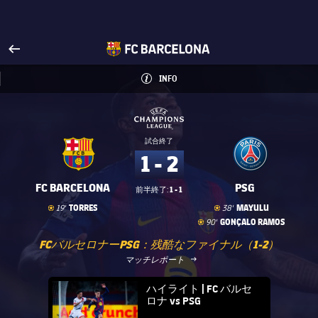
FCバルセロナ公式サイトへ
arrow-right
fcbarcelona-with-name
INFO
LABEL.ARIA.INFO
INFO
label.competition.name.2
label.competition.name.2
試合終了
1 - 2
FC BARCELONA
PSG
1 - 1
前半終了:
ゴール
goal
ゴール
goal
TORRES
MAYULU
19'
38'
ゴール
goal
GONÇALO RAMOS
90'
FCバルセロナーPSG：残酷なファイナル（1-2）
LABEL.ARIA.ARROWRIGHT
マッチレポート
FC Barcelona club badge
ハイライト | FC バルセ
ロナ vs PSG