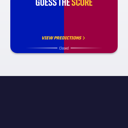
GUESS THE
SCORE
VIEW PREDICTIONS
Closed
試合情報
label.competition.name.2