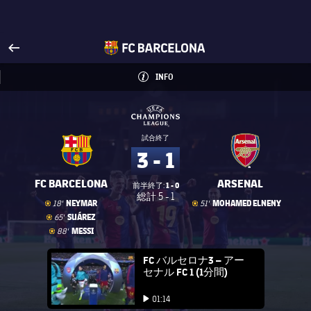
FCバルセロナ公式サイトへ
arrow-right
fcbarcelona-with-name
INFO
LABEL.ARIA.INFO
INFO
label.competition.name.2
label.competition.name.2
試合終了
3 - 1
FC BARCELONA
ARSENAL
1 - 0
前半終了:
総計
5 - 1
ゴール
goal
ゴール
goal
NEYMAR
MOHAMED ELNENY
18'
51'
ゴール
goal
SUÁREZ
65'
ゴール
goal
MESSI
88'
FC Barcelona club badge
FC バルセロナ3 – アー
セナル FC 1 (1分間)
Play video
01:14
Play video