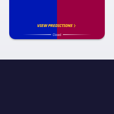
VIEW PREDICTIONS
Closed
試合情報
label.competition.name.2
STAGE