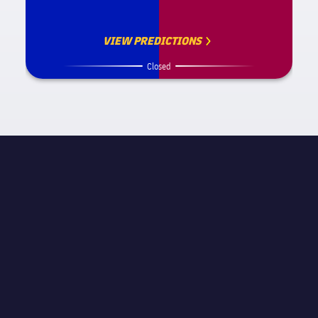
VIEW PREDICTIONS
Closed
試合情報
label.competition.name.21
STAGE
試合当日 11
主審