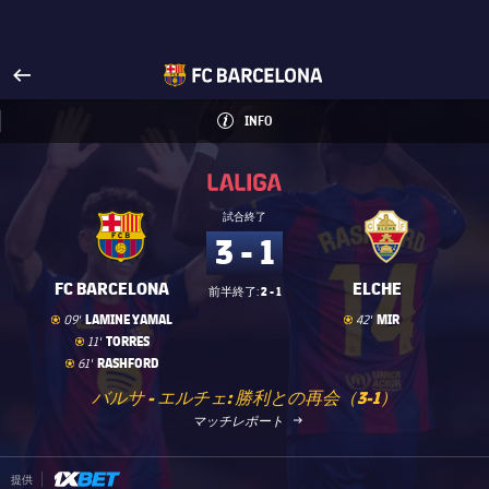
FCバルセロナ公式サイトへ
arrow-right
fcbarcelona-with-name
INFO
LABEL.ARIA.INFO
INFO
label.competition.name.21
label.competition.name.21
試合終了
3 - 1
FC BARCELONA
ELCHE
2 - 1
前半終了:
ゴール
goal
ゴール
goal
LAMINE YAMAL
MIR
09'
42'
ゴール
goal
TORRES
11'
ゴール
goal
RASHFORD
61'
バルサ - エルチェ: 勝利との再会（3-1）
LABEL.ARIA.ARROWRIGHT
マッチレポート
1xbet-multi
提供