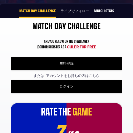
MATCH DAY CHALLENGE
ライブでフォロー
MATCH STATS
MATCH DAY CHALLENGE
ARE YOU READY FOR THE CHALLENGE?
CULER FOR FREE
LOGIN OR REGISTER AS A
無料登録
または
アカウントをお持ちの方はこちら
ログイン
RATE THE
RATE THE
GAME
GAME
7