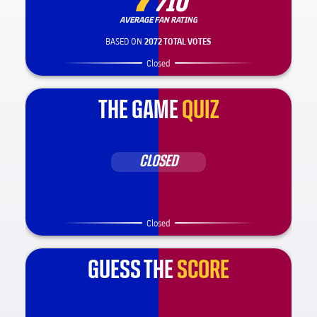
/10
AVERAGE FAN RATING
BASED ON
2072 TOTAL VOTES
Closed
THE GAME
QUIZ
CLOSED
Closed
GUESS THE
SCORE