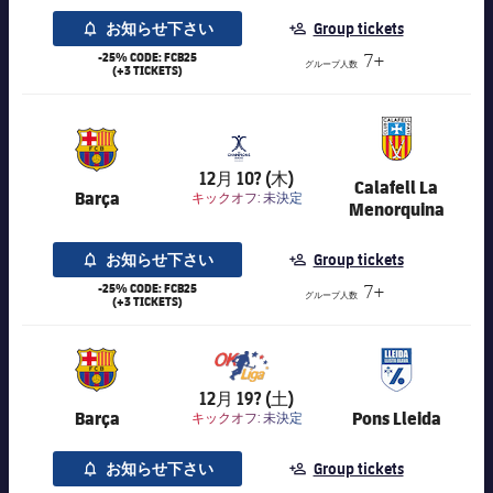
お知らせ下さい
Group tickets
-25% CODE: FCB25
7+
グループ人数
(+3 TICKETS)
7,020
12月 10? (木)
Calafell La
Barça
キックオフ:
未決定
Menorquina
お知らせ下さい
Group tickets
-25% CODE: FCB25
7+
グループ人数
(+3 TICKETS)
7,016
12月 19? (土)
Barça
Pons Lleida
キックオフ:
未決定
お知らせ下さい
Group tickets