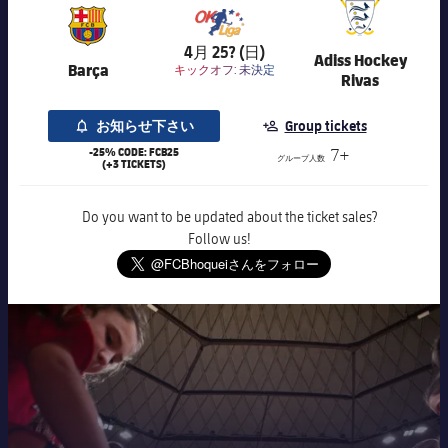
7,016
4月 25? (日)
Adiss Hockey
Barça
キックオフ:
未決定
Rivas
お知らせ下さい
Group tickets
-25% CODE: FCB25
7+
グループ人数
(+3 TICKETS)
Do you want to be updated about the ticket sales?
Follow us!