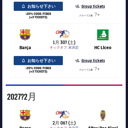
お知らせ下さい
Group tickets
-25% CODE: FCB25
7+
グループ人数
(+3 TICKETS)
7,016
1月 30? (土)
Barça
HC Liceo
キックオフ:
未決定
お知らせ下さい
Group tickets
-25% CODE: FCB25
7+
グループ人数
(+3 TICKETS)
2月
2027?
2月
7,016
2月 06? (土)
Barça
Aitex Pas Alcoi
キックオフ:
未決定