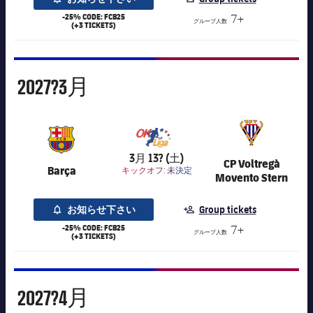
-25% CODE: FCB25
7+
グループ人数
(+3 TICKETS)
3月
2027?
3月
7,016
3月 13? (土)
CP Voltregà
Barça
キックオフ:
未決定
Movento Stern
お知らせ下さい
Group tickets
-25% CODE: FCB25
7+
グループ人数
(+3 TICKETS)
4月
2027?
4月