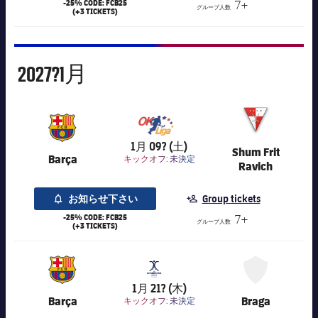
-25% CODE: FCB25
7+
グループ人数
(+3 TICKETS)
1月
2027?
1月
7,016
1月 09? (土)
Shum Frit
Barça
キックオフ:
未決定
Ravich
お知らせ下さい
Group tickets
-25% CODE: FCB25
7+
グループ人数
(+3 TICKETS)
7,020
1月 21? (木)
Barça
Braga
キックオフ:
未決定