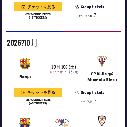
結果
スケジュール
チケットを見る
Group tickets
順位表
-25% CODE: FCB25
7+
チケット
グループ人数
(+3 TICKETS)
結果
10月
2026?
10月
順位表
10月 10? (土)
80,036
キックオフ:
未決定
CP Voltregà
Barça
Movento Stern
チケットを見る
Group tickets
-25% CODE: FCB25
7+
グループ人数
(+3 TICKETS)
7,016