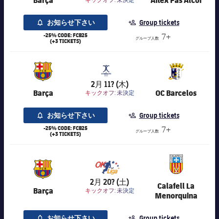
お知らせ下さい
Group tickets
-25% CODE: FCB25
7+
グループ人数
(+3 TICKETS)
7,020
2月 11? (木)
Barça
OC Barcelos
キックオフ:
未決定
お知らせ下さい
Group tickets
-25% CODE: FCB25
7+
グループ人数
(+3 TICKETS)
7,016
2月 20? (土)
Calafell La
Barça
キックオフ:
未決定
Menorquina
お知らせ下さい
Group tickets