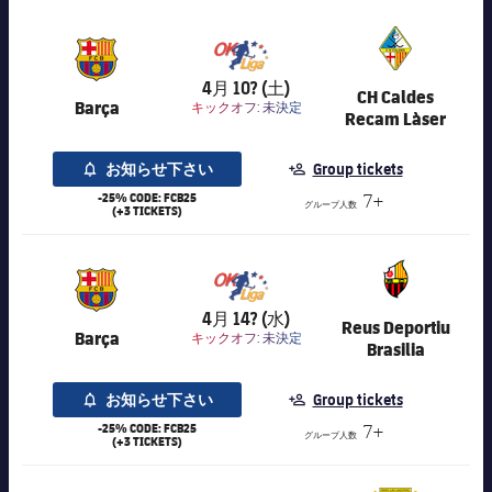
7,016
4月 10? (土)
CH Caldes
Barça
キックオフ:
未決定
Recam Làser
お知らせ下さい
Group tickets
-25% CODE: FCB25
7+
グループ人数
(+3 TICKETS)
7,016
4月 14? (水)
Reus Deportiu
Barça
キックオフ:
未決定
Brasilia
お知らせ下さい
Group tickets
-25% CODE: FCB25
7+
グループ人数
(+3 TICKETS)