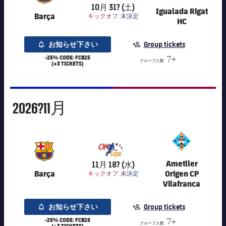
10月 31? (土)
Igualada Rigat
Barça
キックオフ:
未決定
HC
お知らせ下さい
Group tickets
-25% CODE: FCB25
7+
グループ人数
(+3 TICKETS)
11月
2026?
11月
7,016
Ametller
11月 18? (水)
Barça
Origen CP
キックオフ:
未決定
Vilafranca
お知らせ下さい
Group tickets
-25% CODE: FCB25
7+
グループ人数
(+3 TICKETS)