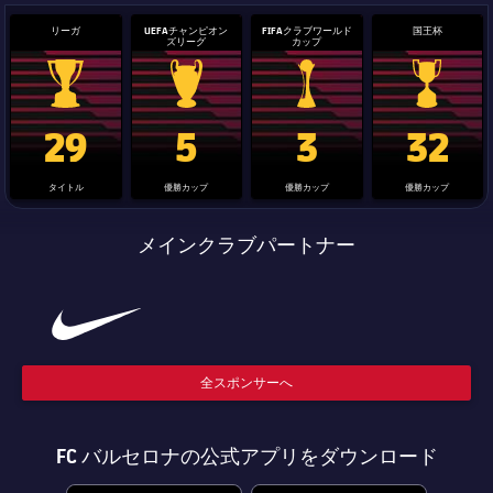
リーガ
UEFAチャンピオン
FIFAクラブワールド
国王杯
ズリーグ
カップ
La Liga trophy
Champions League trophy
label.aria.clubworldcup
国王杯
29
5
3
32
タイトル
優勝カップ
優勝カップ
優勝カップ
メインクラブパートナー
全スポンサーへ
FC バルセロナの公式アプリをダウンロード