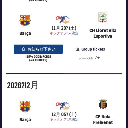
7,016
11月 28? (土)
CH Lloret Vila
Barça
キックオフ:
未決定
Esportiva
お知らせ下さい
Group tickets
-25% CODE: FCB25
7+
グループ人数
(+3 TICKETS)
12月
2026?
12月
7,016
12月 05? (土)
CE Noia
Barça
キックオフ:
未決定
Freixenet