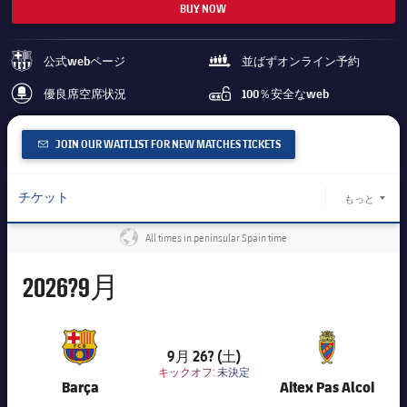
BUY NOW
チケット
スケジュール
PLUSICON
LABEL.ARIA.PLUS
会長
plusicon
label.aria.plus
公式webページ
並ばずオンライン予約
結果
チケット
barca-monochrome
queue
トップチーム
plusicon
label.aria.plus
レジェンド
優良席空席状況
100％安全なweb
プレスパス
best-seats-regular
password
順位表
結果
スケジュール
PLUSICON
LABEL.ARIA.PLUS
監督
JOIN OUR WAITLIST FOR NEW MATCHES TICKETS
Facilities
順位表
チケット
トップチーム
plusicon
label.aria.plus
チケット
もっと
結果
LABEL.
スケジュール
PLUSICON
LABEL.ARIA.PLUS
All times in peninsular Spain time
パックとプロモ
discount
label.share.globe
順位表
チケット
トップチーム
plusicon
label.aria.plus
グループとルーキーズ
9月
2026?
9月
結果
スケジュール
Plan your visit
PLUSICON
LABEL.ARIA.PLUS
順位表
9月 26? (土)
80,036
チケット
トップチーム
キックオフ:
未決定
plusicon
label.aria.plus
Barça
Aitex Pas Alcoi