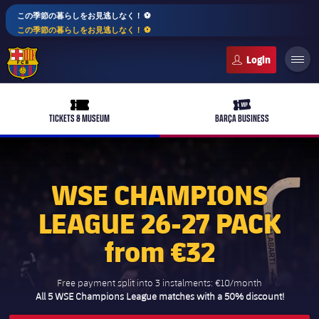
この季節の暮らしをお見逃しなく！ ⚽️
この季節の暮らしをお見逃しなく！ ⚽️
FC Barcelona club badge
ticket-full
ticket-vip
TICKETS & MUSEUM
BARÇA BUSINESS
WSE CHAMPIONS
PLUSICON
LABEL.ARIA.PLUS
LEAGUE 26-27 PACK
トップチーム
plusicon
label.aria.plus
from €32
女子サッカー
plusicon
label.aria.plus
バルサアカデミー
plusicon
label.aria.plus
Free payment split into 3 instalments: €10/month
スケジュール
All 5 WSE Champions League matches with a 50% discount!
バルサAtlètic
plusicon
label.aria.plus
10年毎