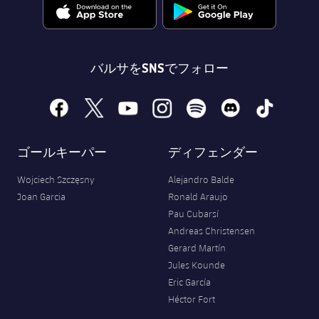
バルサをSNSでフォロー
facebook
x
youtube
instagram
spotify
discord
tiktok
ゴールキーパー
ディフェンダー
Wojciech Szczęsny
Alejandro Balde
Joan Garcia
Ronald Araujo
Pau Cubarsí
Andreas Christensen
Gerard Martín
Jules Kounde
Eric García
Héctor Fort