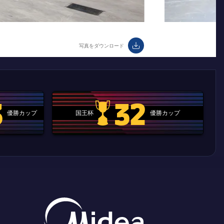
ダウンロード
label.aria.download
写真をダウンロード
3
32
優勝カップ
国王杯
優勝カップ
.clubworldcup
国王杯