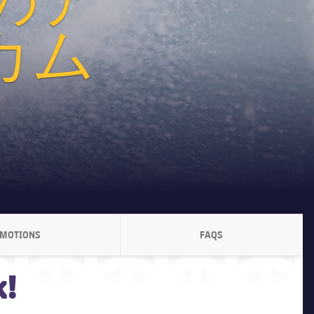
カム
OMOTIONS
FAQS
L.ARIA.CHEVRONRIGHT
LABEL.ARIA.CHEVRONR
k!