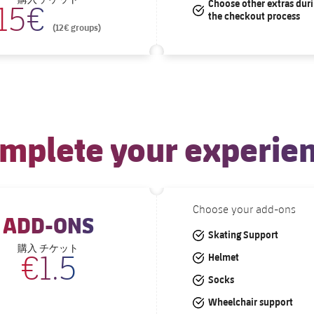
Choose other extras dur
15€
#tick
the checkout process
(12€ groups)
mplete your experie
Choose your add-ons
ADD-ONS
#tick
Skating Support
チケット
購入
€1.5
#tick
Helmet
#tick
Socks
#tick
Wheelchair support