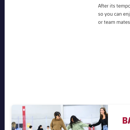
After its tempo
so you can enj
or team mates
B