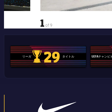
1
of
9
29
リーガ
タイトル
UEFAチャン
La Liga trophy