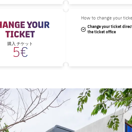
How to change your ticke
HANGE YOUR
Change your ticket direct
#tick
TICKET
the ticket office
チケット
購入
5€