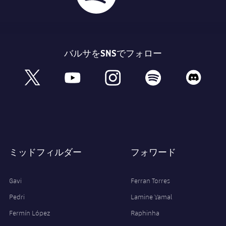
バルサをSNSでフォロー
book
x
youtube
instagram
spotify
discord
ミッドフィルダー
フォワード
Gavi
Ferran Torres
Pedri
Lamine Yamal
Fermín López
Raphinha