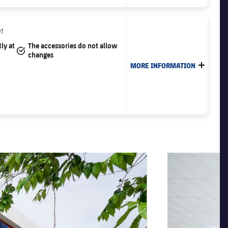
t
ly at
The accessories do not allow
#tick
changes
MORE INFORMATION
LABEL.
次
label.aria.chevr