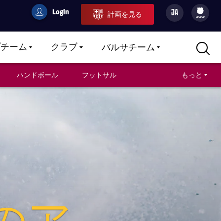
Login
JA
計画を見る
filled-badge
user
Culers
www
プチーム
クラブ
バルサチーム
LABEL.ARIA.CARETDOWN
LABEL.ARIA.CARETDOWN
LABEL.ARIA.CARETDOWN
ハンドボール
フットサル
もっと
のア