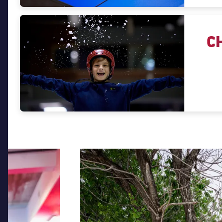
C
前
label.aria.chevronleft