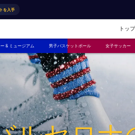
トを入手
トッ
ー & ミュージアム
男子バスケットボール
女子サッカー
C バルセロナ