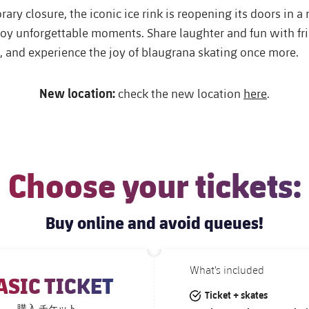
rary closure, the iconic ice rink is reopening its doors in a
oy unforgettable moments. Share laughter and fun with fri
, and experience the joy of blaugrana skating once more.
New location:
check the new location
here
.
Choose your tickets:
Buy online and avoid queues!
What’s included
ASIC TICKET
#tick
Ticket + skates
チケット
購入