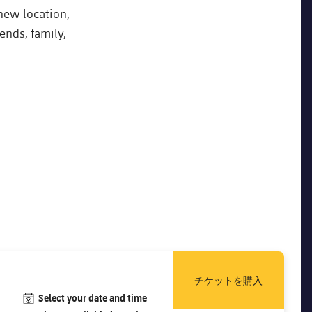
 new location,
ends, family,
チケットを購入
#calendar
Select your date and time