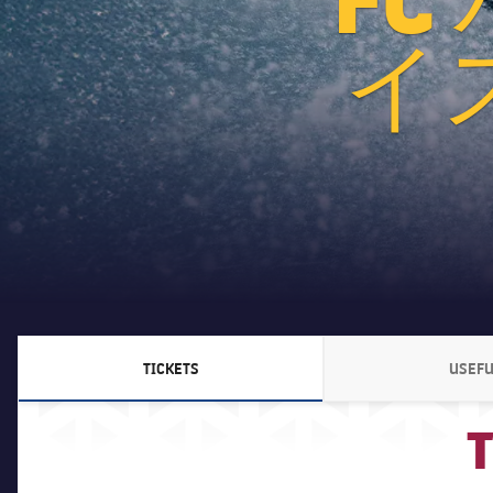
イ
TICKETS
USEFU
LABEL.ARIA.CHEVRONRIGHT
T