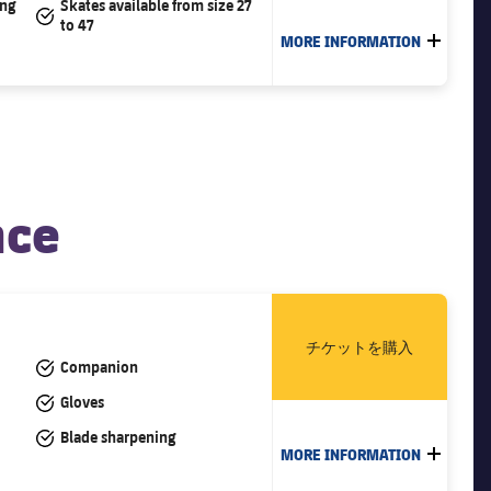
ing
Skates available from size 27
#tick
to 47
MORE INFORMATION
LABEL.
nce
チケットを購入
#tick
Companion
#tick
Gloves
#tick
Blade sharpening
MORE INFORMATION
LABEL.