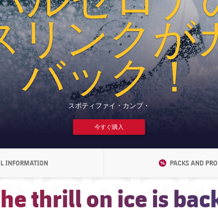
スリンクが
バック！
スポティファイ・カンプ・
今すぐ購入
L INFORMATION
DISCOUNT
PACKS AND PR
LABEL.ARIA.CHEVRONRIGHT
LABE
he thrill on ice is bac