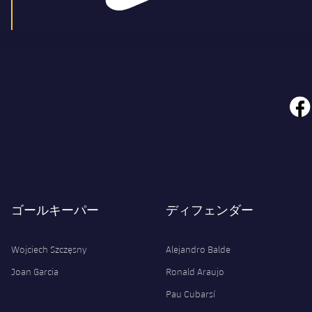
face
ゴールキーパー
ディフェンダー
Wojciech Szczęsny
Alejandro Balde
Joan Garcia
Ronald Araujo
Pau Cubarsí