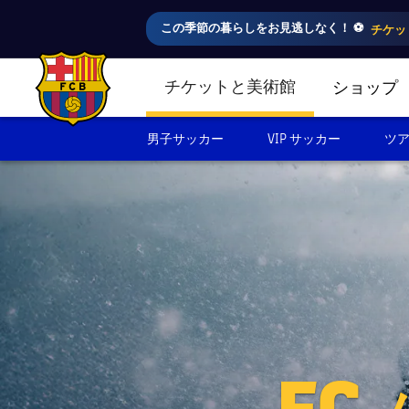
この季節の暮らしをお見逃しなく！ ⚽️
チケッ
チケットと美術館
ショップ
LABEL.SHARE.CARETDOWN
FC Barcelona club badge
男子サッカー
VIP サッカー
ツア
F