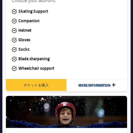
Choose your add-ons
#tick
Skating Support
#tick
Companion
#tick
Helmet
#tick
Gloves
#tick
Socks
#tick
Blade sharpening
#tick
Wheelchair support
チケットを購入
MORE INFORMATION
LABEL.ARI