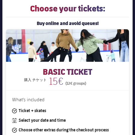
結果
スケジュール
Choose your tickets:
順位表
チケット
Buy online and avoid queues!
結果
順位表
BASIC TICKET
15€
チケット
購入
(12€ groups)
What’s included
#tick
Ticket + skates
#calendar
Select your date and time
#tick
Choose other extras during the checkout process