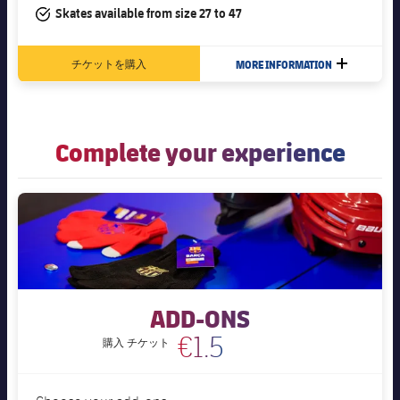
#tick
Skates available from size 27 to 47
チケットを購入
MORE INFORMATION
LABEL.ARI
Complete your experience
ADD-ONS
€1.5
チケット
購入