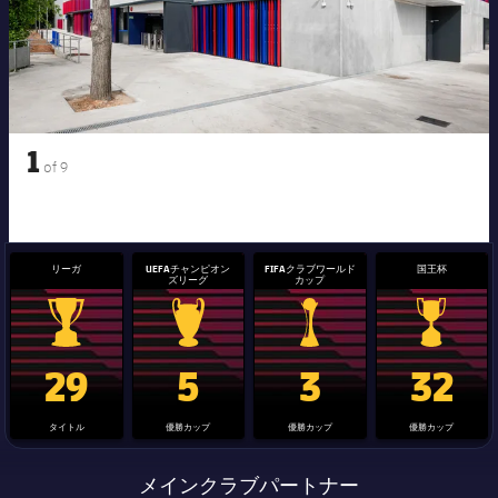
1
of
9
リーガ
UEFAチャンピオン
FIFAクラブワールド
国王杯
ズリーグ
カップ
La Liga trophy
Champions League trophy
label.aria.clubworldcup
国王杯
29
5
3
32
タイトル
優勝カップ
優勝カップ
優勝カップ
メインクラブパートナー