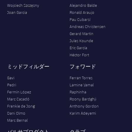
Wojciech Szczęsny
Alejandro Balde
Joan Garcia
Ronald Araujo
Pau Cubarsí
Andreas Christensen
Gerard Martín
Jules Kounde
Eric García
Héctor Fort
ミッドフィルダー
フォワード
Gavi
Ferran Torres
Pedri
Lamine Yamal
Fermín López
Raphinha
Marc Casadó
Roony Bardghji
Frenkie de Jong
Anthony Gordon
Dani Olmo
Karim Adeyemi
Marc Bernal
バルサプロダクト
クラブ