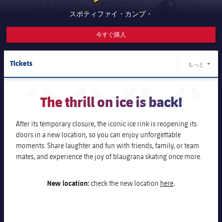
チケット
スケジュール
スポティファイ・カンプ・
PLUSICON
LABEL.ARIA.PLUS
会長
plusicon
label.aria.plus
結果
今すぐ購入
チケット
トップチーム
plusicon
label.aria.plus
レジェンド
プレスパス
順位表
結果
Tickets
スケジュール
もっと
LABEL.
PLUSICON
LABEL.ARIA.PLUS
監督
Facilities
順位表
Useful information
チケット
トップチーム
The thrill on ice is back!
plusicon
label.aria.plus
Packs and promotions
discount
結果
スケジュール
After its temporary closure, the iconic ice rink is reopening its
PLUSICON
LABEL.ARIA.PLUS
FAQS
doors in a new location, so you can enjoy unforgettable
順位表
チケット
moments. Share laughter and fun with friends, family, or team
トップチーム
plusicon
label.aria.plus
mates, and experience the joy of blaugrana skating once more.
結果
スケジュール
PLUSICON
LABEL.ARIA.PLUS
New location:
check the new location
here
.
順位表
チケット
トップチーム
plusicon
label.aria.plus