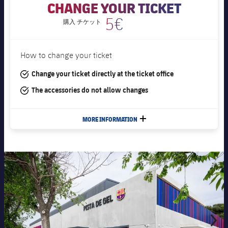
CHANGE YOUR TICKET
5€
チケット
購入
How to change your ticket
#tick
Change your ticket directly at the ticket office
#tick
The accessories do not allow changes
MORE INFORMATION
LABEL.ARIA.PLUS
前
label.aria.chevronleft
次
label.ari