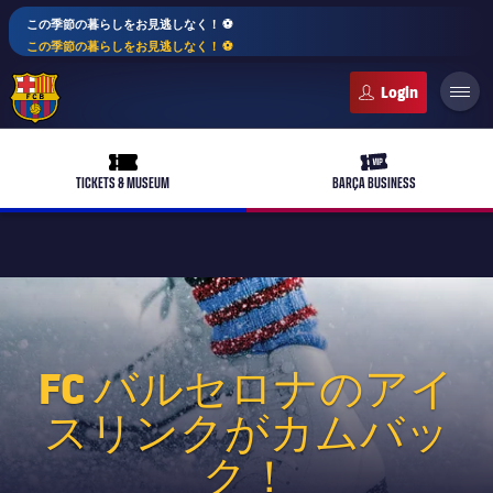
この季節の暮らしをお見逃しなく！ ⚽️
この季節の暮らしをお見逃しなく！ ⚽️
FC Barcelona club badge
ticket-full
ticket-vip
TICKETS & MUSEUM
BARÇA BUSINESS
PLUSICON
LABEL.ARIA.PLUS
トップチーム
plusicon
label.aria.plus
FC バルセロナのアイ
女子サッカー
plusicon
label.aria.plus
スリンクがカムバッ
バルサアカデミー
plusicon
label.aria.plus
ク！
スケジュール
バルサAtlètic
plusicon
label.aria.plus
10年毎