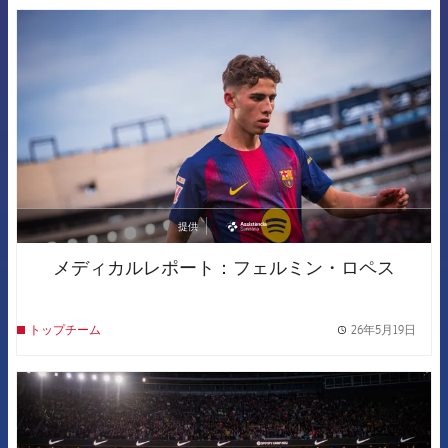
FCB Barcelona badge
提供
asistencia
メディカルレポート：フェルミン・ロペス
26年5月19日
トップチーム
label.
FCB Barcelona badge