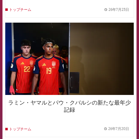
26年7月23日
トップチーム
label.
FCB Barcelona badge
ラミン・ヤマルとパウ・クバルシの新たな最年少
記録
26年7月20日
トップチーム
label.