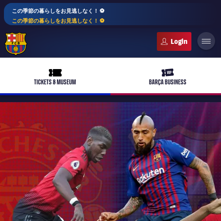
この季節の暮らしをお見逃しなく！ ⚽️
この季節の暮らしをお見逃しなく！ ⚽️
FC Barcelona club badge
ticket-full
ticket-vip
TICKETS & MUSEUM
BARÇA BUSINESS
PLUSICON
LABEL.ARIA.PLUS
トップチーム
plusicon
label.aria.plus
女子サッカー
plusicon
label.aria.plus
バルサアカデミー
plusicon
label.aria.plus
スケジュール
バルサAtlètic
plusicon
label.aria.plus
10年毎