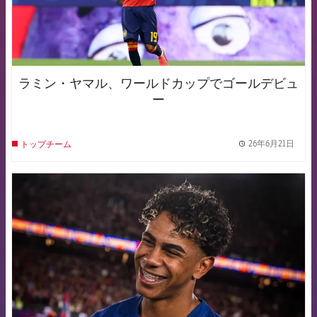
ラミン・ヤマル、ワールドカップでゴールデビュ
ー
26年6月21日
トップチーム
label.
FCB Barcelona badge