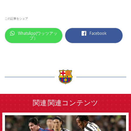
結果
スケジュール
順位表
チケット
この記事をシェア
結果
label.aria.whatsapp
label.aria.facebook
WhatsApp(ワッツアッ
Facebook
プ）
順位表
label.aria.barcelona
関連
関連コンテンツ
FCB Barcelona badge