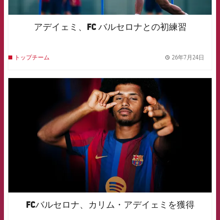
アデイェミ、FC バルセロナとの初練習
26年7月24日
トップチーム
label.
FCB Barcelona badge
FCバルセロナ、カリム・アデイェミを獲得