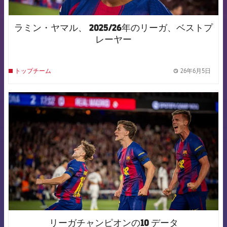
ラミン・ヤマル、 2025/26年のリーガ、ベストプ
レーヤー
26年6月5日
トップチーム
label.
FCB Barcelona badge
リーガチャンピオンの10 データ