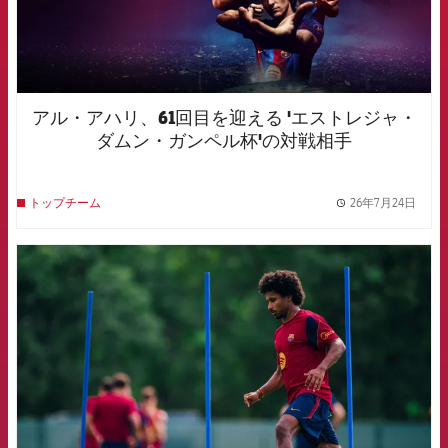
アル・アハリ、61回目を迎える 'エストレジャ・
ダムン・ガンペル杯'の対戦相手
26年7月24日
トップチーム
label.
FCB Barcelona badge