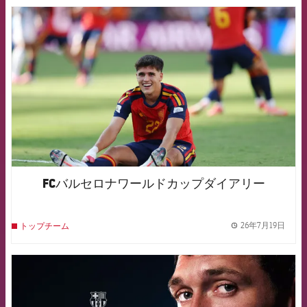
FCB Barcelona badge
FCバルセロナワールドカップダイアリー
26年7月19日
トップチーム
label.
FCB Barcelona badge