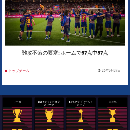
難攻不落の要塞: ホームで57点中57点
26年5月19日
トップチーム
label.
リーガ
UEFAチャンピオン
FIFAクラブワールド
国王杯
ズリーグ
カップ
La Liga trophy
Champions League trophy
label.aria.clubworldcup
国王杯