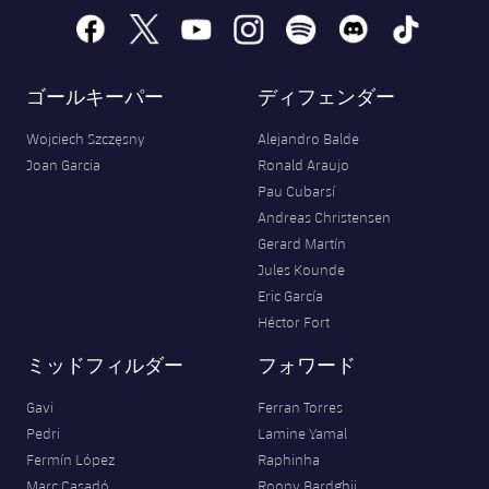
facebook
x
youtube
instagram
spotify
discord
tiktok
ゴールキーパー
ディフェンダー
Wojciech Szczęsny
Alejandro Balde
Joan Garcia
Ronald Araujo
Pau Cubarsí
Andreas Christensen
Gerard Martín
Jules Kounde
Eric García
Héctor Fort
ミッドフィルダー
フォワード
Gavi
Ferran Torres
Pedri
Lamine Yamal
Fermín López
Raphinha
Marc Casadó
Roony Bardghji