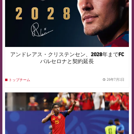
アンドレアス・クリステンセン、2028年までFC
バルセロナと契約延長
26年7月1日
トップチーム
label.
FCB Barcelona badge