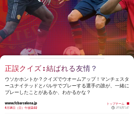
チケット
スケジュール
PLUSICON
LABEL.ARIA.PLUS
会長
plusicon
label.aria.plus
結果
チケット
トップチーム
plusicon
label.aria.plus
レジェンド
プレスパス
順位表
結果
スケジュール
PLUSICON
LABEL.ARIA.PLUS
監督
Facilities
順位表
チケット
トップチーム
plusicon
label.aria.plus
正誤クイズ : 結ばれる友情？
結果
スケジュール
PLUSICON
LABEL.ARIA.PLUS
ウソかホントか？クイズでウオームアップ！マンチェスタ
順位表
ーユナイテッドとバルサでプレーする選手の誰が、一緒に
チケット
トップチーム
plusicon
label.aria.plus
プレーしたことがあるか、わかるかな？
結果
www.fcbarcelona.jp
スケジュール
トップチーム
Published ne
4月14日（日）午後12.02
19?4月?14?
PLUSICON
LABEL.ARIA.PLUS
順位表
チケット
トップチーム
plusicon
label.aria.plus