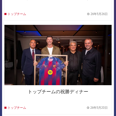
26年5月26日
トップチーム
label.
FCB Barcelona badge
トップチームの祝勝ディナー
26年5月20日
トップチーム
label.