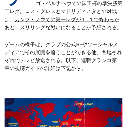
結果
スケジュール
ゴ・ベルナベウでの国王杯の準決勝第
二レグ。ロス・クレスとマドリディスタとの対戦
順位表
チケット
カンプ・ノウでの第一レグが１–１で終わった
は、
あと、スリリングな戦いになることが予想される。
結果
ゲームの様子は、クラブの公式HPやソーシャルメ
順位表
ディアでその展開を追うことができる他、各地それ
ぞれでテレビ放送される。以下、連戦クラシコ第1
章の視聴ガイドの詳細は下記から。