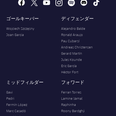
facebook
x
youtube
instagram
spotify
discord
tiktok
ゴールキーパー
ディフェンダー
Wojciech Szczęsny
Alejandro Balde
Joan Garcia
Ronald Araujo
Pau Cubarsí
Andreas Christensen
Gerard Martín
Jules Kounde
Eric García
Héctor Fort
ミッドフィルダー
フォワード
Gavi
Ferran Torres
Pedri
Lamine Yamal
Fermín López
Raphinha
Marc Casadó
Roony Bardghji