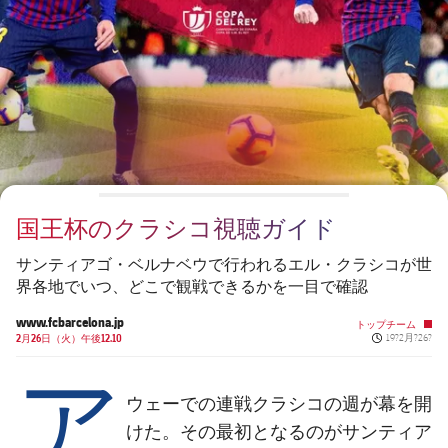
チケット
スケジュール
PLUSICON
LABEL.ARIA.PLUS
会長
plusicon
label.aria.plus
結果
チケット
トップチーム
plusicon
label.aria.plus
レジェンド
プレスパス
順位表
結果
スケジュール
PLUSICON
LABEL.ARIA.PLUS
監督
Facilities
順位表
チケット
トップチーム
plusicon
label.aria.plus
国王杯のクラシコ視聴ガイド
結果
スケジュール
PLUSICON
LABEL.ARIA.PLUS
サンティアゴ・ベルナベウで行われるエル・クラシコが世
順位表
界各地でいつ、どこで観戦できるかを一目で確認
チケット
トップチーム
plusicon
label.aria.plus
www.fcbarcelona.jp
トップチーム
Published ne
結果
2月26日（火）午後12.10
19?2月?26?
スケジュール
ア
PLUSICON
LABEL.ARIA.PLUS
順位表
チケット
ウェーでの連戦クラシコの週が幕を開
トップチーム
plusicon
label.aria.plus
けた。その最初となるのがサンティア