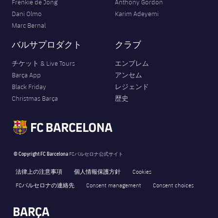
Frenkie de Jong
Anthony Gordon
Dani Olmo
Karim Adeyemi
Marc Bernal
バルサプロダクト
クラブ
チケット & Live Tours
エンブレム
Barça App
アンセム
Black Friday
レジェンド
Christmas Barça
歴史
© Copyright FC Barcelona
FCバルセロナ公式サイト
法律上の注意事項
個人情報保護方針
Cookies
FCバルセロナの連絡先
Consent management
Consent choices
FORÇA BARÇA
397
label.aria.fire
Força Barça
label.aria.forcabarca