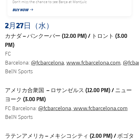
Don't miss the chance to see Barça at Montjuïc
BUY NOW
PUBLISHED NEWS
2月27日（水）
カナダ – バンクーバー (12.00 PM
) / トロント (3.00
PM)
FC
@fcbarcelona
www.fcbarcelona.com
@fcbar
Barcelona:
,
,
BeIN Sports
アメリカ合衆国 – ロサンゼルス (12.00 PM) / ニュー
ヨーク (3.00 PM)
@fcbarcelona
www.fcbarcelona.com
FC Barcelona:
,
BeIN Sports
ラテンアメリカ – メキシコシティ (2.00 PM) / ボゴタ