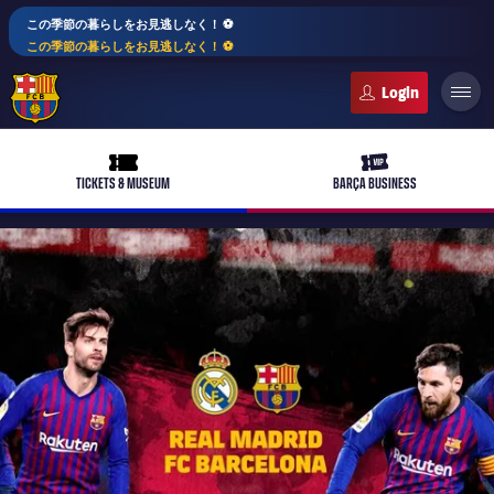
この季節の暮らしをお見逃しなく！ ⚽️
この季節の暮らしをお見逃しなく！ ⚽️
FC Barcelona club badge
ticket-full
ticket-vip
TICKETS & MUSEUM
BARÇA BUSINESS
PLUSICON
LABEL.ARIA.PLUS
トップチーム
plusicon
label.aria.plus
女子サッカー
plusicon
label.aria.plus
バルサアカデミー
plusicon
label.aria.plus
スケジュール
バルサAtlètic
plusicon
label.aria.plus
10年毎