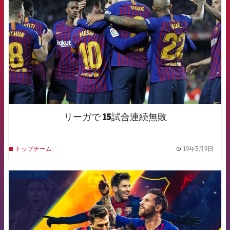
リーガで 15試合連続無敗
19年3月9日
トップチーム
label.
FCB Barcelona badge