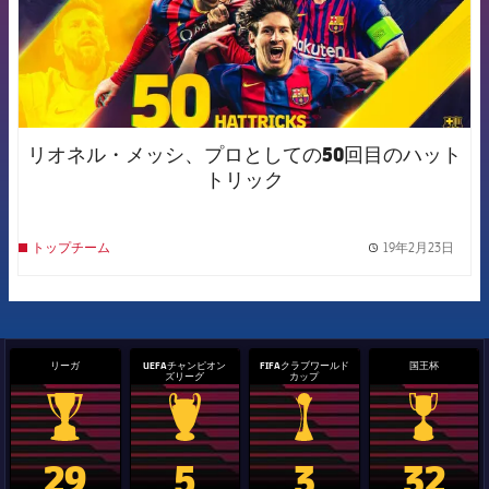
リオネル・メッシ、プロとしての50回目のハット
トリック
19年2月23日
トップチーム
label.
リーガ
UEFAチャンピオン
FIFAクラブワールド
国王杯
ズリーグ
カップ
La Liga trophy
Champions League trophy
label.aria.clubworldcup
国王杯
29
5
3
32