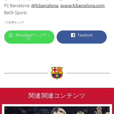
@fcbarcelona
www.fcbarcelona.com
FC Barcelona:
,
BeIN Sports
この記事をシェア
label.aria.whatsapp
label.aria.facebook
WhatsApp(ワッツアッ
Facebook
プ）
label.aria.barcelona
関連
関連コンテンツ
FCB Barcelona badge