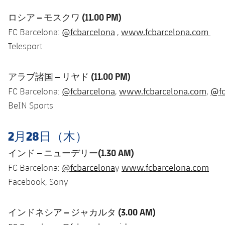
ロシア – モスクワ (11.00 PM)
@fcbarcelona
www.fcbarcelona.com
FC Barcelona:
,
Telesport
アラブ諸国 – リヤド (11.00 PM)
@fcbarcelona
www.fcbarcelona.com
@fc
FC Barcelona:
,
,
BeIN Sports
2月28日（木）
インド – ニューデリー(1.30 AM)
@fcbarcelona
www.fcbarcelona.com
FC Barcelona:
y
Facebook, Sony
インドネシア – ジャカルタ (3.00 AM)