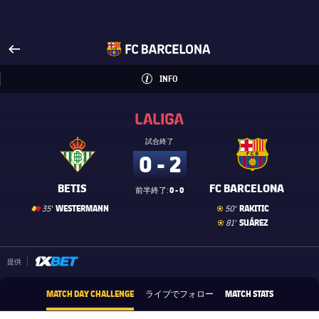
FCバルセロナ公式サイトへ
arrow-right
fcbarcelona-with-name
INFO
LABEL.ARIA.INFO
INFO
label.competition.name.21
label.competition.name.21
試合終了
0 - 2
BETIS
FC BARCELONA
0 - 0
前半終了:
レッドカード
label.share.yellowredcard
card
ゴール
goal
WESTERMANN
RAKITIC
35'
50'
ゴール
goal
SUÁREZ
81'
1xbet-multi
提供
MATCH DAY CHALLENGE
ライブでフォロー
MATCH STATS