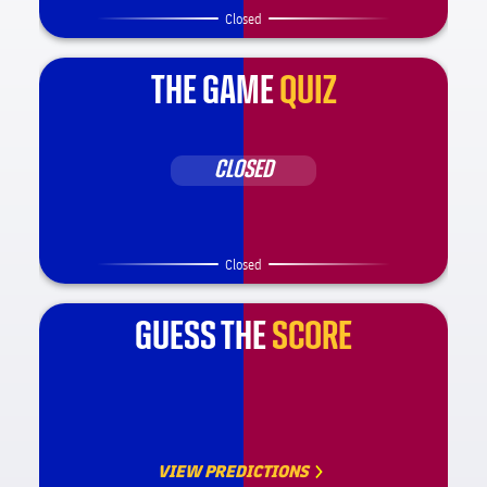
Closed
THE GAME
QUIZ
CLOSED
Closed
GUESS THE
SCORE
VIEW PREDICTIONS