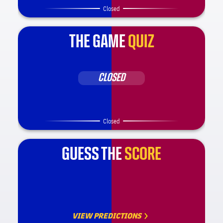
Closed
THE GAME
QUIZ
CLOSED
Closed
GUESS THE
SCORE
VIEW PREDICTIONS