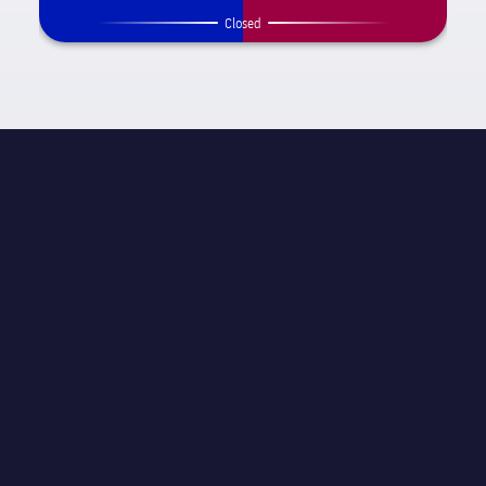
Closed
試合情報
label.competition.name.21
STAGE
試合当日 33
主審
David José Fernández Borbalán
スタジアム
Spotify Camp Nou