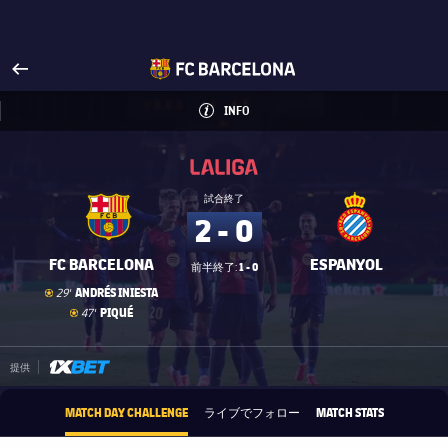
FCバルセロナ公式サイトへ
arrow-right
fcbarcelona-with-name
INFO
LABEL.ARIA.INFO
INFO
label.competition.name.21
label.competition.name.21
試合終了
2 - 0
FC BARCELONA
ESPANYOL
1 - 0
前半終了:
ゴール
goal
ANDRÉS INIESTA
29'
ゴール
goal
PIQUÉ
47'
1xbet-multi
提供
MATCH DAY CHALLENGE
ライブでフォロー
MATCH STATS