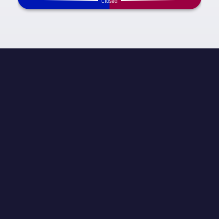
Closed
試合情報
label.competition.name.21
STAGE
試合当日 26
主審
Miguel Angel Pérez Lasa
スタジアム
Ramón Sánchez-Pizjuán
来場者数