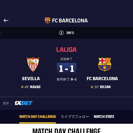
FCバルセロナ公式サイトへ
arrow-right
fcbarcelona-with-name
INFO
LABEL.ARIA.INFO
INFO
label.competition.name.21
label.competition.name.21
試合終了
1 - 1
SEVILLA
FC BARCELONA
0 - 1
前半終了:
ゴール
goal
ゴール
goal
NAVAS
BOJAN
49'
30'
1xbet-multi
提供
MATCH DAY CHALLENGE
ライブでフォロー
MATCH STATS
MATCH DAY CHALLENGE