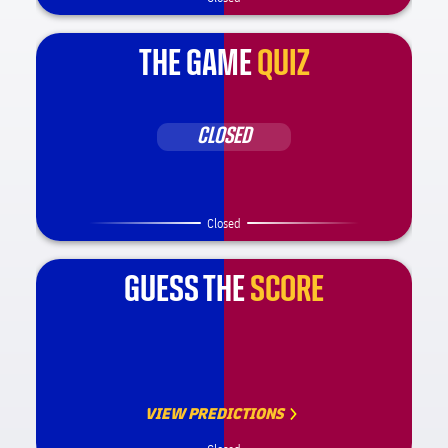
THE GAME
QUIZ
CLOSED
Closed
GUESS THE
SCORE
VIEW PREDICTIONS