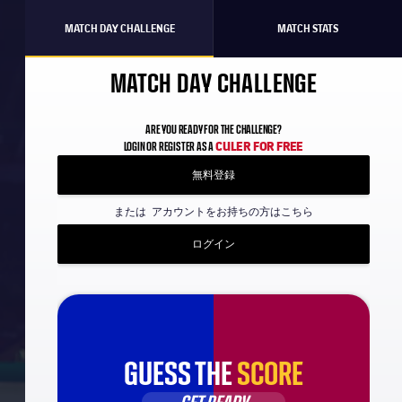
MATCH DAY CHALLENGE
MATCH STATS
MATCH DAY CHALLENGE
ARE YOU READY FOR THE CHALLENGE?
CULER FOR FREE
LOGIN OR REGISTER AS A
無料登録
または
アカウントをお持ちの方はこちら
ログイン
GUESS THE
SCORE