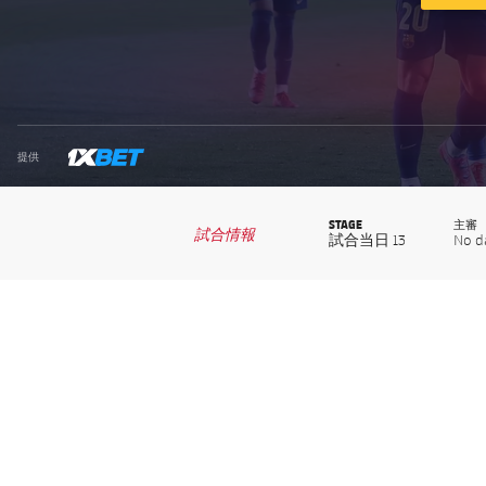
1xbet-multi
提供
STAGE
主審
試合情報
試合当日 13
No d
label.competition.name.21
label.competition.name.21