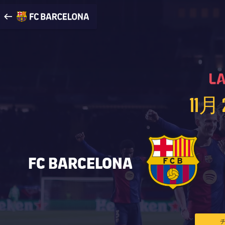
FCバルセロナ公式サイトへ
arrow-right
fcbarcelona-with-name
11月 
FC BARCELONA