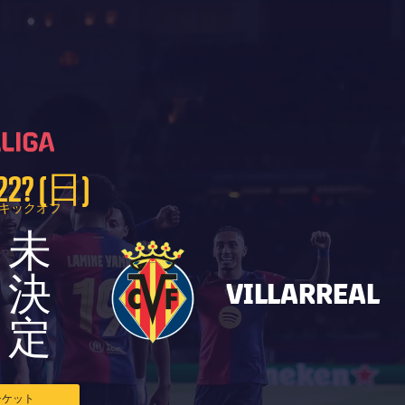
label.competition.name.21
label.competition.name.21
22? (日)
キックオフ
未
決
VILLARREAL
定
チケット