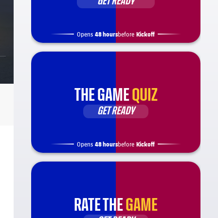
GET READY
48 hours
Kickoff
Opens
before
THE GAME
QUIZ
GET READY
48 hours
Kickoff
Opens
before
RATE THE
GAME