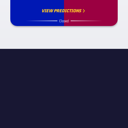
VIEW PREDICTIONS
Closed
試合情報
label.competition.name.21
STAGE
試合当日 1
主審
José María Sánchez Martínez