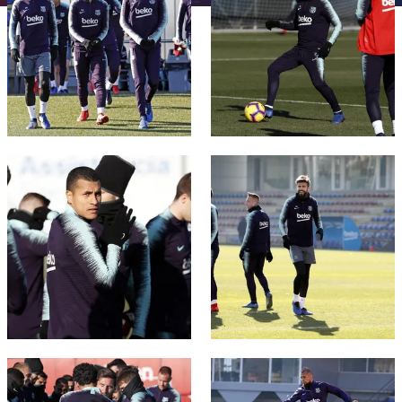
チケット
スケジュール
PLUSICON
LABEL.ARIA.PLUS
会長
plusicon
label.aria.plus
結果
チケット
トップチーム
plusicon
label.aria.plus
レジェンド
プレスパス
順位表
結果
スケジュール
PLUSICON
LABEL.ARIA.PLUS
監督
Facilities
順位表
チケット
FC Barcelona club badge
FC Barcelona club badge
トップチーム
plusicon
label.aria.plus
結果
スケジュール
PLUSICON
LABEL.ARIA.PLUS
順位表
チケット
トップチーム
plusicon
label.aria.plus
結果
スケジュール
PLUSICON
LABEL.ARIA.PLUS
順位表
チケット
トップチーム
FC Barcelona club badge
FC Barcelona club badge
plusicon
label.aria.plus