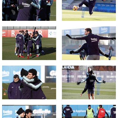
結果
スケジュール
順位表
チケット
結果
FC Barcelona club badge
FC Barcelona club badge
順位表
FC Barcelona club badge
FC Barcelona club badge
FC Barcelona club badge
FC Barcelona club badge