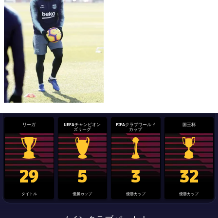
リーガ
UEFAチャンピオン
FIFAクラブワールド
国王杯
ズリーグ
カップ
La Liga trophy
Champions League trophy
label.aria.clubworldcup
国王杯
29
5
3
32
タイトル
優勝カップ
優勝カップ
優勝カップ