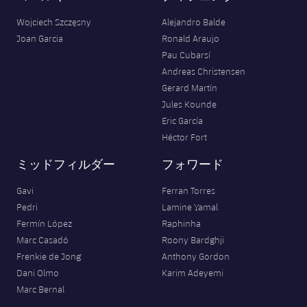
Wojciech Szczęsny
Alejandro Balde
Joan Garcia
Ronald Araujo
Pau Cubarsí
Andreas Christensen
Gerard Martín
Jules Kounde
Eric García
Héctor Fort
ミッドフィルダー
フォワード
Gavi
Ferran Torres
Pedri
Lamine Yamal
Fermín López
Raphinha
Marc Casadó
Roony Bardghji
Frenkie de Jong
Anthony Gordon
Dani Olmo
Karim Adeyemi
Marc Bernal