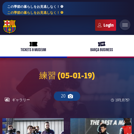
この季節の暮らしをお見逃しなく！ ⚽️
この季節の暮らしをお見逃しなく！ ⚽️
FC Barcelona club badge
ticket-full
ticket-vip
TICKETS & MUSEUM
BARÇA BUSINESS
練習 (05-01-19)
PLUSICON
LABEL.ARIA.PLUS
トップチーム
20
plusicon
label.aria.plus
Camera icon
LABEL.ARIA.GALLERY
ギャラリー
Published 
19?1月?5?
女子サッカー
plusicon
label.aria.plus
バルサアカデミー
plusicon
label.aria.plus
FC Barcelona club badge
FC Barcelona club badge
スケジュール
バルサAtlètic
plusicon
label.aria.plus
10年毎